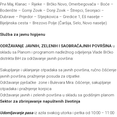
Prvi Maj, Klanac – Rijeke – Brčko Novo, Omerbegovača – Boće –
Boderište – Gornji Zovik – Donji Zovik – Štrepci, Seonjaci –
Dubrave – Prijedor – Stjepkovica – Gredice 1, Eš naselje –
Bijeljinska cesta – Brezovo Polje (Čaršija, Selo, Novo naselje).
Služba za javnu higijenu
ODRŽAVANjE JAVNIH, ZELENIH I SAOBRAĆAJNIH POVRŠINA
u
skladu sa Planom i programom nadležnog odjeljenja Vlade Brčko
distrikta BiH za održavanje javnih površina:
Sakupljanje i uklanjanje otpadaka sa javnih površina, ručno čišćenje
javnih površina, pražnjenje posuda za otpatke.
Održavanje pješačke zone i Bulevara Mira: čišćenje, sakupljanje
otpadaka i pražnjenje korpica
Održavanje javnih i zelenih površina u skladu sa godišnjim planom
Sektor za zbrinjavanje napuštenih životinja
Udomljavanje pasa
iz azila svakog utorka i petka od 10:00 – 11:00