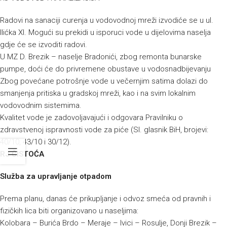
Radovi na sanaciji curenja u vodovodnoj mreži izvodiće se u ul.
Ilićka XI. Mogući su prekidi u isporuci vode u dijelovima naselja
gdje će se izvoditi radovi.
U MZ D. Brezik – naselje Bradonići, zbog remonta bunarske
pumpe, doći će do privremene obustave u vodosnadbijevanju
Zbog povećane potrošnje vode u večernjim satima dolazi do
smanjenja pritiska u gradskoj mreži, kao i na svim lokalnim
vodovodnim sistemima.
Kvalitet vode je zadovoljavajući i odgovara Pravilniku o
zdravstvenoj ispravnosti vode za piće (Sl. glasnik BiH, brojevi:
40/10, 43/10 i 30/12).
RJ ČISTOĆA
Služba za upravljanje otpadom
Prema planu, danas će prikupljanje i odvoz smeća od pravnih i
fizičkih lica biti organizovano u naseljima:
Kolobara – Burića Brdo – Meraje – Ivici – Rosulje, Donji Brezik –