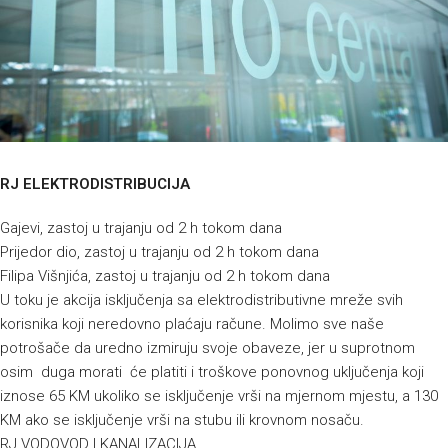
RJ ELEKTRODISTRIBUCIJA
Gajevi, zastoj u trajanju od 2 h tokom dana
Prijedor dio, zastoj u trajanju od 2 h tokom dana
Filipa Višnjića, zastoj u trajanju od 2 h tokom dana
U toku je akcija isključenja sa elektrodistributivne mreže svih
korisnika koji neredovno plaćaju račune. Molimo sve naše
potrošače da uredno izmiruju svoje obaveze, jer u suprotnom
osim duga morati će platiti i troškove ponovnog uključenja koji
iznose 65 KM ukoliko se isključenje vrši na mjernom mjestu, a 130
KM ako se isključenje vrši na stubu ili krovnom nosaču.
RJ VODOVOD I KANALIZACIJA