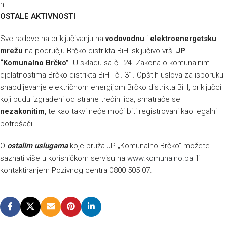
h
OSTALE AKTIVNOSTI
Sve radove na priključivanju na
vodovodnu
i
elektroenergetsku
mrežu
na području Brčko distrikta BiH isključivo vrši
JP
“Komunalno Brčko”
. U skladu sa čl. 24. Zakona o komunalnim
djelatnostima Brčko distrikta BiH i čl. 31. Opštih uslova za isporuku i
snabdijevanje električnom energijom Brčko distrikta BiH, priključci
koji budu izgrađeni od strane trećih lica, smatraće se
nezakonitim
, te kao takvi neće moći biti registrovani kao legalni
potrošači.
O
ostalim uslugama
koje pruža JP „Komunalno Brčko“ možete
saznati više u korisničkom servisu na
www.komunalno.ba
ili
kontaktiranjem Pozivnog centra 0800 505 07.