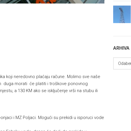
ARHIVA
isnika koji neredovno plaćaju račune. Molimo sve naše
 duga morati će platiti i troškove ponovnog
jestu, a 130 KM ako se isključenje vrši na stubu ili
njaci i MZ Poljaci. Mogući su prekidi u isporuci vode