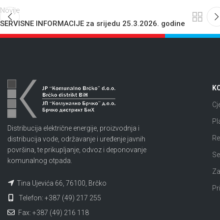
Novije
SERVISNE INFORMACIJE za srijedu 25.3.2026. godine
KO
Cj
Pl
Distribucija električne energije, proizvodnja i
Re
distribucija vode, održavanje i uređenje javnih
površina, te prikupljanje, odvoz i deponovanje
Se
komunalnog otpada.
Za
Tina Ujevića 66, 76100, Brčko
Pr
Telefon: +387 (49) 217 255
Fax: +387 (49) 216 118