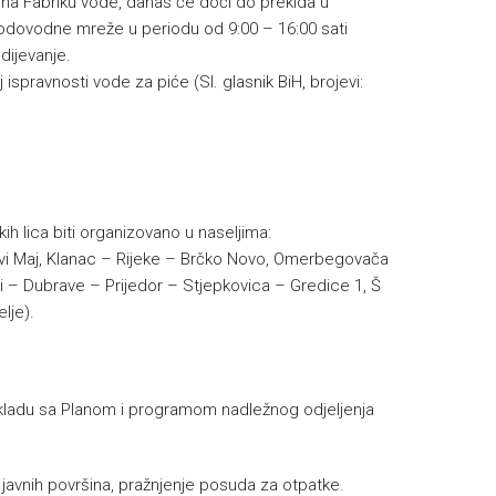
na Fabriku vode, danas će doći do prekida u
vodovodne mreže u periodu od 9:00 – 16:00 sati
ijevanje.
 ispravnosti vode za piće (Sl. glasnik BiH, brojevi:
ih lica biti organizovano u naseljima:
Prvi Maj, Klanac – Rijeke – Brčko Novo, Omerbegovača
i – Dubrave – Prijedor – Stjepkovica – Gredice 1, Š
lje).
u skladu sa Planom i programom nadležnog odjeljenja
e javnih površina, pražnjenje posuda za otpatke.