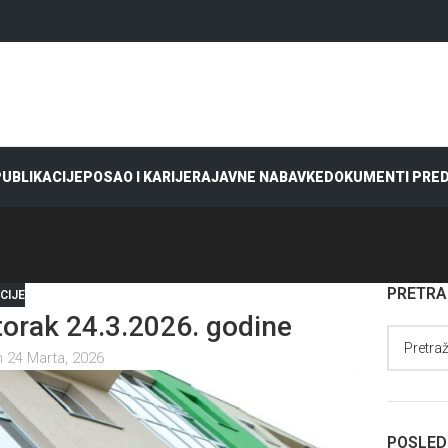
 PUBLIKACIJE
POSAO I KARIJERA
JAVNE NABAVKE
DOKUMENTI PRE
PRETR
CIJE
rak 24.3.2026. godine
 24 Marta, 2026
POSLED