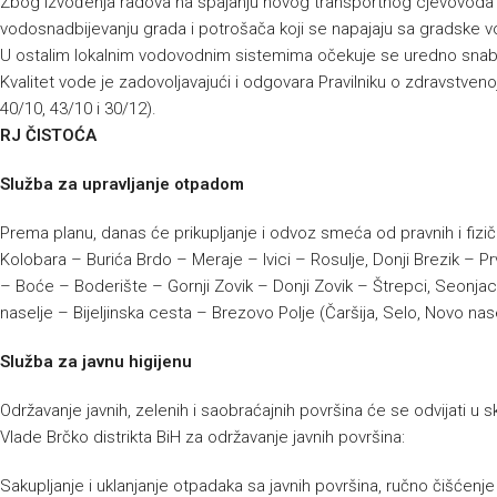
Zbog izvođenja radova na spajanju novog transportnog cjevovoda 
vodosnadbijevanju grada i potrošača koji se napajaju sa gradske 
U ostalim lokalnim vodovodnim sistemima očekuje se uredno snabd
Kvalitet vode je zadovoljavajući i odgovara Pravilniku o zdravstvenoj
40/10, 43/10 i 30/12).
RJ ČISTOĆA
Služba za upravljanje otpadom
Prema planu, danas će prikupljanje i odvoz smeća od pravnih i fizičk
Kolobara – Burića Brdo – Meraje – Ivici – Rosulje, Donji Brezik – 
– Boće – Boderište – Gornji Zovik – Donji Zovik – Štrepci, Seonjac
naselje – Bijeljinska cesta – Brezovo Polje (Čaršija, Selo, Novo nase
Služba za javnu higijenu
Održavanje javnih, zelenih i saobraćajnih površina će se odvijati 
Vlade Brčko distrikta BiH za održavanje javnih površina:
Sakupljanje i uklanjanje otpadaka sa javnih površina, ručno čišćenj