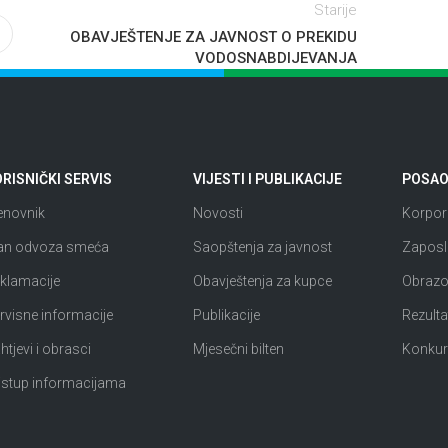
Starije
OBAVJEŠTENJE ZA JAVNOST O PREKIDU
VODOSNABDIJEVANJA
RISNIČKI SERVIS
VIJESTI I PUBLIKACIJE
POSAO 
enovnik
Novosti
Korpora
an odvoza smeća
Saopštenja za javnost
Zaposl
klamacije
Obavještenja za kupce
Obrazov
rvisne informacije
Publikacije
Rezultat
htjevi i obrasci
Mjesečni bilten
Konkur
istup informacijama