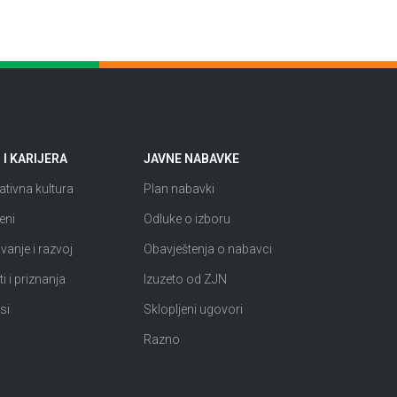
I KARIJERA
JAVNE NABAVKE
tivna kultura
Plan nabavki
eni
Odluke o izboru
anje i razvoj
Obavještenja o nabavci
i i priznanja
Izuzeto od ZJN
si
Sklopljeni ugovori
Razno