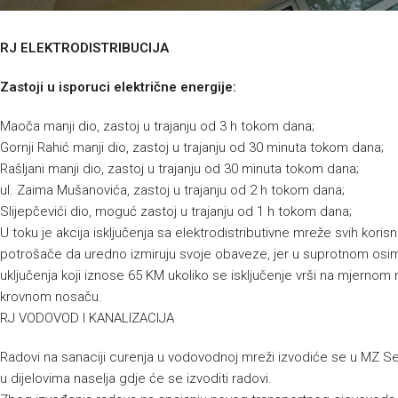
RJ ELEKTRODISTRIBUCIJA
Zastoji u isporuci električne energije:
Maoča manji dio, zastoj u trajanju od 3 h tokom dana;
Gornji Rahić manji dio, zastoj u trajanju od 30 minuta tokom dana;
Rašljani manji dio, zastoj u trajanju od 30 minuta tokom dana;
ul. Zaima Mušanovića, zastoj u trajanju od 2 h tokom dana;
Slijepčevići dio, moguć zastoj u trajanju od 1 h tokom dana;
U toku je akcija isključenja sa elektrodistributivne mreže svih kor
potrošače da uredno izmiruju svoje obaveze, jer u suprotnom osim
uključenja koji iznose 65 KM ukoliko se isključenje vrši na mjernom m
krovnom nosaču.
RJ VODOVOD I KANALIZACIJA
Radovi na sanaciji curenja u vodovodnoj mreži izvodiće se u MZ Seo
u dijelovima naselja gdje će se izvoditi radovi.