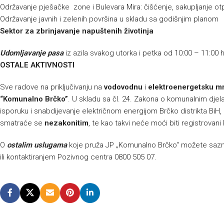
Održavanje pješačke zone i Bulevara Mira: čišćenje, sakupljanje ot
Održavanje javnih i zelenih površina u skladu sa godišnjim planom
Sektor za zbrinjavanje napuštenih životinja
Udomljavanje pasa
iz azila svakog utorka i petka od 10:00 – 11:00 
OSTALE AKTIVNOSTI
Sve radove na priključivanju na
vodovodnu
i
elektroenergetsku m
“Komunalno Brčko”
. U skladu sa čl. 24. Zakona o komunalnim djelat
isporuku i snabdijevanje električnom energijom Brčko distrikta BiH, p
smatraće se
nezakonitim
, te kao takvi neće moći biti registrovani
O
ostalim uslugama
koje pruža JP „Komunalno Brčko“ možete sazna
ili kontaktiranjem Pozivnog centra 0800 505 07.