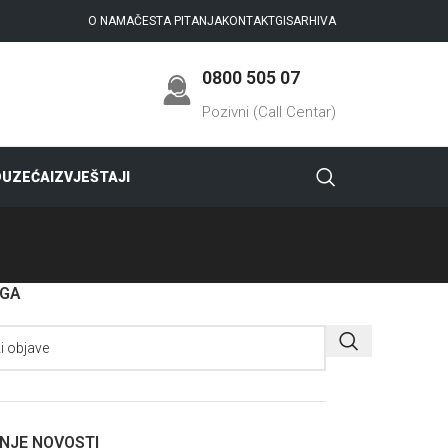
O NAMA
ČESTA PITANJA
KONTAKT
GIS
ARHIVA
0800 505 07
Pozivni (Call Centar)
DUZEĆA
IZVJEŠTAJI
AGA
NJE NOVOSTI