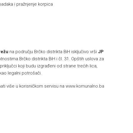
padaka i pražnjenje korpica
h
režu
na području Brčko distrikta BiH isključivo vrši
JP
nostima Brčko distrikta BiH i čl. 31. Opštih uslova za
riključci koji budu izgrađeni od strane trećih lica,
 kao legalni potrošači.
ti više u korisničkom servisu na
www.komunalno.ba