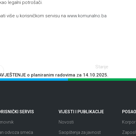
 kao legalni potrošači.
ti više u korisničkom servisu na
www.komunalno.ba
Starije
VJEŠTENJE o planiranim radovima za 14.10.2025.
RISNIČKI SERVIS
VIJESTI I PUBLIKACIJE
POSAO 
enovnik
Novosti
Korpora
an odvoza smeća
Saopštenja za javnost
Zaposl