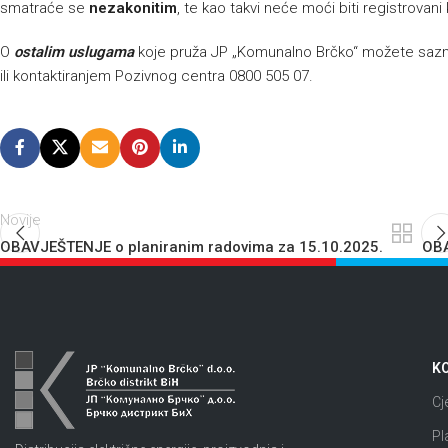
smatraće se
nezakonitim
, te kao takvi neće moći biti registrovani
O
ostalim uslugama
koje pruža JP „Komunalno Brčko“ možete sazna
ili kontaktiranjem Pozivnog centra 0800 505 07.
Novije
OBAVJEŠTENJE o planiranim radovima za 15.10.2025.
OBA
KO
Cj
Pl