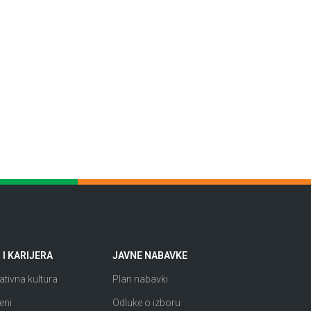
I KARIJERA
JAVNE NABAVKE
tivna kultura
Plan nabavki
eni
Odluke o izboru