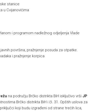
uske stanice
a u Cvijanovićima
Planom i programom nadležnog odjeljenja Vlade
e javnih površina, pražnjenje posuda za otpatke.
padaka i pražnjenje korpica
h
režu
na području Brčko distrikta BiH isključivo vrši
JP
nostima Brčko distrikta BiH i čl. 31. Opštih uslova za
riključci koji budu izgrađeni od strane trećih lica,