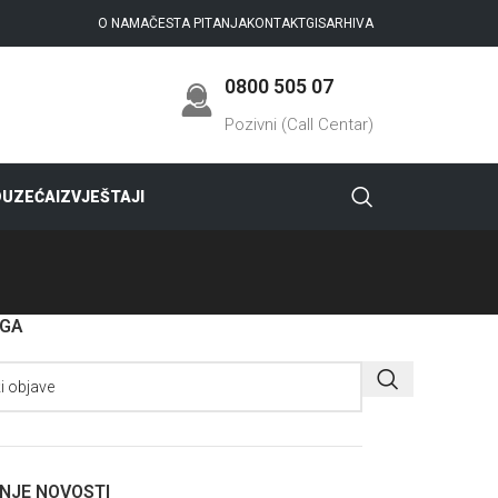
O NAMA
ČESTA PITANJA
KONTAKT
GIS
ARHIVA
0800 505 07
Pozivni (Call Centar)
DUZEĆA
IZVJEŠTAJI
AGA
NJE NOVOSTI