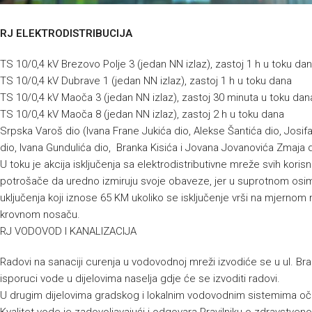
RJ ELEKTRODISTRIBUCIJA
TS 10/0,4 kV Brezovo Polje 3 (jedan NN izlaz), zastoj 1 h u toku da
TS 10/0,4 kV Dubrave 1 (jedan NN izlaz), zastoj 1 h u toku dana
TS 10/0,4 kV Maoča 3 (jedan NN izlaz), zastoj 30 minuta u toku dan
TS 10/0,4 kV Maoča 8 (jedan NN izlaz), zastoj 2 h u toku dana
Srpska Varoš dio (Ivana Frane Jukića dio, Alekse Šantića dio, Josi
dio, Ivana Gundulića dio, Branka Kisića i Jovana Jovanovića Zmaja 
U toku je akcija isključenja sa elektrodistributivne mreže svih kor
potrošače da uredno izmiruju svoje obaveze, jer u suprotnom osim
uključenja koji iznose 65 KM ukoliko se isključenje vrši na mjernom m
krovnom nosaču.
RJ VODOVOD I KANALIZACIJA
Radovi na sanaciji curenja u vodovodnoj mreži izvodiće se u ul. Bran
isporuci vode u dijelovima naselja gdje će se izvoditi radovi.
U drugim dijelovima gradskog i lokalnim vodovodnim sistemima oč