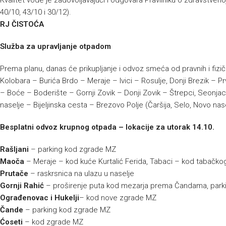
Kvalitet vode je zadovoljavajući i odgovara Pravilniku o zdravstvenoj
40/10, 43/10 i 30/12).
RJ ČISTOĆA
Služba za upravljanje otpadom
Prema planu, danas će prikupljanje i odvoz smeća od pravnih i fizičk
Kolobara – Burića Brdo – Meraje – Ivici – Rosulje, Donji Brezik – 
– Boće – Boderište – Gornji Zovik – Donji Zovik – Štrepci, Seonjac
naselje – Bijeljinska cesta – Brezovo Polje (Čaršija, Selo, Novo nase
Besplatni odvoz krupnog otpada –
lokacije za utorak 14.10.
Rašljani
– parking kod zgrade MZ
Maoča
– Meraje – kod kuće Kurtalić Ferida, Tabaci – kod tabačko
Prutače
– raskrsnica na ulazu u naselje
Gornji Rahić
– proširenje puta kod mezarja prema Čandama, parki
Ograđenovac i Hukelji
– kod nove zgrade MZ
Čande
– parking kod zgrade MZ
Ćoseti
– kod zgrade MZ