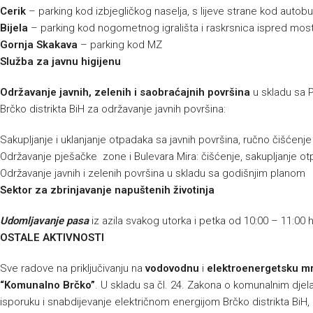
Cerik
– parking kod izbjegličkog naselja, s lijeve strane kod autob
Bijela
– parking kod nogometnog igrališta i raskrsnica ispred most
Gornja Skakava
– parking kod MZ
Služba za javnu higijenu
Održavanje javnih, zelenih i saobraćajnih površina
u skladu sa 
Brčko distrikta BiH za održavanje javnih površina:
Sakupljanje i uklanjanje otpadaka sa javnih površina, ručno čišćenj
Održavanje pješačke zone i Bulevara Mira: čišćenje, sakupljanje ot
Održavanje javnih i zelenih površina u skladu sa godišnjim planom
Sektor za zbrinjavanje napuštenih životinja
Udomljavanje pasa
iz azila svakog utorka i petka od 10:00 – 11:00 
OSTALE AKTIVNOSTI
Sve radove na priključivanju na
vodovodnu
i
elektroenergetsku m
“Komunalno Brčko”
. U skladu sa čl. 24. Zakona o komunalnim djelat
isporuku i snabdijevanje električnom energijom Brčko distrikta BiH, p