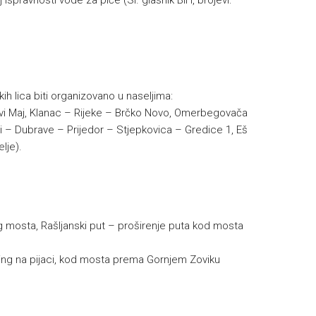
 ispravnosti vode za piće (Sl. glasnik BiH, brojevi:
ih lica biti organizovano u naseljima:
Prvi Maj, Klanac – Rijeke – Brčko Novo, Omerbegovača
i – Dubrave – Prijedor – Stjepkovica – Gredice 1, Eš
lje).
g mosta, Rašljanski put – proširenje puta kod mosta
ng na pijaci, kod mosta prema Gornjem Zoviku