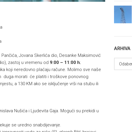
na
a
ARHIVA
fa Pančića, Jovana Skerlića dio, Desanke Maksimović
dio), zastoj u vremenu od
9:00 – 11:00 h
;
isnika koji neredovno plaćaju račune. Molimo sve naše
 duga morati će platiti i troškove ponovnog
jestu, a 130 KM ako se isključenje vrši na stubu ili
islava Nušića i Ljudevita Gaja. Mogući su prekidi u
ekuje se uredno snabdijevanje.