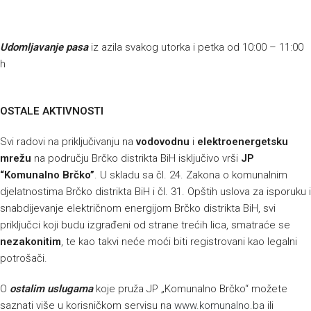
Udomljavanje pasa
iz azila svakog utorka i petka od 10:00 – 11:00
h
OSTALE AKTIVNOSTI
Svi radovi na priključivanju na
vodovodnu
i
elektroenergetsku
mrežu
na području Brčko distrikta BiH isključivo vrši
JP
“Komunalno Brčko”
. U skladu sa čl. 24. Zakona o komunalnim
djelatnostima Brčko distrikta BiH i čl. 31. Opštih uslova za isporuku i
snabdijevanje električnom energijom Brčko distrikta BiH, svi
priključci koji budu izgrađeni od strane trećih lica, smatraće se
nezakonitim
, te kao takvi neće moći biti registrovani kao legalni
potrošači.
O
ostalim uslugama
koje pruža JP „Komunalno Brčko“ možete
saznati više u korisničkom servisu na
www.komunalno.ba
ili