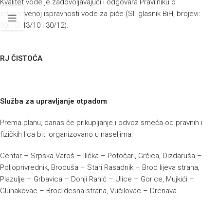
Kvalitet vode je zadovoljavajući i odgovara Pravilniku o
zdravstvenoj ispravnosti vode za piće (Sl. glasnik BiH, brojevi:
40/10, 43/10 i 30/12).
RJ ČISTOĆA
Služba za upravljanje otpadom
Prema planu, danas će prikupljanje i odvoz smeća od pravnih i
fizičkih lica biti organizovano u naseljima:
Centar – Srpska Varoš – Ilićka – Potočari, Grčica, Dizdaruša –
Poljoprivrednik, Broduša – Stari Rasadnik – Brod lijeva strana,
Plazulje – Grbavica – Donji Rahić – Ulice – Gorice, Mujkići –
Gluhakovac – Brod desna strana, Vučilovac – Drenava.