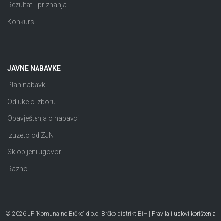
Rezultati i priznanja
Konkursi
JAVNE NABAVKE
Plan nabavki
Odluke o izboru
Obavještenja o nabavci
Izuzeto od ZJN
Sklopljeni ugovori
Razno
© 2026 JP “Komunalno Brčko” d.o.o. Brčko distrikt BiH |
Pravila i uslovi korištenja