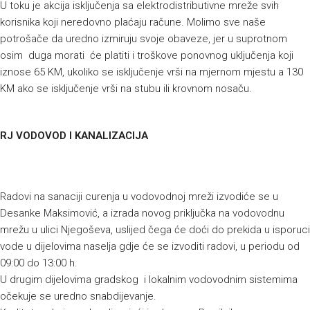
U toku je akcija isključenja sa elektrodistributivne mreže svih
korisnika koji neredovno plaćaju račune. Molimo sve naše
potrošače da uredno izmiruju svoje obaveze, jer u suprotnom
osim duga morati će platiti i troškove ponovnog uključenja koji
iznose 65 KM, ukoliko se isključenje vrši na mjernom mjestu a 130
KM ako se isključenje vrši na stubu ili krovnom nosaču.
RJ VODOVOD I KANALIZACIJA
Radovi na sanaciji curenja u vodovodnoj mreži izvodiće se u
Desanke Maksimović, a izrada novog priključka na vodovodnu
mrežu u ulici Njegoševa, uslijed čega će doći do prekida u isporuci
vode u dijelovima naselja gdje će se izvoditi radovi, u periodu od
09:00 do 13:00 h.
U drugim dijelovima gradskog i lokalnim vodovodnim sistemima
očekuje se uredno snabdijevanje.