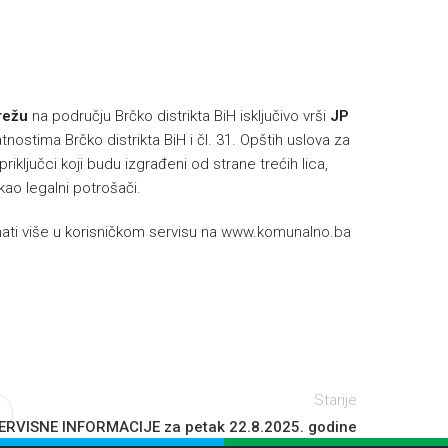
h
režu
na području Brčko distrikta BiH isključivo vrši
JP
nostima Brčko distrikta BiH i čl. 31. Opštih uslova za
riključci koji budu izgrađeni od strane trećih lica,
 kao legalni potrošači.
ti više u korisničkom servisu na
www.komunalno.ba
Starije
ERVISNE INFORMACIJE za petak 22.8.2025. godine