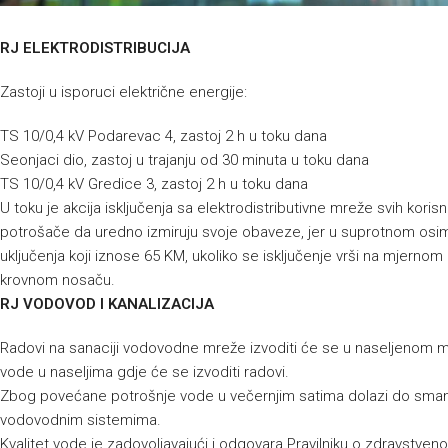
RJ ELEKTRODISTRIBUCIJA
Zastoji u isporuci električne energije:
TS 10/0,4 kV Podarevac 4, zastoj 2 h u toku dana
Seonjaci dio, zastoj u trajanju od 30 minuta u toku dana
TS 10/0,4 kV Gredice 3, zastoj 2 h u toku dana
U toku je akcija isključenja sa elektrodistributivne mreže svih kor
potrošače da uredno izmiruju svoje obaveze, jer u suprotnom osim
uključenja koji iznose 65 KM, ukoliko se isključenje vrši na mjernom 
krovnom nosaču.
RJ VODOVOD I KANALIZACIJA
Radovi na sanaciji vodovodne mreže izvoditi će se u naseljenom mj
vode u naseljima gdje će se izvoditi radovi.
Zbog povećane potrošnje vode u večernjim satima dolazi do smanjen
vodovodnim sistemima.
Kvalitet vode je zadovoljavajući i odgovara Pravilniku o zdravstvenoj