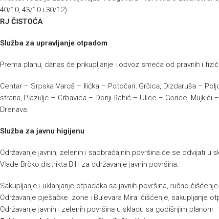
40/10, 43/10 i 30/12).
RJ ČISTOĆA
Služba za upravljanje otpadom
Prema planu, danas će prikupljanje i odvoz smeća od pravnih i fizičk
Centar – Srpska Varoš – Ilićka – Potočari, Grčica, Dizdaruša – Polj
strana, Plazulje – Grbavica – Donji Rahić – Ulice – Gorice, Mujkić
Drenava.
Služba za javnu higijenu
Održavanje javnih, zelenih i saobraćajnih površina će se odvijati 
Vlade Brčko distrikta BiH za održavanje javnih površina:
Sakupljanje i uklanjanje otpadaka sa javnih površina, ručno čišćenj
Održavanje pješačke zone i Bulevara Mira: čišćenje, sakupljanje ot
Održavanje javnih i zelenih površina u skladu sa godišnjim planom