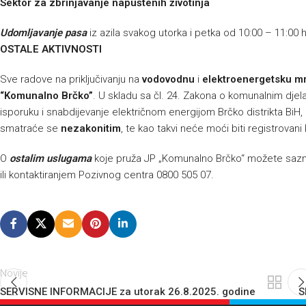
Sektor za zbrinjavanje napuštenih životinja
Udomljavanje pasa
iz azila svakog utorka i petka od 10:00 – 11:00 
OSTALE AKTIVNOSTI
Sve radove na priključivanju na
vodovodnu
i
elektroenergetsku m
“Komunalno Brčko”
. U skladu sa čl. 24. Zakona o komunalnim djelat
isporuku i snabdijevanje električnom energijom Brčko distrikta BiH, p
smatraće se
nezakonitim
, te kao takvi neće moći biti registrovani
O
ostalim uslugama
koje pruža JP „Komunalno Brčko“ možete sazna
ili kontaktiranjem Pozivnog centra 0800 505 07.
Novije
SERVISNE INFORMACIJE za utorak 26.8.2025. godine
S