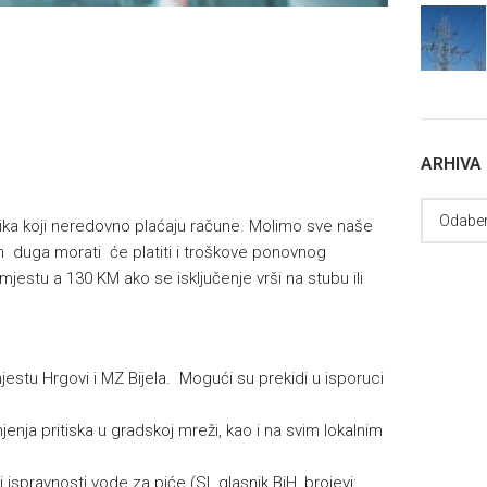
ARHIVA
isnika koji neredovno plaćaju račune. Molimo sve naše
 duga morati će platiti i troškove ponovnog
mjestu a 130 KM ako se isključenje vrši na stubu ili
estu Hrgovi i MZ Bijela. Mogući su prekidi u isporuci
ja pritiska u gradskoj mreži, kao i na svim lokalnim
 ispravnosti vode za piće (Sl. glasnik BiH, brojevi: