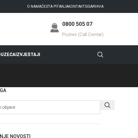
O NAMA
ČESTA PITANJA
KONTAKT
GIS
ARHIVA
0800 505 07
Pozivni (Call Centar)
DUZEĆA
IZVJEŠTAJI
AGA
NJE NOVOSTI