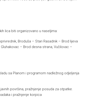
ih lica biti organizovano u naseljima:
oprivrednik, Broduša – Stari Rasadnik – Brod lijeva
i – Gluhakovac – Brod desna strana, Vučilovac –
u skladu sa Planom i programom nadležnog odjeljenja
e javnih površina, pražnjenje posuda za otpatke.
padaka i pražnjenje korpica