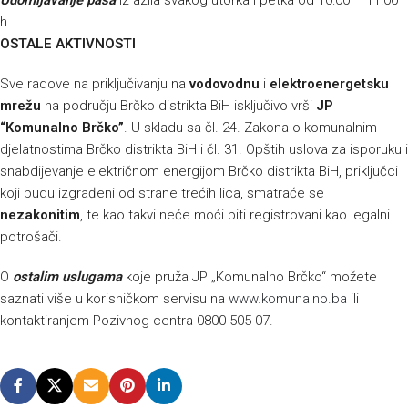
Udomljavanje pasa
iz azila svakog utorka i petka od 10:00 – 11:00
h
OSTALE AKTIVNOSTI
Sve radove na priključivanju na
vodovodnu
i
elektroenergetsku
mrežu
na području Brčko distrikta BiH isključivo vrši
JP
“Komunalno Brčko”
. U skladu sa čl. 24. Zakona o komunalnim
djelatnostima Brčko distrikta BiH i čl. 31. Opštih uslova za isporuku i
snabdijevanje električnom energijom Brčko distrikta BiH, priključci
koji budu izgrađeni od strane trećih lica, smatraće se
nezakonitim
, te kao takvi neće moći biti registrovani kao legalni
potrošači.
O
ostalim uslugama
koje pruža JP „Komunalno Brčko“ možete
saznati više u korisničkom servisu na
www.komunalno.ba
ili
kontaktiranjem Pozivnog centra 0800 505 07.