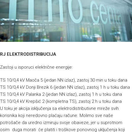
RJ ELEKTRODISTRIBUCIJA
Zastoji u isporuci električne energije:
TS 10/0,4 kV Maoča 5 (jedan NN izlaz), zastoj 30 min u toku dana
TS 10/0,4 kV Donji Brezik 6 (jedan NN izlaz), zastoj 1 h u toku dana
TS 10/0,4 kV Palanka 2 (jedan NN izlaz), zastoj 1 h u toku dana
TS 10/0,4 kV Krepšić 2 (kompletna TS), zastoj 2 h u toku dana
U toku je akcija isključenja sa elektrodistributivne mreže svih
korisnika koji neredovno plaćaju račune. Molimo sve naše
potrošače da uredno izmiruju svoje obaveze, jer u suprotnom
osim duga morati će platiti i troškove ponovnog uključenja koji