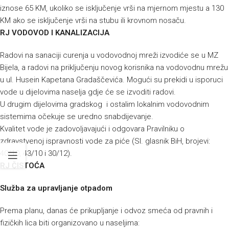
iznose 65 KM, ukoliko se isključenje vrši na mjernom mjestu a 130
KM ako se isključenje vrši na stubu ili krovnom nosaču.
RJ VODOVOD I KANALIZACIJA
Radovi na sanaciji curenja u vodovodnoj mreži izvodiće se u MZ
Bijela, a radovi na priključenju novog korisnika na vodovodnu mrežu
u ul. Husein Kapetana Gradaščevića. Mogući su prekidi u isporuci
vode u dijelovima naselja gdje će se izvoditi radovi.
U drugim dijelovima gradskog i ostalim lokalnim vodovodnim
sistemima očekuje se uredno snabdijevanje.
Kvalitet vode je zadovoljavajući i odgovara Pravilniku o
zdravstvenoj ispravnosti vode za piće (Sl. glasnik BiH, brojevi:
40/10, 43/10 i 30/12).
RJ ČISTOĆA
Služba za upravljanje otpadom
Prema planu, danas će prikupljanje i odvoz smeća od pravnih i
fizičkih lica biti organizovano u naseljima: