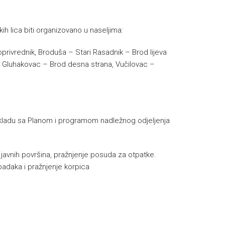
ih lica biti organizovano u naseljima:
oprivrednik, Broduša – Stari Rasadnik – Brod lijeva
i – Gluhakovac – Brod desna strana, Vučilovac –
u skladu sa Planom i programom nadležnog odjeljenja
e javnih površina, pražnjenje posuda za otpatke.
padaka i pražnjenje korpica
h