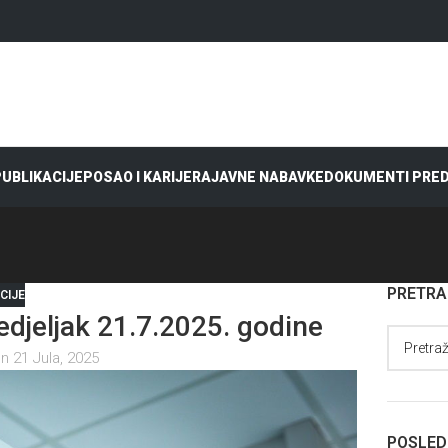
 PUBLIKACIJE
POSAO I KARIJERA
JAVNE NABAVKE
DOKUMENTI PRE
PRETR
CIJE
jeljak 21.7.2025. godine
n 21 Jula, 2025
POSLED