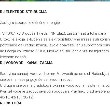
RJ ELEKTRODISTRIBUCIJA
Zastoji u isporuci električne energije:
TS 10/0,4 kV Broduša 1 (jedan NN izlaz), zastoj 1 sat u toku dana
U toku je akcija isključenja sa elektrodistributivne mreže svih kor
potrošače da uredno izmiruju svoje obaveze, jer u suprotnom osim
uključenja koji iznose 65 KM, ukoliko se isključenje vrši na mjernom 
krovnom nosaču.
RJ VODOVOD I KANALIZACIJA
Radovi na sanaciji vodovodne mreže izvoditi će se u ul. Bašeskija 
dijelovima naselja gdje će se izvoditi radovi.
U drugim dijelovima gradskog i lokalnim vodovodnim sistemima oč
Kvalitet vode je zadovoljavajući i odgovara Pravilniku o zdravstvenoj
40/10, 43/10 i 30/12).
RJ ČISTOĆA