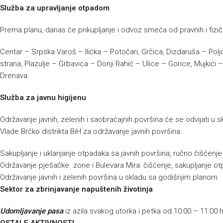
Služba za upravljanje otpadom
Prema planu, danas će prikupljanje i odvoz smeća od pravnih i fizičk
Centar – Srpska Varoš – Ilićka – Potočari, Grčica, Dizdaruša – Polj
strana, Plazulje – Grbavica – Donji Rahić – Ulice – Gorice, Mujkić
Drenava.
Služba za javnu higijenu
Održavanje javnih, zelenih i saobraćajnih površina će se odvijati 
Vlade Brčko distrikta BiH za održavanje javnih površina:
Sakupljanje i uklanjanje otpadaka sa javnih površina, ručno čišćenj
Održavanje pješačke zone i Bulevara Mira: čišćenje, sakupljanje ot
Održavanje javnih i zelenih površina u skladu sa godišnjim planom
Sektor za zbrinjavanje napuštenih životinja
Udomljavanje pasa
iz azila svakog utorka i petka od 10:00 – 11:00 