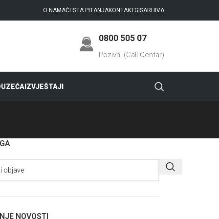
O NAMA
ČESTA PITANJA
KONTAKT
GIS
ARHIVA
0800 505 07
Pozivni (Call Centar)
DUZEĆA
IZVJEŠTAJI
AGA
NJE NOVOSTI