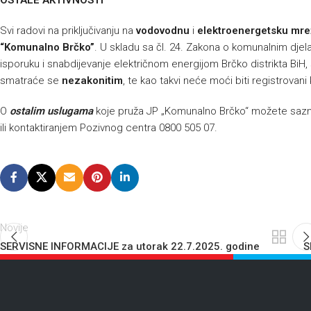
OSTALE AKTIVNOSTI
Svi radovi na priključivanju na
vodovodnu
i
elektroenergetsku mr
“Komunalno Brčko”
. U skladu sa čl. 24. Zakona o komunalnim djelat
isporuku i snabdijevanje električnom energijom Brčko distrikta BiH, sv
smatraće se
nezakonitim
, te kao takvi neće moći biti registrovani
O
ostalim uslugama
koje pruža JP „Komunalno Brčko“ možete sazna
ili kontaktiranjem Pozivnog centra 0800 505 07.
Novije
SERVISNE INFORMACIJE za utorak 22.7.2025. godine
S