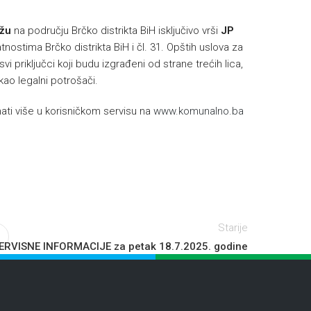
ežu
na području Brčko distrikta BiH isključivo vrši
JP
nostima Brčko distrikta BiH i čl. 31. Opštih uslova za
i priključci koji budu izgrađeni od strane trećih lica,
 kao legalni potrošači.
ti više u korisničkom servisu na
www.komunalno.ba
Starije
ERVISNE INFORMACIJE za petak 18.7.2025. godine