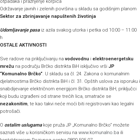
otpadaka i pražnjenje korpica
Održavanje javnih i zelenih površina u skladu sa godišnjim planom
Sektor za zbrinjavanje napuštenih životinja
Udomljavanje pasa
iz azila svakog utorka i petka od 10:00 – 11:00
h
OSTALE AKTIVNOSTI
Sve radove na priključivanju na
vodovodnu
i
elektroenergetsku
mrežu
na području Brčko distrikta BiH isključivo vrši
JP
“Komunalno Brčko”
. U skladu sa čl. 24. Zakona o komunalnim
djelatnostima Brčko distrikta BiH i čl. 31. Opštih uslova za isporuku i
snabdijevanje električnom energijom Brčko distrikta BiH, priključci
koji budu izgrađeni od strane trećih lica, smatraće se
nezakonitim
, te kao takvi neće moći biti registrovani kao legalni
potrošači.
O
ostalim uslugama
koje pruža JP „Komunalno Brčko“ možete
saznati više u korisničkom servisu na
www.komunalno.ba
ili