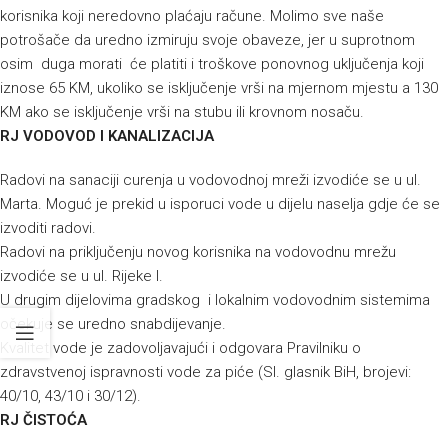
korisnika koji neredovno plaćaju račune. Molimo sve naše
potrošače da uredno izmiruju svoje obaveze, jer u suprotnom
osim duga morati će platiti i troškove ponovnog uključenja koji
iznose 65 KM, ukoliko se isključenje vrši na mjernom mjestu a 130
KM ako se isključenje vrši na stubu ili krovnom nosaču.
RJ VODOVOD I KANALIZACIJA
Radovi na sanaciji curenja u vodovodnoj mreži izvodiće se u ul.
Marta. Moguć je prekid u isporuci vode u dijelu naselja gdje će se
izvoditi radovi.
Radovi na priključenju novog korisnika na vodovodnu mrežu
izvodiće se u ul. Rijeke I.
U drugim dijelovima gradskog i lokalnim vodovodnim sistemima
očekuje se uredno snabdijevanje.
Kvalitet vode je zadovoljavajući i odgovara Pravilniku o
zdravstvenoj ispravnosti vode za piće (Sl. glasnik BiH, brojevi:
40/10, 43/10 i 30/12).
RJ ČISTOĆA