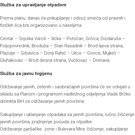
Služba za upravljanje otpadom
Prema planu, danas će prikupljanje i odvoz smeća od pravnih i
fizičkih lica biti organizovano u naseljima:
Centar – Srpska Varoš – Ilićka – Potočari, Grčica, Dizdaruša –
Poljoprivrednik, Broduša – Stari Rasadnik – Brod lijeva strana,
Plazulje – Grbavica – Donji Rahić – Ulice – Gorice, Mujkići –
Gluhakovac – Brod desna strana, Vučilovac – Drenava.
Služba za javnu higijenu
Održavanje javnih, zelenih i saobraćajnih površina će se odvijati u
skladu sa Planom i programom nadležnog odjeljenja Vlade Brčko
distrikta BiH za održavanje javnih površina:
Sakupljanje i uklanjanje otpadaka sa javnih površina, ručno čišćenje
javnih površina, pražnjenje posuda za otpatke.
Održavanje pješačke zone i Bulevara Mira: čišćenje, sakupljanje