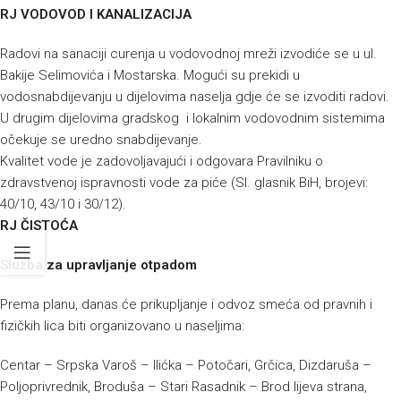
RJ VODOVOD I KANALIZACIJA
Radovi na sanaciji curenja u vodovodnoj mreži izvodiće se u ul.
Bakije Selimovića i Mostarska. Mogući su prekidi u
vodosnabdijevanju u dijelovima naselja gdje će se izvoditi radovi.
U drugim dijelovima gradskog i lokalnim vodovodnim sistemima
očekuje se uredno snabdijevanje.
Kvalitet vode je zadovoljavajući i odgovara Pravilniku o
zdravstvenoj ispravnosti vode za piće (Sl. glasnik BiH, brojevi:
40/10, 43/10 i 30/12).
RJ ČISTOĆA
Služba za upravljanje otpadom
Prema planu, danas će prikupljanje i odvoz smeća od pravnih i
fizičkih lica biti organizovano u naseljima:
Centar – Srpska Varoš – Ilićka – Potočari, Grčica, Dizdaruša –
Poljoprivrednik, Broduša – Stari Rasadnik – Brod lijeva strana,