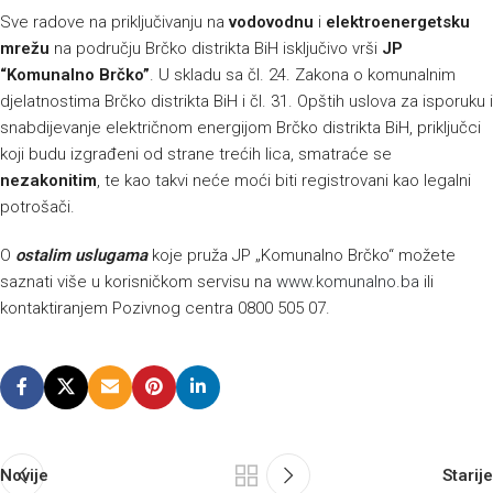
Sve radove na priključivanju na
vodovodnu
i
elektroenergetsku
mrežu
na području Brčko distrikta BiH isključivo vrši
JP
“Komunalno Brčko”
. U skladu sa čl. 24. Zakona o komunalnim
djelatnostima Brčko distrikta BiH i čl. 31. Opštih uslova za isporuku i
snabdijevanje električnom energijom Brčko distrikta BiH, priključci
koji budu izgrađeni od strane trećih lica, smatraće se
nezakonitim
, te kao takvi neće moći biti registrovani kao legalni
potrošači.
O
ostalim uslugama
koje pruža JP „Komunalno Brčko“ možete
saznati više u korisničkom servisu na
www.komunalno.ba
ili
kontaktiranjem Pozivnog centra 0800 505 07.
Novije
Starije