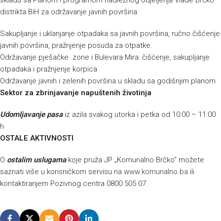
skladu sa Planom i programom nadležnog odjeljenja Vlade Brčko
distrikta BiH za održavanje javnih površina:
Sakupljanje i uklanjanje otpadaka sa javnih površina, ručno čišćenje
javnih površina, pražnjenje posuda za otpatke.
Održavanje pješačke zone i Bulevara Mira: čišćenje, sakupljanje
otpadaka i pražnjenje korpica
Održavanje javnih i zelenih površina u skladu sa godišnjim planom
Sektor za zbrinjavanje napuštenih životinja
Udomljavanje pasa
iz azila svakog utorka i petka od 10:00 – 11:00
h
OSTALE AKTIVNOSTI
O
ostalim uslugama
koje pruža JP „Komunalno Brčko“ možete
saznati više u korisničkom servisu na
www.komunalno.ba
ili
kontaktiranjem Pozivnog centra 0800 505 07.