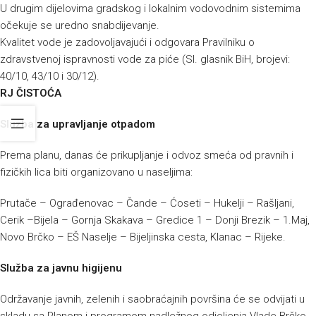
U drugim dijelovima gradskog i lokalnim vodovodnim sistemima
očekuje se uredno snabdijevanje.
Kvalitet vode je zadovoljavajući i odgovara Pravilniku o
zdravstvenoj ispravnosti vode za piće (Sl. glasnik BiH, brojevi:
40/10, 43/10 i 30/12).
RJ ČISTOĆA
Služba za upravljanje otpadom
Prema planu, danas će prikupljanje i odvoz smeća od pravnih i
fizičkih lica biti organizovano u naseljima:
Prutače – Ograđenovac – Čande – Ćoseti – Hukelji – Rašljani,
Cerik –Bijela – Gornja Skakava – Gredice 1 – Donji Brezik – 1.Maj,
Novo Brčko – EŠ Naselje – Bijeljinska cesta, Klanac – Rijeke.
Služba za javnu higijenu
Održavanje javnih, zelenih i saobraćajnih površina će se odvijati u