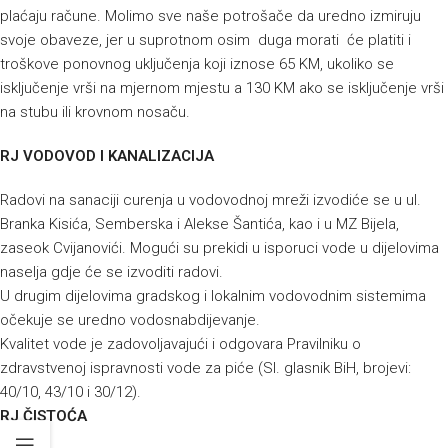
plaćaju račune. Molimo sve naše potrošače da uredno izmiruju
svoje obaveze, jer u suprotnom osim duga morati će platiti i
troškove ponovnog uključenja koji iznose 65 KM, ukoliko se
isključenje vrši na mjernom mjestu a 130 KM ako se isključenje vrši
na stubu ili krovnom nosaču.
RJ VODOVOD I KANALIZACIJA
Radovi na sanaciji curenja u vodovodnoj mreži izvodiće se u ul.
Branka Kisića, Semberska i Alekse Šantića, kao i u MZ Bijela,
zaseok Cvijanovići. Mogući su prekidi u isporuci vode u dijelovima
naselja gdje će se izvoditi radovi.
U drugim dijelovima gradskog i lokalnim vodovodnim sistemima
očekuje se uredno vodosnabdijevanje.
Kvalitet vode je zadovoljavajući i odgovara Pravilniku o
zdravstvenoj ispravnosti vode za piće (Sl. glasnik BiH, brojevi:
40/10, 43/10 i 30/12).
RJ ČISTOĆA