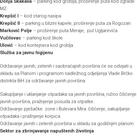
Donja Skakava
– parking kod groblja, proširenje puta kod zgrade
MZ
Krepšić I
– kod starog nasipa
Krepšić II
– parking u blizini kapele, proširenje puta za Rogozan
Marković Polje
– proširenje puta Meraje, put Ugljarevića
Vučilovac
– parking kod škole
Ulović
– kod kontejnera kod groblja
Služba za javnu higijenu
Održavanje javnih, zelenih i saobraćajnih površina će se odvijati u
skladu sa Planom i programom nadležnog odjeljenja Vlade Brčko
distrikta BiH za održavanje javnih površina:
Sakupljanje i uklanjanje otpadaka sa javnih površina, ručno čišćenje
javnih površina, pražnjenje posuda za otpatke.
Održavanje pješačke zone i Bulevara Mira: čišćenje, sakupljanje
otpadaka i pražnjenje korpica
Održavanje javnih i zelenih površina u skladu sa godišnjim planom
Sektor za zbrinjavanje napuštenih životinja