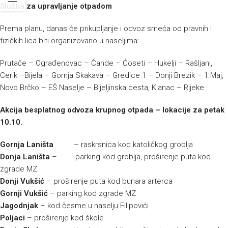
Služba za upravljanje otpadom
Prema planu, danas će prikupljanje i odvoz smeća od pravnih i
fizičkih lica biti organizovano u naseljima:
Prutače – Ograđenovac – Čande – Ćoseti – Hukelji – Rašljani,
Cerik –Bijela – Gornja Skakava – Gredice 1 – Donji Brezik – 1.Maj,
Novo Brčko – EŠ Naselje – Bijeljinska cesta, Klanac – Rijeke.
Akcija besplatnog odvoza krupnog otpada – lokacije za petak
10.10.
Gornja Laništa
– raskrsnica kod katoličkog groblja
Donja Laništa
– parking kod groblja, proširenje puta kod
zgrade MZ
Donji Vukšić
– proširenje puta kod bunara arterca
Gornji Vukšić
– parking kod zgrade MZ
Jagodnjak
– kod česme u naselju Filipovići
Poljaci
– proširenje kod škole