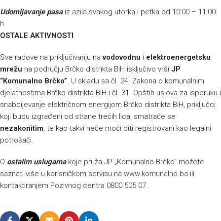
Udomljavanje pasa
iz azila svakog utorka i petka od 10:00 – 11:00
h
OSTALE AKTIVNOSTI
Sve radove na priključivanju na
vodovodnu
i
elektroenergetsku
mrežu
na području Brčko distrikta BiH isključivo vrši
JP
“Komunalno Brčko”
. U skladu sa čl. 24. Zakona o komunalnim
djelatnostima Brčko distrikta BiH i čl. 31. Opštih uslova za isporuku i
snabdijevanje električnom energijom Brčko distrikta BiH, priključci
koji budu izgrađeni od strane trećih lica, smatraće se
nezakonitim
, te kao takvi neće moći biti registrovani kao legalni
potrošači.
O
ostalim uslugama
koje pruža JP „Komunalno Brčko“ možete
saznati više u korisničkom servisu na
www.komunalno.ba
ili
kontaktiranjem Pozivnog centra 0800 505 07.