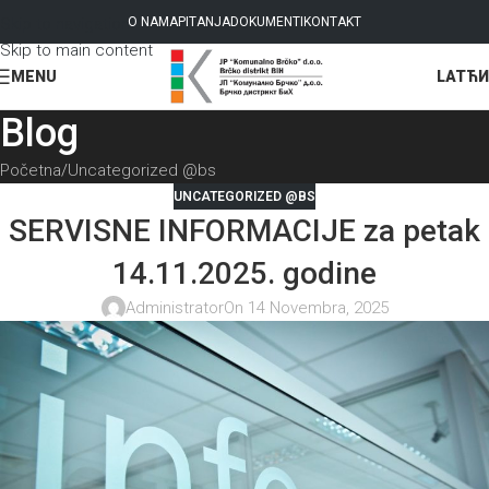
Skip to navigation
O NAMA
PITANJA
DOKUMENTI
KONTAKT
Skip to main content
LAT
ЋИ
MENU
Blog
Početna
Uncategorized @bs
UNCATEGORIZED @BS
SERVISNE INFORMACIJE za petak
14.11.2025. godine
Administrator
On 14 Novembra, 2025