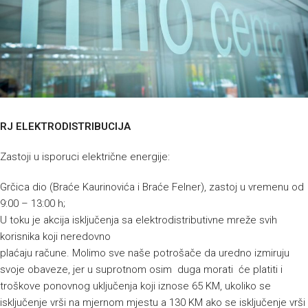
RJ ELEKTRODISTRIBUCIJA
Zastoji u isporuci električne energije:
Grčica dio (Braće Kaurinovića i Braće Felner), zastoj u vremenu od
9:00 – 13:00 h;
U toku je akcija isključenja sa elektrodistributivne mreže svih
korisnika koji neredovno
plaćaju račune. Molimo sve naše potrošače da uredno izmiruju
svoje obaveze, jer u suprotnom osim duga morati će platiti i
troškove ponovnog uključenja koji iznose 65 KM, ukoliko se
isključenje vrši na mjernom mjestu a 130 KM ako se isključenje vrši