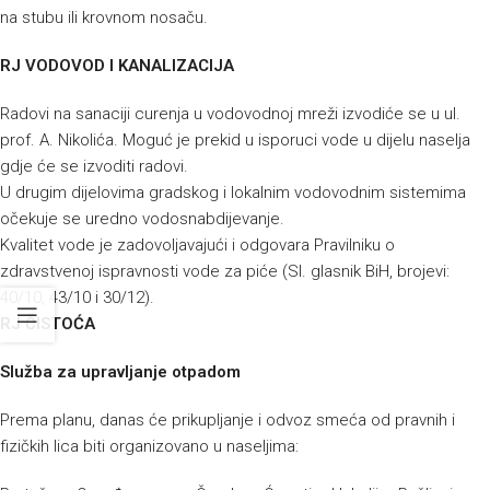
na stubu ili krovnom nosaču.
RJ VODOVOD I KANALIZACIJA
Radovi na sanaciji curenja u vodovodnoj mreži izvodiće se u ul.
prof. A. Nikolića. Moguć je prekid u isporuci vode u dijelu naselja
gdje će se izvoditi radovi.
U drugim dijelovima gradskog i lokalnim vodovodnim sistemima
očekuje se uredno vodosnabdijevanje.
Kvalitet vode je zadovoljavajući i odgovara Pravilniku o
zdravstvenoj ispravnosti vode za piće (Sl. glasnik BiH, brojevi:
40/10, 43/10 i 30/12).
RJ ČISTOĆA
Služba za upravljanje otpadom
Prema planu, danas će prikupljanje i odvoz smeća od pravnih i
fizičkih lica biti organizovano u naseljima: