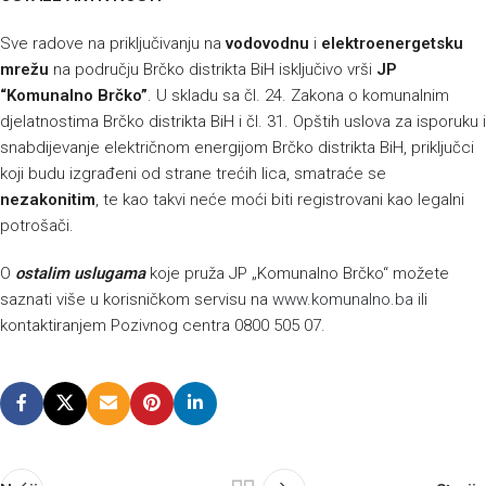
Sve radove na priključivanju na
vodovodnu
i
elektroenergetsku
mrežu
na području Brčko distrikta BiH isključivo vrši
JP
“Komunalno Brčko”
. U skladu sa čl. 24. Zakona o komunalnim
djelatnostima Brčko distrikta BiH i čl. 31. Opštih uslova za isporuku i
snabdijevanje električnom energijom Brčko distrikta BiH, priključci
koji budu izgrađeni od strane trećih lica, smatraće se
nezakonitim
, te kao takvi neće moći biti registrovani kao legalni
potrošači.
O
ostalim uslugama
koje pruža JP „Komunalno Brčko“ možete
saznati više u korisničkom servisu na
www.komunalno.ba
ili
kontaktiranjem Pozivnog centra 0800 505 07.