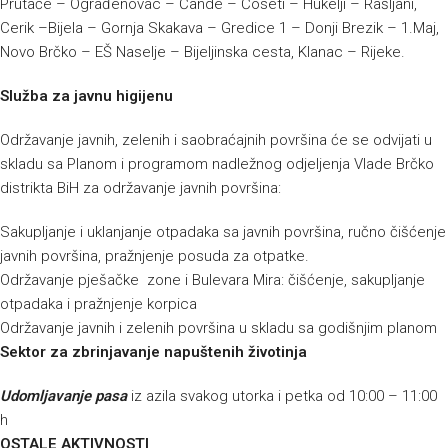
Prutače – Ograđenovac – Čande – Ćoseti – Hukelji – Rašljani,
Cerik –Bijela – Gornja Skakava – Gredice 1 – Donji Brezik – 1.Maj,
Novo Brčko – EŠ Naselje – Bijeljinska cesta, Klanac – Rijeke.
Služba za javnu higijenu
Održavanje javnih, zelenih i saobraćajnih površina će se odvijati u
skladu sa Planom i programom nadležnog odjeljenja Vlade Brčko
distrikta BiH za održavanje javnih površina:
Sakupljanje i uklanjanje otpadaka sa javnih površina, ručno čišćenje
javnih površina, pražnjenje posuda za otpatke.
Održavanje pješačke zone i Bulevara Mira: čišćenje, sakupljanje
otpadaka i pražnjenje korpica
Održavanje javnih i zelenih površina u skladu sa godišnjim planom
Sektor za zbrinjavanje napuštenih životinja
Udomljavanje pasa
iz azila svakog utorka i petka od 10:00 – 11:00
h
OSTALE AKTIVNOSTI