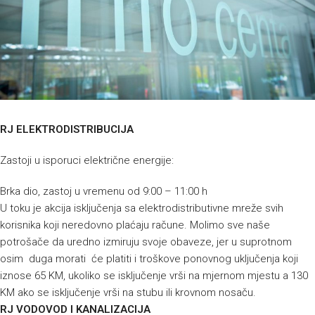
RJ ELEKTRODISTRIBUCIJA
Zastoji u isporuci električne energije:
Brka dio, zastoj u vremenu od 9:00 – 11:00 h
U toku je akcija isključenja sa elektrodistributivne mreže svih
korisnika koji neredovno plaćaju račune. Molimo sve naše
potrošače da uredno izmiruju svoje obaveze, jer u suprotnom
osim duga morati će platiti i troškove ponovnog uključenja koji
iznose 65 KM, ukoliko se isključenje vrši na mjernom mjestu a 130
KM ako se isključenje vrši na stubu ili krovnom nosaču.
RJ VODOVOD I KANALIZACIJA