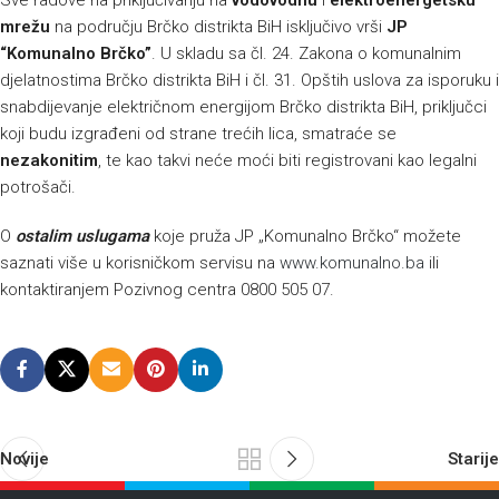
Sve radove na priključivanju na
vodovodnu
i
elektroenergetsku
mrežu
na području Brčko distrikta BiH isključivo vrši
JP
“Komunalno Brčko”
. U skladu sa čl. 24. Zakona o komunalnim
djelatnostima Brčko distrikta BiH i čl. 31. Opštih uslova za isporuku i
snabdijevanje električnom energijom Brčko distrikta BiH, priključci
koji budu izgrađeni od strane trećih lica, smatraće se
nezakonitim
, te kao takvi neće moći biti registrovani kao legalni
potrošači.
O
ostalim uslugama
koje pruža JP „Komunalno Brčko“ možete
saznati više u korisničkom servisu na
www.komunalno.ba
ili
kontaktiranjem Pozivnog centra 0800 505 07.
Novije
Starije