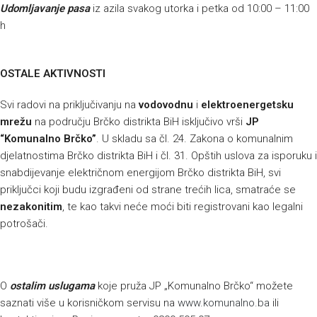
Udomljavanje pasa
iz azila svakog utorka i petka od 10:00 – 11:00
h
OSTALE AKTIVNOSTI
Svi radovi na priključivanju na
vodovodnu
i
elektroenergetsku
mrežu
na području Brčko distrikta BiH isključivo vrši
JP
“Komunalno Brčko”
. U skladu sa čl. 24. Zakona o komunalnim
djelatnostima Brčko distrikta BiH i čl. 31. Opštih uslova za isporuku i
snabdijevanje električnom energijom Brčko distrikta BiH, svi
priključci koji budu izgrađeni od strane trećih lica, smatraće se
nezakonitim
, te kao takvi neće moći biti registrovani kao legalni
potrošači.
O
ostalim uslugama
koje pruža JP „Komunalno Brčko“ možete
saznati više u korisničkom servisu na
www.komunalno.ba
ili