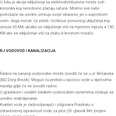
U toku je akcija isključenja sa elektrodistributivne mreže svih
korisnika koji neredovno plaćaju račune. Molimo sve naše
potrošače da uredno izmiruju svoje obaveze, jer u suprotnom
osim duga morati će platiti i troškove ponovnog uključenja koji
iznose 65 KM, ukoliko se isključenje vrši na mjernom mjestu a 130
KM ako se isključenje vrši na stubu ili krovnom nosaču.
RJ VODOVOD I KANALIZACIJA
Radovi na sanaciji vodovodne mreže izvoditi će se u ul. Birčanska
(MZ Donji Brezik). Mogući su prekidi u isporuci vode u dijelovima
naselja gdje će se izvoditi radovi.
U gradskom i ostalim lokalnim vodovodnim sistemima očekuje se
uredno snabdijevanje.
Kvalitet vode je zadovoljavajući i odgovara Pravilniku o
zdravstvenoj ispravnosti vode za piće (Sl. glasnik BiH, brojevi: