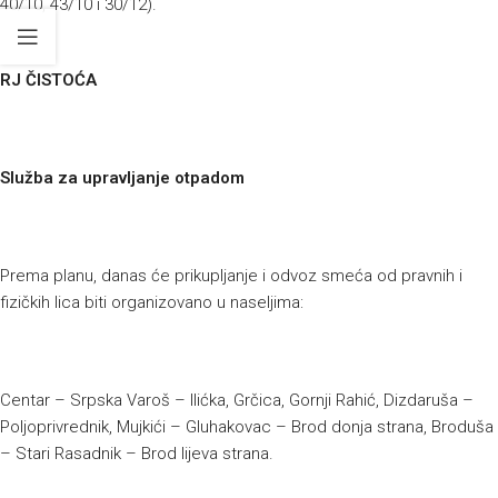
40/10, 43/10 i 30/12).
RJ ČISTOĆA
Služba za upravljanje otpadom
Prema planu, danas će prikupljanje i odvoz smeća od pravnih i
fizičkih lica biti organizovano u naseljima:
Centar – Srpska Varoš – Ilićka, Grčica, Gornji Rahić, Dizdaruša –
Poljoprivrednik, Mujkići – Gluhakovac – Brod donja strana, Broduša
– Stari Rasadnik – Brod lijeva strana.