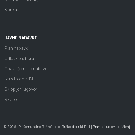
Konkursi
JAVNE NABAVKE
Plan nabavki
Odluke o izboru
Obavještenja o nabavci
Izuzeto od ZJN
Sklopljeni ugovori
Razno
© 2026 JP “Komunalno Brčko” d.o.o. Brčko distrikt BiH |
Pravila i uslovi korištenja