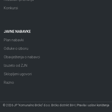
Konkursi
JAVNE NABAVKE
Plan nabavki
Odluke o izboru
Obavještenja o nabavci
Izuzeto od ZJN
Sklopljeni ugovori
Razno
© 2026 JP “Komunalno Brčko” d.o.o. Brčko distrikt BiH |
Pravila i uslovi korištenja