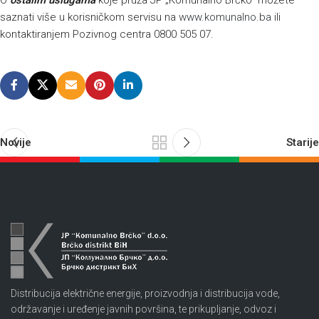
O
ostalim uslugama
koje pruža JP „Komunalno Brčko“ možete
saznati više u korisničkom servisu na
www.komunalno.ba
ili
kontaktiranjem Pozivnog centra 0800 505 07.
Novije
Starije
Distribucija električne energije, proizvodnja i distribucija vode,
održavanje i uređenje javnih površina, te prikupljanje, odvoz i