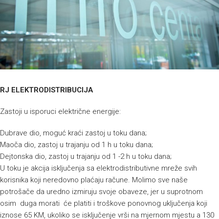
RJ ELEKTRODISTRIBUCIJA
Zastoji u isporuci električne energije:
Dubrave dio, moguć kraći zastoj u toku dana;
Maoča dio, zastoj u trajanju od 1 h u toku dana;
Dejtonska dio, zastoj u trajanju od 1 -2 h u toku dana;
U toku je akcija isključenja sa elektrodistributivne mreže svih
korisnika koji neredovno plaćaju račune. Molimo sve naše
potrošače da uredno izmiruju svoje obaveze, jer u suprotnom
osim duga morati će platiti i troškove ponovnog uključenja koji
iznose 65 KM, ukoliko se isključenje vrši na mjernom mjestu a 130