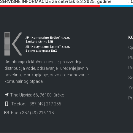
SERVISNE INFORMACIJE za četvrtak 6.3.2025. godine
O
KO
Cj
Pl
Distribucija električne energije, proizvodnja i
Re
distribucija vode, održavanje i uređenje javnih
površina, te prikupljanje, odvoz i deponovanje
Se
komunalnog otpada.
Za
Tina Ujevića 66, 76100, Brčko
Pr
Telefon: +387 (49) 217 255
Fax: +387 (49) 216 118