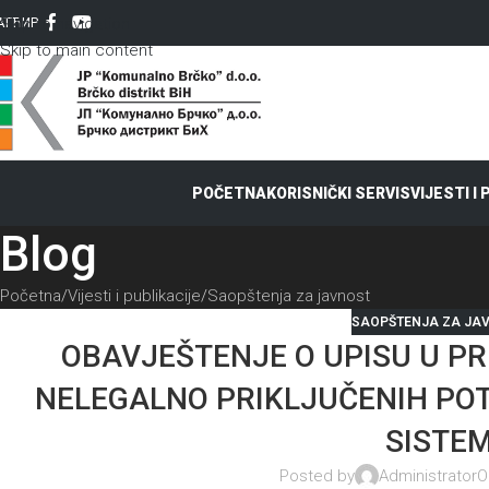
Skip to navigation
AT
ЋИР
Skip to main content
POČETNA
KORISNIČKI SERVIS
VIJESTI I
Blog
Početna
Vijesti i publikacije
Saopštenja za javnost
SAOPŠTENJA ZA JA
OBAVJEŠTENJE O UPISU U P
NELEGALNO PRIKLJUČENIH PO
SISTE
Posted by
Administrator
O