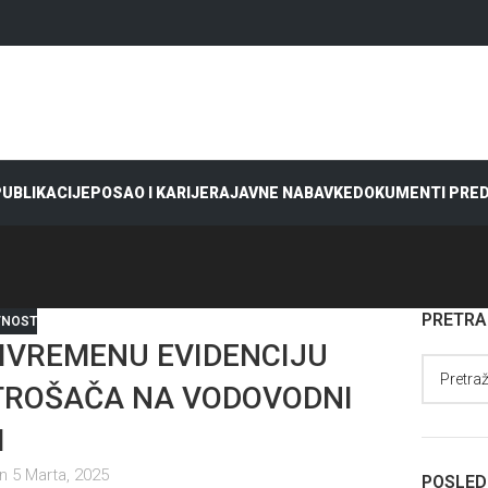
 PUBLIKACIJE
POSAO I KARIJERA
JAVNE NABAVKE
DOKUMENTI PRE
PRETR
VNOST
RIVREMENU EVIDENCIJU
TROŠAČA NA VODOVODNI
M
n 5 Marta, 2025
POSLED