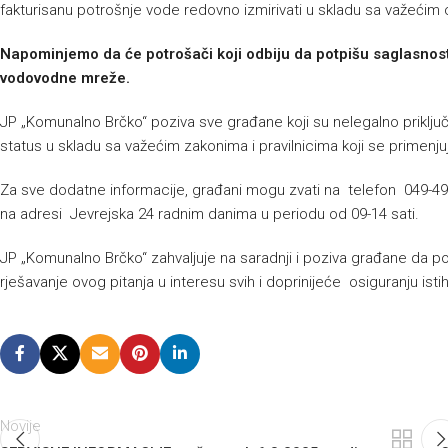
fakturisanu potrošnje vode redovno izmirivati u skladu sa važećim
Napominjemo da će potrošači koji odbiju da potpišu saglasnost 
vodovodne mreže.
JP „Komunalno Brčko“ poziva sve građane koji su nelegalno priključe
status u skladu sa važećim zakonima i pravilnicima koji se primenjuj
Za sve dodatne informacije, građani mogu zvati na telefon 049-490-8
na adresi Jevrejska 24 radnim danima u periodu od 09-14 sati.
JP „Komunalno Brčko“ zahvaljuje na saradnji i poziva građane da 
rješavanje ovog pitanja u interesu svih i doprinijeće osiguranju isti
Novije