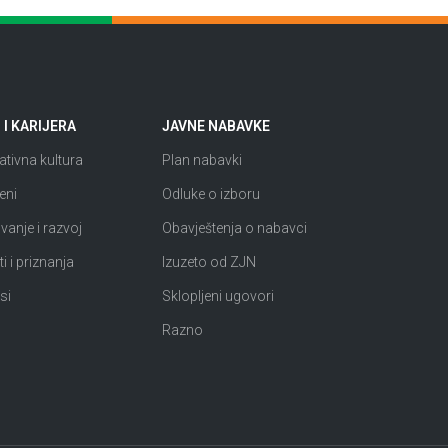
I KARIJERA
JAVNE NABAVKE
tivna kultura
Plan nabavki
eni
Odluke o izboru
anje i razvoj
Obavještenja o nabavci
i i priznanja
Izuzeto od ZJN
si
Sklopljeni ugovori
Razno