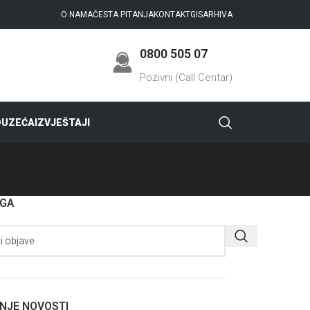
O NAMA
ČESTA PITANJA
KONTAKT
GIS
ARHIVA
0800 505 07
Pozivni (Call Centar)
DUZEĆA
IZVJEŠTAJI
AGA
NJE NOVOSTI