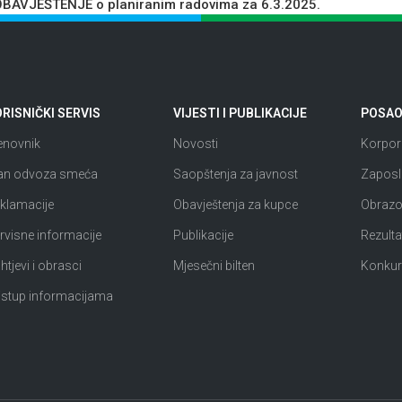
BAVJEŠTENJE o planiranim radovima za 6.3.2025.
RISNIČKI SERVIS
VIJESTI I PUBLIKACIJE
POSAO 
enovnik
Novosti
Korpora
an odvoza smeća
Saopštenja za javnost
Zaposl
klamacije
Obavještenja za kupce
Obrazov
rvisne informacije
Publikacije
Rezultat
htjevi i obrasci
Mjesečni bilten
Konkur
istup informacijama