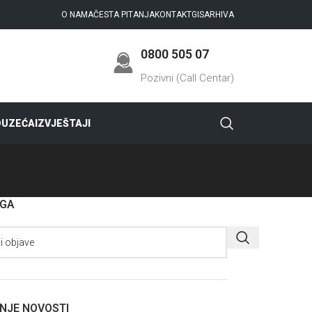
O NAMA
ČESTA PITANJA
KONTAKT
GIS
ARHIVA
0800 505 07
Pozivni (Call Centar)
DUZEĆA
IZVJEŠTAJI
AGA
NJE NOVOSTI