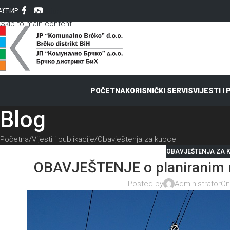
Skip to navigation
AT
ЋИР
Skip to main content
POČETNA
KORISNIČKI SERVIS
VIJESTI I
Blog
Početna
Vijesti i publikacije
Obavještenja za kupce
OBAVJEŠTENJA ZA 
OBAVJEŠTENJE o planiranim r
Posted by
Administrator
On