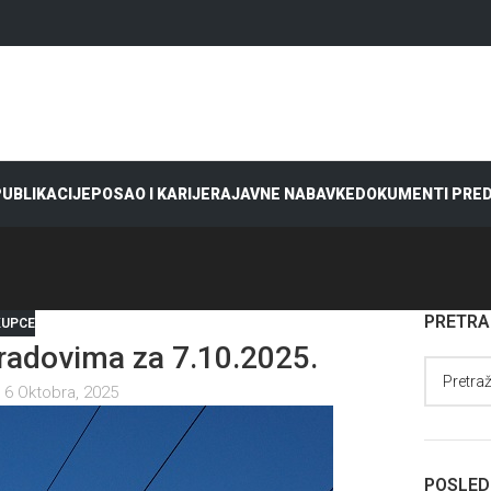
 PUBLIKACIJE
POSAO I KARIJERA
JAVNE NABAVKE
DOKUMENTI PRE
PRETR
KUPCE
adovima za 7.10.2025.
 6 Oktobra, 2025
POSLED