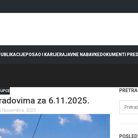
 PUBLIKACIJE
POSAO I KARIJERA
JAVNE NABAVKE
DOKUMENTI PRE
PRETR
KUPCE
adovima za 6.11.2025.
5 Novembra, 2025
POSLED