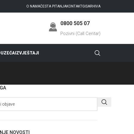
O NAMA
ČESTA PITANJA
KONTAKT
GIS
ARHIVA
0800 505 07
Pozivni (Call Centar)
DUZEĆA
IZVJEŠTAJI
AGA
NJE NOVOSTI