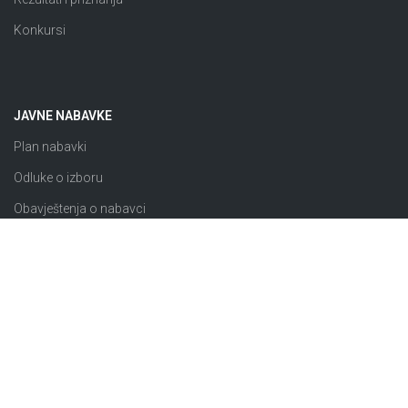
Konkursi
JAVNE NABAVKE
Plan nabavki
Odluke o izboru
Obavještenja o nabavci
Izuzeto od ZJN
Sklopljeni ugovori
Razno
© 2026 JP “Komunalno Brčko” d.o.o. Brčko distrikt BiH |
Pravila i uslovi korištenja