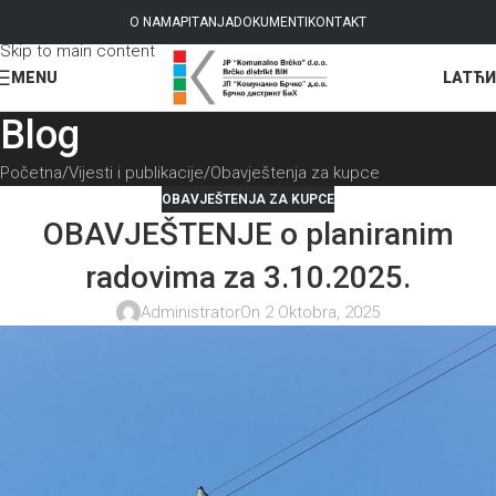
Skip to navigation
O NAMA
PITANJA
DOKUMENTI
KONTAKT
Skip to main content
LAT
ЋИ
MENU
Blog
Početna
Vijesti i publikacije
Obavještenja za kupce
OBAVJEŠTENJA ZA KUPCE
OBAVJEŠTENJE o planiranim
radovima za 3.10.2025.
Administrator
On 2 Oktobra, 2025