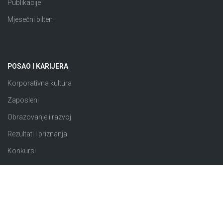
Publikacije
Mjesečni bilten
POSAO I KARIJERA
Korporativna kultura
Zaposleni
Obrazovanje i razvoj
Rezultati i priznanja
Konkursi
JAVNE NABAVKE
Plan nabavki