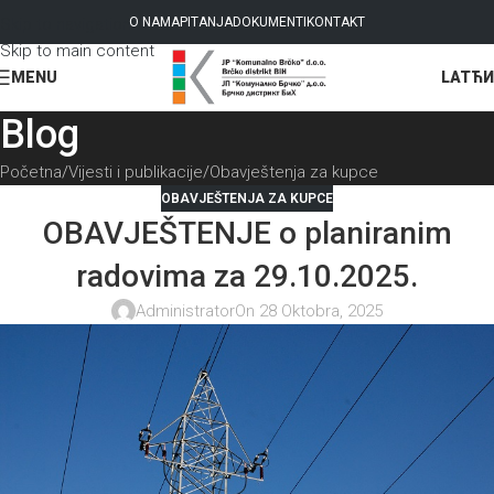
Skip to navigation
O NAMA
PITANJA
DOKUMENTI
KONTAKT
Skip to main content
LAT
ЋИ
MENU
Blog
Početna
Vijesti i publikacije
Obavještenja za kupce
OBAVJEŠTENJA ZA KUPCE
OBAVJEŠTENJE o planiranim
radovima za 29.10.2025.
Administrator
On 28 Oktobra, 2025