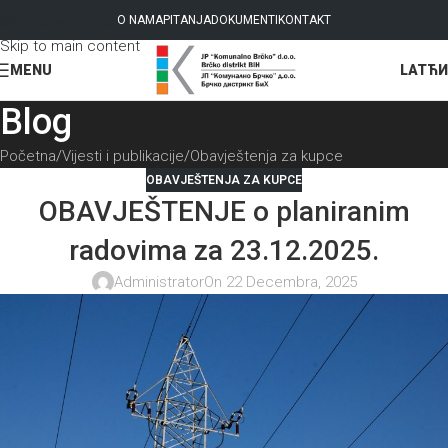
Skip to navigation
O NAMA
PITANJA
DOKUMENTI
KONTAKT
Skip to main content
LAT
ЋИ
MENU
Blog
Početna
Vijesti i publikacije
Obavještenja za kupce
OBAVJEŠTENJA ZA KUPCE
OBAVJEŠTENJE o planiranim
radovima za 23.12.2025.
Administrator
On 22 Decembra, 2025