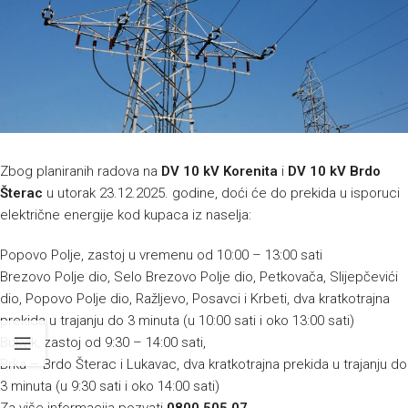
Zbog planiranih radova na
DV 10 kV Korenita
i
DV 10 kV Brdo
Šterac
u utorak 23.12.2025. godine, doći će do prekida u isporuci
električne energije kod kupaca iz naselja:
Popovo Polje, zastoj u vremenu od 10:00 – 13:00 sati
Brezovo Polje dio, Selo Brezovo Polje dio, Petkovača, Slijepčevići
dio, Popovo Polje dio, Ražljevo, Posavci i Krbeti, dva kratkotrajna
prekida u trajanju do 3 minuta (u 10:00 sati i oko 13:00 sati)
Bukvik, zastoj od 9:30 – 14:00 sati,
Brka – Brdo Šterac i Lukavac, dva kratkotrajna prekida u trajanju do
3 minuta (u 9:30 sati i oko 14:00 sati)
Za više informacija pozvati
0800 505 07
.