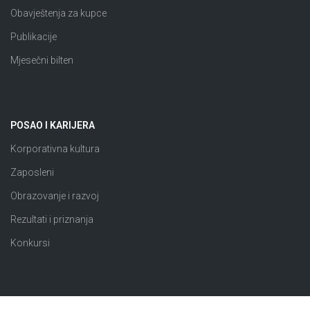
Obavještenja za kupce
Publikacije
Mjesečni bilten
POSAO I KARIJERA
Korporativna kultura
Zaposleni
Obrazovanje i razvoj
Rezultati i priznanja
Konkursi
JAVNE NABAVKE