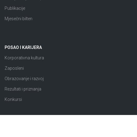
Publikacije
Mjesečni bilten
POSAO I KARIJERA
Korporativna kultura
Zaposleni
Obrazovanje i razvoj
Rezultati i priznanja
Konkursi
JAVNE NABAVKE