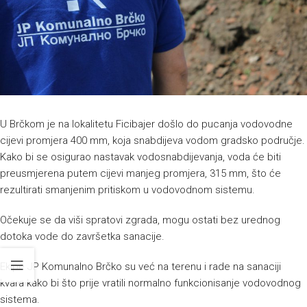
U Brčkom je na lokalitetu Ficibajer došlo do pucanja vodovodne
cijevi promjera 400 mm, koja snabdijeva vodom gradsko područje.
Kako bi se osigurao nastavak vodosnabdijevanja, voda će biti
preusmjerena putem cijevi manjeg promjera, 315 mm, što će
rezultirati smanjenim pritiskom u vodovodnom sistemu.
Očekuje se da viši spratovi zgrada, mogu ostati bez urednog
dotoka vode do završetka sanacije.
Ekipe JP Komunalno Brčko su već na terenu i rade na sanaciji
kvara kako bi što prije vratili normalno funkcionisanje vodovodnog
sistema.