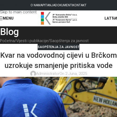
Skip to navigation
O NAMA
PITANJA
DOKUMENTI
KONTAKT
Skip to main content
LAT
ЋИ
MENU
Blog
Početna
Vijesti i publikacije
Saopštenja za javnost
SAOPŠTENJA ZA JAVNOST
Kvar na vodovodnoj cijevi u Brčkom
uzrokuje smanjenje pritiska vode
Administrator
On 2 Juna, 2025