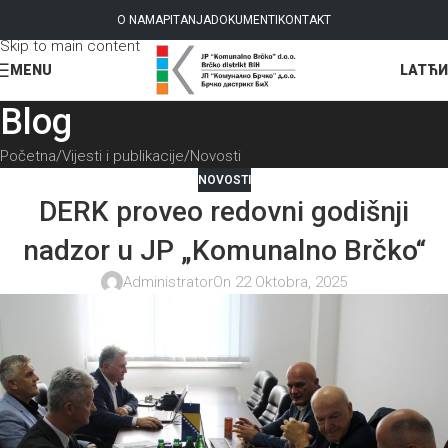
Skip to navigation
O NAMA
PITANJA
DOKUMENTI
KONTAKT
Skip to main content
LAT
ЋИ
MENU
Blog
Početna
Vijesti i publikacije
Novosti
NOVOSTI
DERK proveo redovni godišnji
nadzor u JP „Komunalno Brčko“
Administrator
On 22 Oktobra, 2025