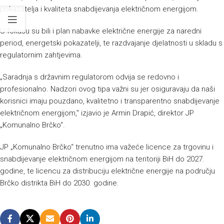
pokazatelja i kvaliteta snabdijevanja električnom energijom.
U fokusu su bili i plan nabavke električne energije za naredni
period, energetski pokazatelji, te razdvajanje djelatnosti u skladu s
regulatornim zahtjevima.
„Saradnja s državnim regulatorom odvija se redovno i
profesionalno. Nadzori ovog tipa važni su jer osiguravaju da naši
korisnici imaju pouzdano, kvalitetno i transparentno snabdijevanje
električnom energijom,” izjavio je Armin Drapić, direktor JP
„Komunalno Brčko“.
JP „Komunalno Brčko“ trenutno ima važeće licence za trgovinu i
snabdijevanje električnom energijom na teritoriji BiH do 2027.
godine, te licencu za distribuciju električne energije na području
Brčko distrikta BiH do 2030. godine.