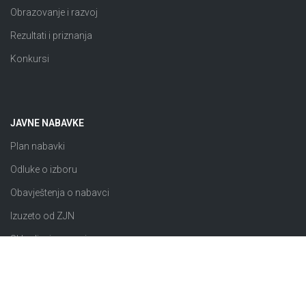
Obrazovanje i razvoj
Rezultati i priznanja
Konkursi
JAVNE NABAVKE
Plan nabavki
Odluke o izboru
Obavještenja o nabavci
Izuzeto od ZJN
Sklopljeni ugovori
Razno