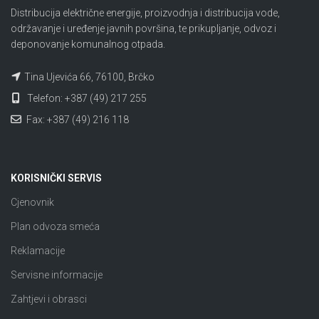
Distribucija električne energije, proizvodnja i distribucija vode,
održavanje i uređenje javnih površina, te prikupljanje, odvoz i
deponovanje komunalnog otpada.
Tina Ujevića 66, 76100, Brčko
Telefon: +387 (49) 217 255
Fax: +387 (49) 216 118
KORISNIČKI SERVIS
Cjenovnik
Plan odvoza smeća
Reklamacije
Servisne informacije
Zahtjevi i obrasci