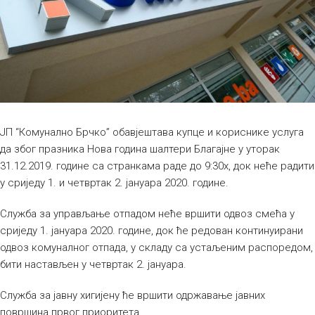
ЈП “Комунално Брчко” обавјештава купце и кориснике услуга
да због празника Нова година шалтери Благајне у уторак
31.12.2019. године са странкама раде до 9:30х, док неће радити
у сриједу 1. и четвртак 2. јануара 2020. године.
Служба за управљање отпадом неће вршити одвоз смећа у
сриједу 1. јануара 2020. године, док ће редован континуирани
одвоз комуналног отпада, у складу са устаљеним распоредом,
бити настављен у четвртак 2. јануара.
Служба за јавну хигијену ће вршити одржавање јавних
површина првог приоритета.