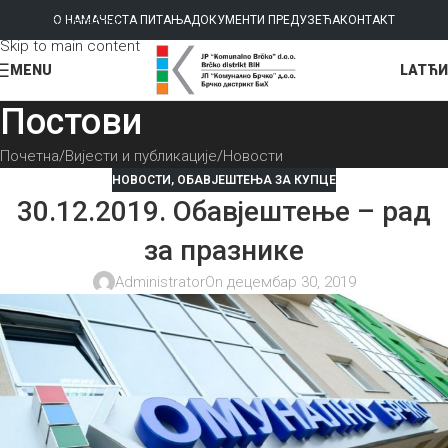
Skip to navigation
О НАМА
ЧЕСТА ПИТАЊА
ДОКУМЕНТИ ПРЕДУЗЕЋА
КОНТАКТ
Skip to main content
LAT
ЋИ
MENU
Постови
Почетна
Вијести и публикације
Новости
НОВОСТИ
,
ОБАВЈЕШТЕЊА ЗА КУПЦЕ
30.12.2019. Обавјештење – рад
за празнике
Administrator
On децембар 30, 2019