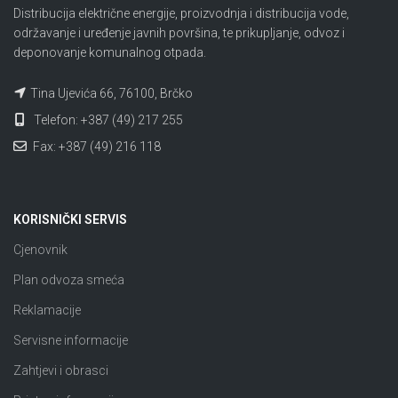
Distribucija električne energije, proizvodnja i distribucija vode,
održavanje i uređenje javnih površina, te prikupljanje, odvoz i
deponovanje komunalnog otpada.
Tina Ujevića 66, 76100, Brčko
Telefon: +387 (49) 217 255
Fax: +387 (49) 216 118
KORISNIČKI SERVIS
Cjenovnik
Plan odvoza smeća
Reklamacije
Servisne informacije
Zahtjevi i obrasci