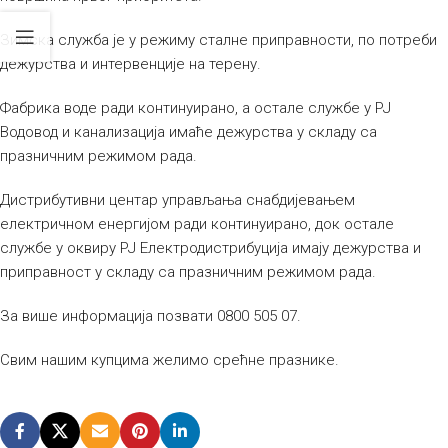
Зимска служба је у режиму сталне приправности, по потреби
дежурства и интервенције на терену.
Фабрика воде ради континуирано, а остале службе у РЈ
Водовод и канализација имаће дежурства у складу са
празничним режимом рада.
Дистрибутивни центар управљања снабдијевањем
електричном енергијом ради континуирано, док остале
службе у оквиру РЈ Електродистрибуција имају дежурства и
приправност у складу са празничним режимом рада.
За више информација позвати 0800 505 07.
Свим нашим купцима желимо срећне празнике.