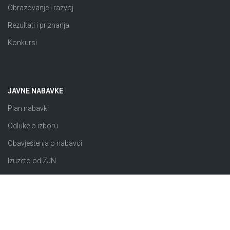
Obrazovanje i razvoj
Rezultati i priznanja
Konkursi
JAVNE NABAVKE
Plan nabavki
Odluke o izboru
Obavještenja o nabavci
Izuzeto od ZJN
Sklopljeni ugovori
Razno