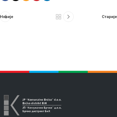
Новије
Старије