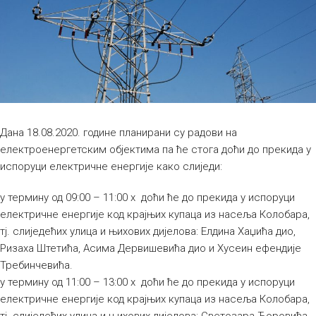
Дана 18.08.2020. године планирани су радови на
електроенергетским објектима па ће стога доћи до прекида у
испоруци електричне енергије како слиједи:
у термину од 09:00 – 11:00 х доћи ће до прекида у испоруци
електричне енергије код крајњих купаца из насеља Колобара,
тј. слиједећих улица и њихових дијелова: Елдина Хаџића дио,
Ризаха Штетића, Асима Дервишевића дио и Хусеин ефендије
Требинчевића.
у термину од 11:00 – 13:00 х доћи ће до прекида у испоруци
електричне енергије код крајњих купаца из насеља Колобара,
тј. слиједећих улица и њихових дијелова: Светозара Ћоровића,