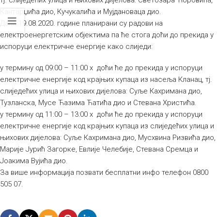
Кантарџића дио, Кучукалића и Мујдановаца дио.
Дана 19.08.2020. године планирани су радови на
електроенергетским објектима па ће стога доћи до прекида у
испоруци електричне енергије како слиједи:
у термину од 09:00 – 11:00 х доћи ће до прекида у испоруци
електричне енергије код крајњих купаца из насеља Кланац, тј.
слиједећих улица и њихових дијелова: Суље Кахримана дио,
Тузланска, Мусе Ћазима Ћатића дио и Стевана Христића.
у термину од 11:00 – 13:00 х доћи ће до прекида у испоруци
електричне енергије код крајњих купаца из слиједећих улица и
њихових дијелова: Суље Кахримана дио, Мусхвина Ризвића дио,
Марије Јурић Загорке, Евлије Челебије, Стевана Сремца и
Јоакима Вујића дио.
За више информација позвати бесплатни инфо телефон 0800
505 07.