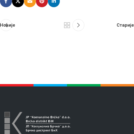
Новије
Старије