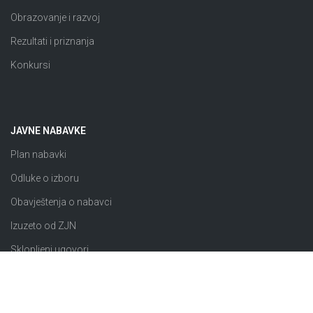
Obrazovanje i razvoj
Rezultati i priznanja
Konkursi
JAVNE NABAVKE
Plan nabavki
Odluke o izboru
Obavještenja o nabavci
Izuzeto od ZJN
Sklopljeni ugovori
Razno