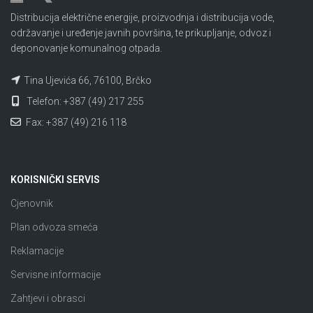
Distribucija električne energije, proizvodnja i distribucija vode,
održavanje i uređenje javnih površina, te prikupljanje, odvoz i
deponovanje komunalnog otpada.
Tina Ujevića 66, 76100, Brčko
Telefon: +387 (49) 217 255
Fax: +387 (49) 216 118
KORISNIČKI SERVIS
Cjenovnik
Plan odvoza smeća
Reklamacije
Servisne informacije
Zahtjevi i obrasci