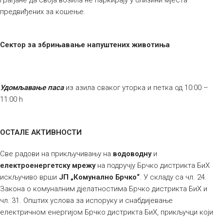
грађане да своја возила не паркирају у близини мјеста
предвиђених за кошење.
Сектор за збрињавање напуштених животиња
Удомљавање паса
из азила сваког уторка и петка од 10:00 –
11:00 h
ОСТАЛЕ АКТИВНОСТИ
Све радови на прикључивању на
водоводну
и
електроенергетску мрежу
на подручју Брчко дистрикта БиХ
искључиво врши
ЈП „Комунално Брчко“
. У складу са чл. 24.
Закона о комуналним дјелатностима Брчко дистрикта БиХ и
чл. 31. Општих услова за испоруку и снабдијевање
електричном енергијом Брчко дистрикта БиХ, прикључци који