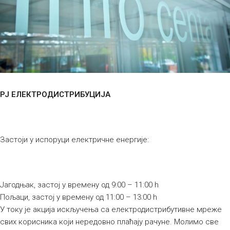
РЈ ЕЛЕКТРОДИСТРИБУЦИЈА
Застоји у испоруци електричне енергије:
Јагодњак, застој у времену од 9:00 – 11:00 h
Пољаци, застој у времену од 11:00 – 13:00 h
У току је акција искључења са електродистрибутивне мреже
свих корисника који нередовно плаћају рачуне. Молимо све