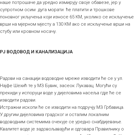
наше потрошаче да уредно измирују своје обавезе, јер у
супротном осим дуга морати ће платити и трошкове
поновног укључења који износе 65 КМ, уколико се искључење
врши на мјерном мјесту а 130 КМ ако се искључење врши на
стубу или кровном носачу.
РЈ ВОДОВОД И КАНАЛИЗАЦИЈА
Радови на санацији водоводне мреже изводити ће се у ул.
Најфе Шехић те у МЗ Бувик, засеок Лукавац. Могући су
прекиди у испоруци воде у дијеловима насеља гдје ће се
изводити радови.
Истражни ископи ће се изводити на подручју МЗ Грбавица.
У другим дијеловима градског и осталим локалним
водоводним системима очекује се уредно снабдијевање.
Квалитет воде је задовољавајући и одговара Правилнику о