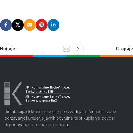
Новије
Старије
Distribucija električne energije, proizvodnja i distribucija vode,
održavanje i uređenje javnih površina, te prikupljanje, odvoz i
deponovanje komunalnog otpada.