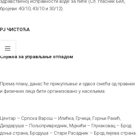
здравственој исправности воде за пиће (Сл. гласник БиХ,
бројеви: 40/10, 43/10 и 30/12).
РЈ ЧИСТОЋА
Служба за управљање отпадом
Према плану, данас ће прикупљање и одвоз смећа од правних
и физичких лица бити организовано у насељима:
Центар – Српска Варош – Илићка, Грчица, Горњи Рахић,
Диздаруша – Пољопривредник, Мујкићи – Глухаковац – Брод
доња страна, Бродуша – Стари Расадник – Брод лијева страна.