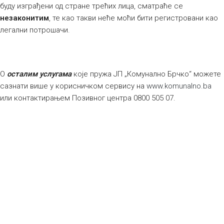
буду изграђени од стране трећих лица, сматраће се
незаконитим
, те као такви неће моћи бити регистровани као
легални потрошачи.
О
осталим услугама
које пружа ЈП „Комунално Брчко“ можете
сазнати више у корисничком сервису на
www.komunalno.ba
или контактирањем Позивног центра 0800 505 07.