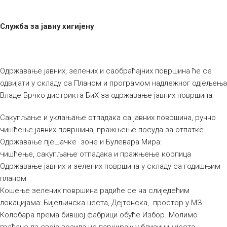
Служба за јавну хигијену
Одржавање јавних, зелених и саобраћајних површина ће се
одвијати у складу са Планом и програмом надлежног одјељења
Владе Брчко дистрикта БиХ за одржавање јавних површина:
Сакупљање и уклањање отпадака са јавних површина, ручно
чишћење јавних површина, пражњење посуда за отпатке.
Одржавање пјешачке зоне и Булевара Мира:
чишћење, сакупљање отпадака и пражњење корпица
Одржавање јавних и зелених површина у складу са годишњим
планом
Кошење зелених површина радиће се на слиједећим
локацијама: Бијељинска цеста, Дејтонска, простор у МЗ
Колобара према бившој фабрици обуће Избор. Молимо