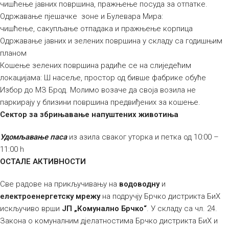
чишћење јавних површина, пражњење посуда за отпатке.
Одржавање пјешачке зоне и Булевара Мира:
чишћење, сакупљање отпадака и пражњење корпица
Одржавање јавних и зелених површина у складу са годишњим
планом
Кошење зелених површина радиће се на слиједећим
локацијама: Ш насеље, простор од бивше фабрике обуће
Избор до МЗ Брод. Молимо возаче да своја возила не
паркирају у близини површина предвиђених за кошење.
Сектор за збрињавање напуштених животиња
Удомљавање паса
из азила сваког уторка и петка од 10:00 –
11:00 h
ОСТАЛЕ АКТИВНОСТИ
Све радове на прикључивању на
водоводну
и
електроенергетску мрежу
на подручју Брчко дистрикта БиХ
искључиво врши
ЈП „Комунално Брчко“
. У складу са чл. 24.
Закона о комуналним дјелатностима Брчко дистрикта БиХ и