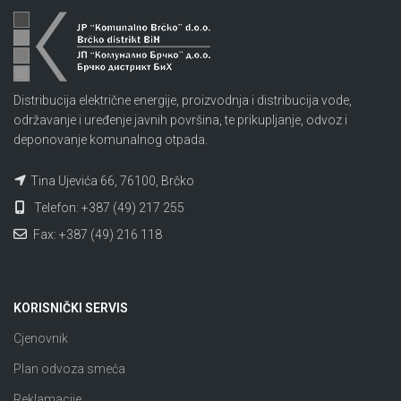
Distribucija električne energije, proizvodnja i distribucija vode,
održavanje i uređenje javnih površina, te prikupljanje, odvoz i
deponovanje komunalnog otpada.
Tina Ujevića 66, 76100, Brčko
Telefon: +387 (49) 217 255
Fax: +387 (49) 216 118
KORISNIČKI SERVIS
Cjenovnik
Plan odvoza smeća
Reklamacije