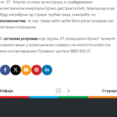
чл. 31. Општих услова за испоруку и снабдијевање
електричном енергијом Брчко дистрикта БиХ, прикључци који
буду изграђени од стране трећих лица, сматраће се
незаконитим
, те као такви неће моћи бити регистровани као
легални потрошачи.
О
осталим услугама
које пружа ЈП „Комунално Брчко“ можете
сазнати више у корисничком сервису на
www.komunalno.ba
или контактирањем Позивног центра 0800 505 07.
Новије
Старије