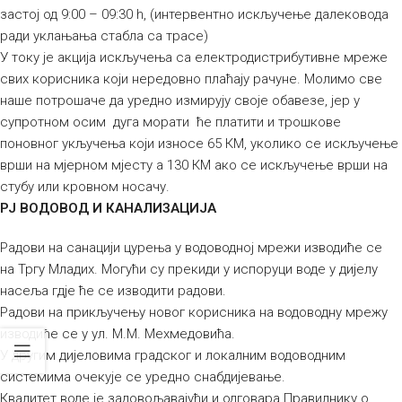
застој од 9:00 – 09:30 h, (интервентно искључење далековода
ради уклањања стабла са трасе)
У току је акција искључења са електродистрибутивне мреже
свих корисника који нередовно плаћају рачуне. Молимо све
наше потрошаче да уредно измирују своје обавезе, јер у
супротном осим дуга морати ће платити и трошкове
поновног укључења који износе 65 КМ, уколико се искључење
врши на мјерном мјесту а 130 КМ ако се искључење врши на
стубу или кровном носачу.
РЈ ВОДОВОД И КАНАЛИЗАЦИЈА
Радови на санацији цурења у водоводној мрежи изводиће се
на Тргу Младих. Могући су прекиди у испоруци воде у дијелу
насеља гдје ће се изводити радови.
Радови на прикључењу новог корисника на водоводну мрежу
изводиће се у ул. М.М. Мехмедовића.
У другим дијеловима градског и локалним водоводним
системима очекује се уредно снабдијевање.
Квалитет воде је задовољавајући и одговара Правилнику о