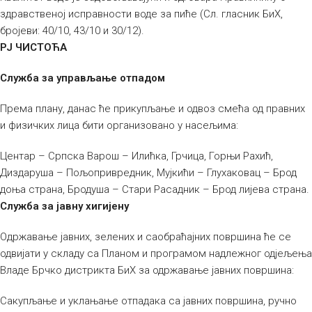
здравственој исправности воде за пиће (Сл. гласник БиХ,
бројеви: 40/10, 43/10 и 30/12).
РЈ ЧИСТОЋА
Служба за управљање отпадом
Према плану, данас ће прикупљање и одвоз смећа од правних
и физичких лица бити организовано у насељима:
Центар – Српска Варош – Илићка, Грчица, Горњи Рахић,
Диздаруша – Пољопривредник, Мујкићи – Глухаковац – Брод
доња страна, Бродуша – Стари Расадник – Брод лијева страна.
Служба за јавну хигијену
Одржавање јавних, зелених и саобраћајних површина ће се
одвијати у складу са Планом и програмом надлежног одјељења
Владе Брчко дистрикта БиХ за одржавање јавних површина:
Сакупљање и уклањање отпадака са јавних површина, ручно