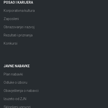
POSAO I KARIJERA
Korporativna kultura
Zaposleni
Obrazovanje i razvoj
Rezultati i priznanja
Konkursi
JAVNE NABAVKE
Plan nabavki
Odluke o izboru
Obavještenja o nabavci
Izuzeto od ZJN
Sklopljeni ugovori