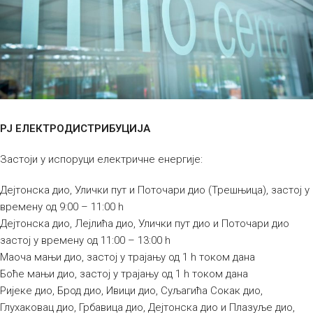
РЈ ЕЛЕКТРОДИСТРИБУЦИЈА
Застоји у испоруци електричне енергије:
Дејтонска дио, Улички пут и Поточари дио (Трешњица), застој у
времену од 9:00 – 11:00 h
Дејтонска дио, Лејлића дио, Улички пут дио и Поточари дио
застој у времену од 11:00 – 13:00 h
Маоча мањи дио, застој у трајању од 1 h током дана
Боће мањи дио, застој у трајању од 1 h током дана
Ријеке дио, Брод дио, Ивици дио, Суљагића Сокак дио,
Глухаковац дио, Грбавица дио, Дејтонска дио и Плазуље дио,