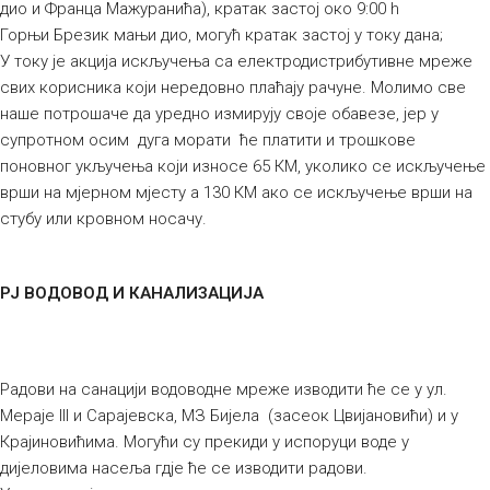
дио и Франца Мажуранића), кратак застој око 9:00 h
Горњи Брезик мањи дио, могућ кратак застој у току дана;
У току је акција искључења са електродистрибутивне мреже
свих корисника који нередовно плаћају рачуне. Молимо све
наше потрошаче да уредно измирују своје обавезе, јер у
супротном осим дуга морати ће платити и трошкове
поновног укључења који износе 65 КМ, уколико се искључење
врши на мјерном мјесту а 130 КМ ако се искључење врши на
стубу или кровном носачу.
РЈ ВОДОВОД И КАНАЛИЗАЦИЈА
Радови на санацији водоводне мреже изводити ће се у ул.
Мераје III и Сарајевска, МЗ Бијела (засеок Цвијановићи) и у
Крајиновићима. Могући су прекиди у испоруци воде у
дијеловима насеља гдје ће се изводити радови.