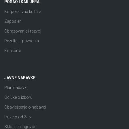
POSAO I KARIJERA
Korporativna kultura
Zaposleni
Obrazovanje i razvoj
Rezultati i priznanja
Konkursi
JAVNE NABAVKE
Plan nabavki
Odluke o izboru
Obavještenja o nabavci
Izuzeto od ZJN
Sklopljeni ugovori