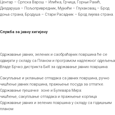
Центар – Српска Варош – Илићка, Грчица, Горњи Рахић,
Диздаруша – Пољопривредник, Мујкићи – Глухаковац – Брод
доња страна, Бродуша – Стари Расадник – Брод лијева страна.
Служба за јавну хигијену
Одржавање јавних, зелених и саобраћајних површина ће се
одвијати у складу са Планом и програмом надлежног одјељења
Владе Брчко дистрикта БиХ за одржавање јавних површина:
Сакупљање и уклањање отпадака са јавних површина, ручно
чишћење јавних површина, пражњење посуда за отпатке.
Одржавање пјешачке зоне и Булевара Мира:
чишћење, сакупљање отпадака и пражњење корпица
Одржавање јавних и зелених површина у складу са годишњим
планом