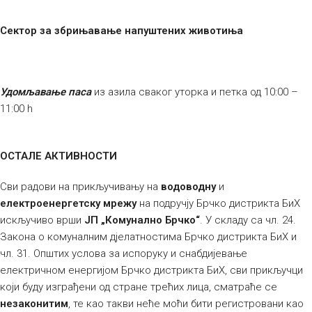
Сектор за збрињавање напуштених животиња
Удомљавање паса
из азила сваког уторка и петка од 10:00 –
11:00 h
ОСТАЛЕ АКТИВНОСТИ
Сви радови на прикључивању на
водоводну
и
електроенергетску мрежу
на подручју Брчко дистрикта БиХ
искључиво врши
ЈП „Комунално Брчко“
. У складу са чл. 24.
Закона о комуналним дјелатностима Брчко дистрикта БиХ и
чл. 31. Општих услова за испоруку и снабдијевање
електричном енергијом Брчко дистрикта БиХ, сви прикључци
који буду изграђени од стране трећих лица, сматраће се
незаконитим
, те као такви неће моћи бити регистровани као