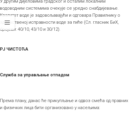
У другим дијеловима градског и осталим локалним
водоводним системима очекује се уредно снабдијевање.
Квалитет воде је задовољавајући и одговара Правилнику о
здравственој исправности воде за пиће (Сл. гласник БиХ,
бројеви: 40/10, 43/10 и 30/12).
РЈ ЧИСТОЋА
Служба за управљање отпадом
Према плану, данас ће прикупљање и одвоз смећа од правних
и физичких лица бити организовано у насељима: