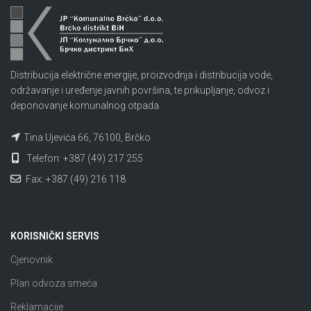
Distribucija električne energije, proizvodnja i distribucija vode,
održavanje i uređenje javnih površina, te prikupljanje, odvoz i
deponovanje komunalnog otpada.
Tina Ujevića 66, 76100, Brčko
Telefon: +387 (49) 217 255
Fax: +387 (49) 216 118
KORISNIČKI SERVIS
Cjenovnik
Plan odvoza smeća
Reklamacije