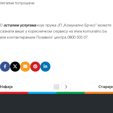
легални потрошачи.
О
осталим услугама
које пружа ЈП „Комунално Брчко“ можете
сазнати више у корисничком сервису на
www.komunalno.ba
или контактирањем Позивног центра 0800 505 07.
Новије
Старије