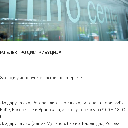
РЈ ЕЛЕКТРОДИСТРИБУЦИЈА
Застоји у испоруци електричне енергије:
Диздаруша дио, Рогозан дио, Бареш дио, Беговача, Горичкићи,
Боће, Бодериште и Врановача, застој у периоду од 9:00 – 13:00
h
Диздаруша дио (Заима Мушановића дио, Бареш дио, Рогозан