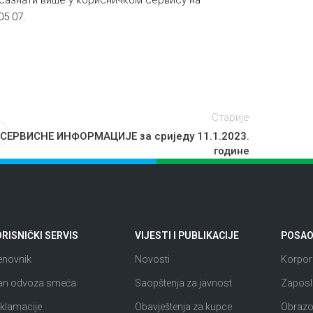
сазнати више у корисничком сервису на
05 07.
Старије
СЕРВИСНЕ ИНФОРМАЦИЈЕ за сриједу 11.1.2023.
године
RISNIČKI SERVIS
VIJESTI I PUBLIKACIJE
POSAO 
enovnik
Novosti
Korpora
an odvoza smeća
Saopštenja za javnost
Zaposl
klamacije
Obavještenja za kupce
Obrazov