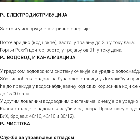
РЈ ЕЛЕКТРОДИСТРИБУЦИЈА
Застоји у испоруци електричне енергије:
Поточари дио (код цркве), застој у трајању до 3 h у току дана;
Горњи Рахић центар, застој у трајању од 3 h у току дана;
РЈ ВОДОВОД И КАНАЛИЗАЦИЈА
У градском водоводном систему очекује се уредно водоснабд
Због извођења радова на бунарској станици у Домажићу и прип
ће до прекида у водоснабдијевању код свих корисника који се с
до 15:00 сати.
У другим локалним водоводним системима очекује се уредно 
Квалитет воде је задовољавајући и одговара Правилнику о здра
БиХ, бројеви: 40/10, 43/10 и 30/12).
РЈ ЧИСТОЋА
Служба за управљање отпадом