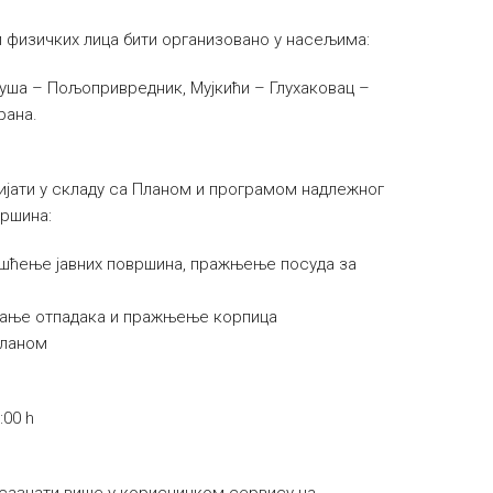
и физичких лица бити организовано у насељима:
руша – Пољопривредник, Мујкићи – Глухаковац –
рана.
ијати у складу са Планом и програмом надлежног
вршина:
ишћење јавних површина, пражњење посуда за
љање отпадака и пражњење корпица
планом
:00 h