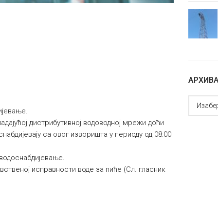
АРХИВ
ијевање.
адајућој дистрибутивној водоводној мрежи доћи
набдијевају са овог изворишта у периоду од 08:00
водоснабдијевање.
вственој исправности воде за пиће (Сл. гласник