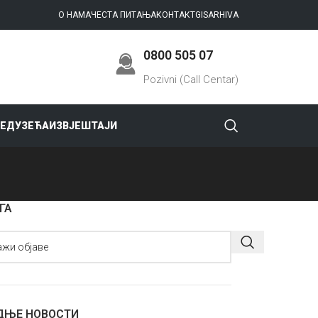
О НАМА
ЧЕСТА ПИТАЊА
КОНТАКТ
GIS
ARHIVA
0800 505 07
Pozivni (Call Centar)
РЕДУЗЕЋА
ИЗВЈЕШТАЈИ
ГА
ДЊЕ НОВОСТИ