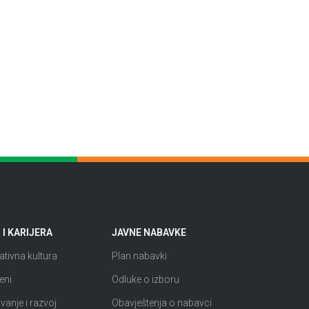
I KARIJERA
JAVNE NABAVKE
tivna kultura
Plan nabavki
eni
Odluke o izboru
anje i razvoj
Obavještenja o nabavci