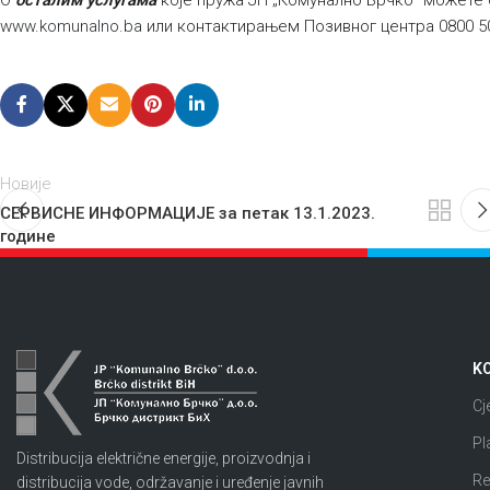
О
осталим услугама
које пружа ЈП „Комунално Брчко“ можете 
www.komunalno.ba
или контактирањем Позивног центра 0800 5
Новије
СЕРВИСНЕ ИНФОРМАЦИЈЕ за петак 13.1.2023.
године
KO
Cj
Pl
Distribucija električne energije, proizvodnja i
Re
distribucija vode, održavanje i uređenje javnih