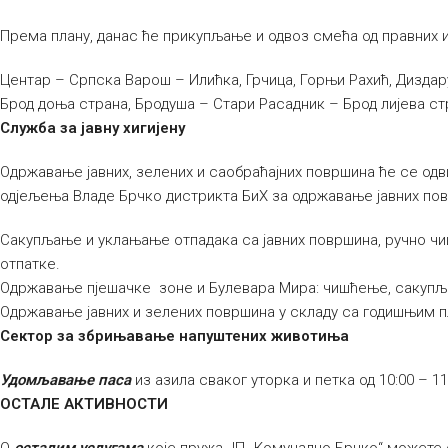
Према плану, данас ће прикупљање и одвоз смећа од правних 
Центар – Српска Варош – Илићка, Грчица, Горњи Рахић, Дизда
Брод доња страна, Бродуша – Стари Расадник – Брод лијева ст
Служба за јавну хигијену
Одржавање јавних, зелених и саобраћајних површина ће се одв
одјељења Владе Брчко дистрикта БиХ за одржавање јавних по
Сакупљање и уклањање отпадака са јавних површина, ручно ч
отпатке.
Одржавање пјешачке зоне и Булевара Мира: чишћење, сакуп
Одржавање јавних и зелених површина у складу са годишњим 
Сектор за збрињавање напуштених животиња
Удомљавање паса
из азила сваког уторка и петка од 10:00 – 11
ОСТАЛЕ АКТИВНОСТИ