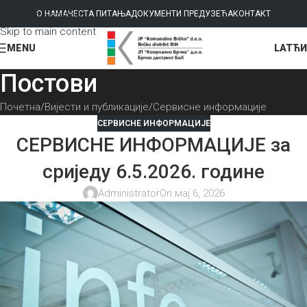
Skip to navigation
О НАМА
ЧЕСТА ПИТАЊА
ДОКУМЕНТИ ПРЕДУЗЕЋА
КОНТАКТ
Skip to main content
LAT
ЋИ
MENU
Постови
Почетна
Вијести и публикације
Сервисне информације
СЕРВИСНЕ ИНФОРМАЦИЈЕ
СЕРВИСНЕ ИНФОРМАЦИЈЕ за
сриједу 6.5.2026. године
Administrator
On мај 6, 2026