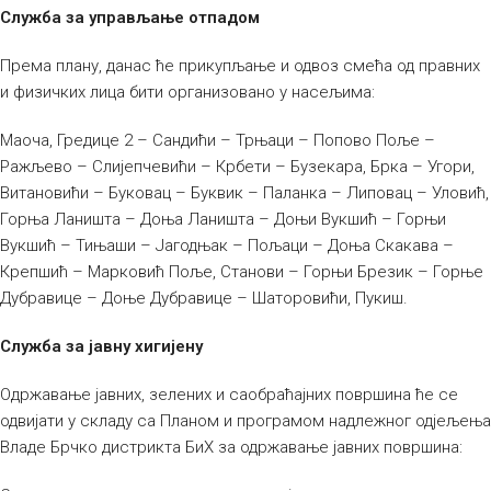
Служба за управљање отпадом
Према плану, данас ће прикупљање и одвоз смећа од правних
и физичких лица бити организовано у насељима:
Маоча, Гредице 2 – Сандићи – Трњаци – Попово Поље –
Ражљево – Слијепчевићи – Крбети – Бузекара, Брка – Угори,
Витановићи – Буковац – Буквик – Паланка – Липовац – Уловић,
Горња Ланишта – Доња Ланишта – Доњи Вукшић – Горњи
Вукшић – Тињаши – Јагодњак – Пољаци – Доња Скакава –
Крепшић – Марковић Поље, Станови – Горњи Брезик – Горње
Дубравице – Доње Дубравице – Шаторовићи, Пукиш.
Служба за јавну хигијену
Одржавање јавних, зелених и саобраћајних површина ће се
одвијати у складу са Планом и програмом надлежног одјељења
Владе Брчко дистрикта БиХ за одржавање јавних површина: