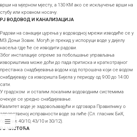
врши на мјерном мјесту, а 130 КМ ако се искључење врши на
стубу или кровном носачу.
РЈ ВОДОВОД И КАНАЛИЗАЦИЈА
Радови на санацији цурења у водоводној мрежи изводиће се у
МЗ Доњи Зовик. Могућ је прекид у испоруци воде у дијелу
насеља гдје ће се изводити радови.
Због инсталације опреме за побољшање управљања
извориштима може доћи до пада притиска и краткотрајног
престанка снадбијевања водом код потрошача који се водом
снабдијевају са изворишта Бијела у периоду од 9:00 до 14:00
сати.
У градском и осталим локалним водоводним системима
очекује се уредно снабдијевање.
Квалитет воде је задовољавајући и одговара Правилнику о
здравственој исправности воде за пиће (Сл. гласник БиХ,
бројеви: 40/10, 43/10 и 30/12).
РЈ ЧИСТОЋА