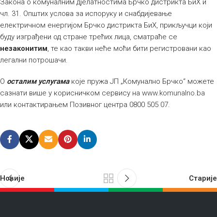
Закона о комуналним дјелатностима Брчко дистрикта БиХ и
чл. 31. Општих услова за испоруку и снабдијевање
електричном енергијом Брчко дистрикта БиХ, прикључци који
буду изграђени од стране трећих лица, сматраће се
незаконитим
, те као такви неће моћи бити регистровани као
легални потрошачи.
О
осталим услугама
које пружа ЈП „Комунално Брчко“ можете
сазнати више у корисничком сервису на
www.komunalno.ba
или контактирањем Позивног центра 0800 505 07.
Новије
Старије