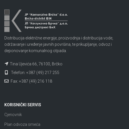
Distribucija električne energije, proizvodnja i distribucija vode,
održavanje i uređenje javnih površina, te prikupljanje, odvoz i
deponovanje komunalnog otpada.
Tina Ujevića 66, 76100, Brčko
Telefon: +387 (49) 217 255
Fax: +387 (49) 216 118
KORISNIČKI SERVIS
Cjenovnik
Plan odvoza smeća