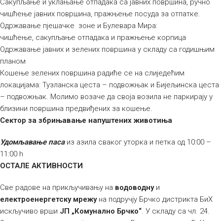
Сакупљање и уклањање отпадака са јавних површина, ручно
чишћење јавних површина, пражњење посуда за отпатке.
Одржавање пјешачке зоне и Булевара Мира:
чишћење, сакупљање отпадака и пражњење корпица
Одржавање јавних и зелених површина у складу са годишњим
планом
Кошење зелених површина радиће се на слиједећим
локацијама: Тузланска цеста – подвожњак и Бијељинска цеста
– подвожњак. Молимо возаче да своја возила не паркирају у
близини површина предвиђених за кошење.
Сектор за збрињавање напуштених животиња
Удомљавање паса
из азила сваког уторка и петка од 10:00 –
11:00 h
ОСТАЛЕ АКТИВНОСТИ
Све радове на прикључивању на
водоводну
и
електроенергетску мрежу
на подручју Брчко дистрикта БиХ
искључиво врши
ЈП „Комунално Брчко“
. У складу са чл. 24.