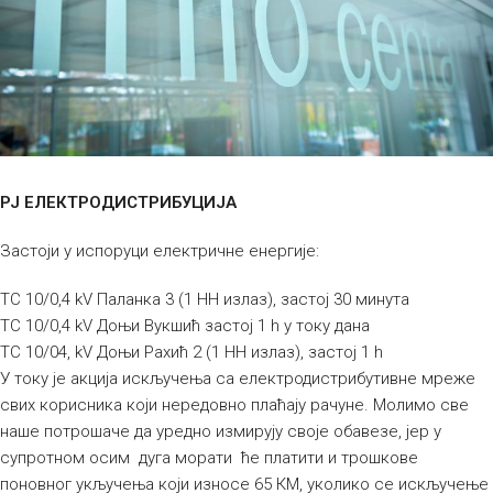
РЈ ЕЛЕКТРОДИСТРИБУЦИЈА
Застоји у испоруци електричне енергије:
ТС 10/0,4 kV Паланка 3 (1 НН излаз), застој 30 минута
ТС 10/0,4 kV Доњи Вукшић застој 1 h у току дана
ТС 10/04, kV Доњи Рахић 2 (1 НН излаз), застој 1 h
У току је акција искључења са електродистрибутивне мреже
свих корисника који нередовно плаћају рачуне. Молимо све
наше потрошаче да уредно измирују своје обавезе, јер у
супротном осим дуга морати ће платити и трошкове
поновног укључења који износе 65 КМ, уколико се искључење