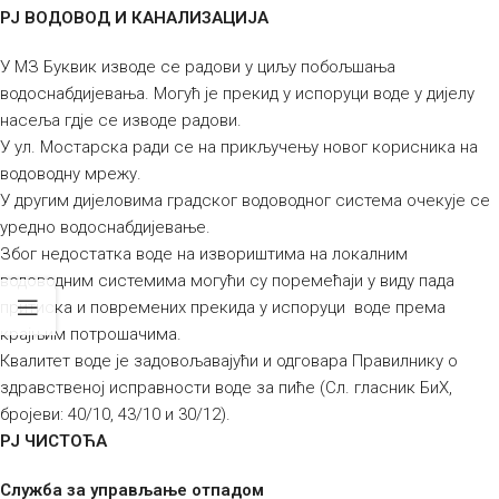
РЈ ВОДОВОД И КАНАЛИЗАЦИЈА
У МЗ Буквик изводе се радови у циљу побољшања
водоснабдијевања. Могућ је прекид у испоруци воде у дијелу
насеља гдје се изводе радови.
У ул. Мостарска ради се на прикључењу новог корисника на
водоводну мрежу.
У другим дијеловима градског водоводног система очекује се
уредно водоснабдијевање.
Због недостатка воде на извориштима на локалним
водоводним системима могући су поремећаји у виду пада
притиска и повремених прекида у испоруци воде према
крајњим потрошачима.
Квалитет воде је задовољавајући и одговара Правилнику о
здравственој исправности воде за пиће (Сл. гласник БиХ,
бројеви: 40/10, 43/10 и 30/12).
РЈ ЧИСТОЋА
Служба за управљање отпадом