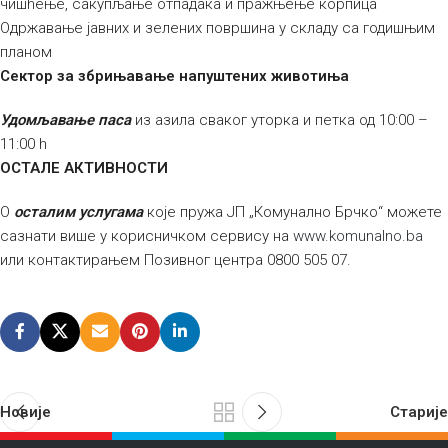
чишћење, сакупљање отпадака и пражњење корпица
Одржавање јавних и зелених површина у складу са годишњим
планом
Сектор за збрињавање напуштених животиња
Удомљавање паса
из азила сваког уторка и петка од 10:00 –
11:00 h
ОСТАЛЕ АКТИВНОСТИ
О
осталим услугама
које пружа ЈП „Комунално Брчко“ можете
сазнати више у корисничком сервису на
www.komunalno.ba
или контактирањем Позивног центра 0800 505 07.
Новије
Старије