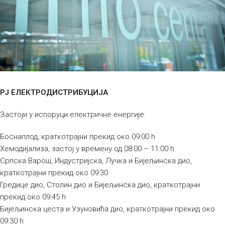
РЈ ЕЛЕКТРОДИСТРИБУЦИЈА
Застоји у испоруци електричне енергије:
Боснаплод, краткотрајни прекид око 09:00 h
Хемодијализа, застој у времену од 08:00 – 11:00 h
Српска Варош, Индустријска, Лучка и Бијељинска дио,
краткотрајни прекид око 09:30
Гредице дио, Столин дио и Бијељинска дио, краткотрајни
прекид око 09:45 h
Бијељинска цеста и Узуновића дио, краткотрајни прекид око
09:30 h