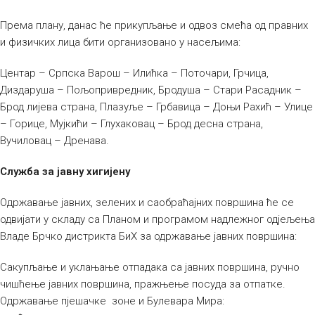
Према плану, данас ће прикупљање и одвоз смећа од правних
и физичких лица бити организовано у насељима:
Центар – Српска Варош – Илићка – Поточари, Грчица,
Диздаруша – Пољопривредник, Бродуша – Стари Расадник –
Брод лијева страна, Плазуље – Грбавица – Доњи Рахић – Улице
– Горице, Мујкићи – Глухаковац – Брод десна страна,
Вучиловац – Дренава.
Служба за јавну хигијену
Одржавање јавних, зелених и саобраћајних површина ће се
одвијати у складу са Планом и програмом надлежног одјељења
Владе Брчко дистрикта БиХ за одржавање јавних површина:
Сакупљање и уклањање отпадака са јавних површина, ручно
чишћење јавних површина, пражњење посуда за отпатке.
Одржавање пјешачке зоне и Булевара Мира: