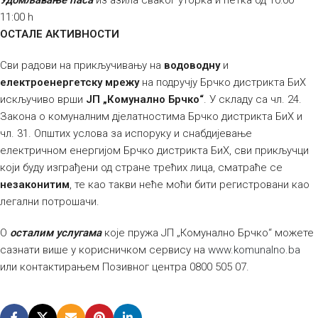
Удомљавање паса
из азила сваког уторка и петка од 10:00 –
11:00 h
ОСТАЛЕ АКТИВНОСТИ
Сви радови на прикључивању на
водоводну
и
електроенергетску мрежу
на подручју Брчко дистрикта БиХ
искључиво врши
ЈП „Комунално Брчко“
. У складу са чл. 24.
Закона о комуналним дјелатностима Брчко дистрикта БиХ и
чл. 31. Општих услова за испоруку и снабдијевање
електричном енергијом Брчко дистрикта БиХ, сви прикључци
који буду изграђени од стране трећих лица, сматраће се
незаконитим
, те као такви неће моћи бити регистровани као
легални потрошачи.
О
осталим услугама
које пружа ЈП „Комунално Брчко“ можете
сазнати више у корисничком сервису на
www.komunalno.ba
или контактирањем Позивног центра 0800 505 07.