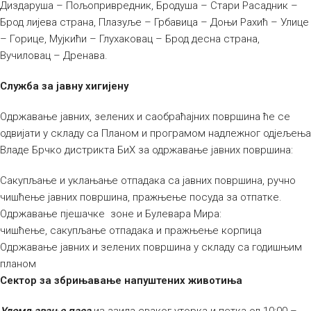
Диздаруша – Пољопривредник, Бродуша – Стари Расадник –
Брод лијева страна, Плазуље – Грбавица – Доњи Рахић – Улице
– Горице, Мујкићи – Глухаковац – Брод десна страна,
Вучиловац – Дренава.
Служба за јавну хигијену
Одржавање јавних, зелених и саобраћајних површина ће се
одвијати у складу са Планом и програмом надлежног одјељења
Владе Брчко дистрикта БиХ за одржавање јавних површина:
Сакупљање и уклањање отпадака са јавних површина, ручно
чишћење јавних површина, пражњење посуда за отпатке.
Одржавање пјешачке зоне и Булевара Мира:
чишћење, сакупљање отпадака и пражњење корпица
Одржавање јавних и зелених површина у складу са годишњим
планом
Сектор за збрињавање напуштених животиња