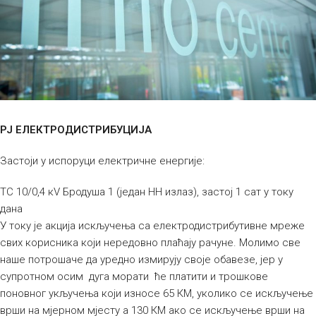
РЈ ЕЛЕКТРОДИСТРИБУЦИЈА
Застоји у испоруци електричне енергије:
ТС 10/0,4 кV Бродуша 1 (један НН излаз), застој 1 сат у току
дана
У току је акција искључења са електродистрибутивне мреже
свих корисника који нередовно плаћају рачуне. Молимо све
наше потрошаче да уредно измирују своје обавезе, јер у
супротном осим дуга морати ће платити и трошкове
поновног укључења који износе 65 КМ, уколико се искључење
врши на мјерном мјесту а 130 КМ ако се искључење врши на