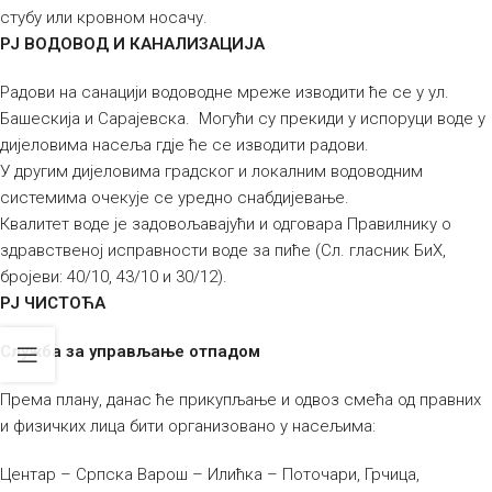
стубу или кровном носачу.
РЈ ВОДОВОД И КАНАЛИЗАЦИЈА
Радови на санацији водоводне мреже изводити ће се у ул.
Башескија и Сарајевска. Могући су прекиди у испоруци воде у
дијеловима насеља гдје ће се изводити радови.
У другим дијеловима градског и локалним водоводним
системима очекује се уредно снабдијевање.
Квалитет воде је задовољавајући и одговара Правилнику о
здравственој исправности воде за пиће (Сл. гласник БиХ,
бројеви: 40/10, 43/10 и 30/12).
РЈ ЧИСТОЋА
Служба за управљање отпадом
Према плану, данас ће прикупљање и одвоз смећа од правних
и физичких лица бити организовано у насељима:
Центар – Српска Варош – Илићка – Поточари, Грчица,