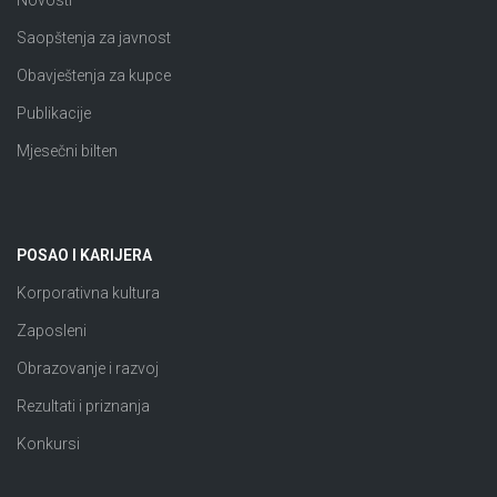
Novosti
Saopštenja za javnost
Obavještenja za kupce
Publikacije
Mjesečni bilten
POSAO I KARIJERA
Korporativna kultura
Zaposleni
Obrazovanje i razvoj
Rezultati i priznanja
Konkursi