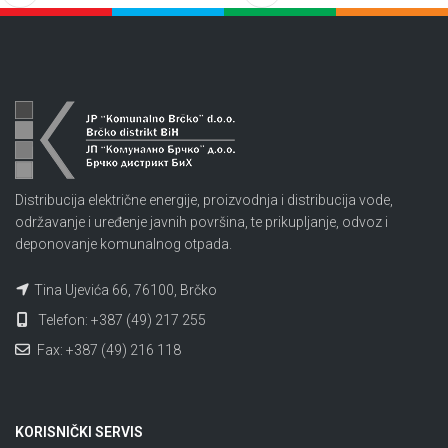
Distribucija električne energije, proizvodnja i distribucija vode,
održavanje i uređenje javnih površina, te prikupljanje, odvoz i
deponovanje komunalnog otpada.
Tina Ujevića 66, 76100, Brčko
Telefon: +387 (49) 217 255
Fax: +387 (49) 216 118
KORISNIČKI SERVIS