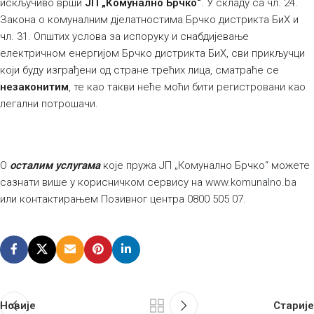
искључиво врши
ЈП „Комунално Брчко“
. У складу са чл. 24.
Закона о комуналним дјелатностима Брчко дистрикта БиХ и
чл. 31. Општих услова за испоруку и снабдијевање
електричном енергијом Брчко дистрикта БиХ, сви прикључци
који буду изграђени од стране трећих лица, сматраће се
незаконитим
, те као такви неће моћи бити регистровани као
легални потрошачи.
О
осталим услугама
које пружа ЈП „Комунално Брчко“ можете
сазнати више у корисничком сервису на
www.komunalno.ba
или контактирањем Позивног центра 0800 505 07.
Новије
Старије