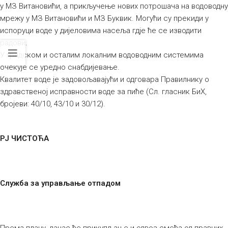
у МЗ Витановићи, а прикључење нових потрошача на водоводну
мрежу у МЗ Витановићи и МЗ Буквик. Могући су прекиди у
испоруци воде у дијеловима насеља гдје ће се изводити
радови.
У градском и осталим локалним водоводним системима
очекује се уредно снабдијевање.
Квалитет воде је задовољавајући и одговара Правилнику о
здравственој исправности воде за пиће (Сл. гласник БиХ,
бројеви: 40/10, 43/10 и 30/12).
РЈ ЧИСТОЋА
Служба за управљање отпадом