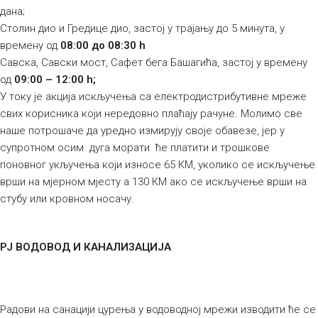
дана;
Столин дио и Гредице дио, застој у трајању до 5 минута, у
времену од
08:00 до 08:30 h
Савска, Савски мост, Сафет бега Башагића, застој у времену
од
09:00 – 12:00 h;
У току је акција искључења са електродистрибутивне мреже
свих корисника који нередовно плаћају рачуне. Молимо све
наше потрошаче да уредно измирују своје обавезе, јер у
супротном осим дуга морати ће платити и трошкове
поновног укључења који износе 65 КМ, уколико се искључење
врши на мјерном мјесту а 130 КМ ако се искључење врши на
стубу или кровном носачу.
РЈ ВОДОВОД И КАНАЛИЗАЦИЈА
Радови на санацији цурења у водоводној мрежи изводити ће се