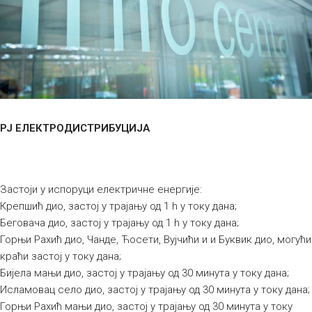
РЈ ЕЛЕКТРОДИСТРИБУЦИЈА
Застоји у испоруци електричне енергије:
Крепшић дио, застој у трајању од 1 h у току дана;
Беговача дио, застој у трајању од 1 h у току дана;
Горњи Рахић дио, Чанде, Ћосети, Вујчићи и и Буквик дио, могући
краћи застој у току дана;
Бијела мањи дио, застој у трајању од 30 минута у току дана;
Исламовац село дио, застој у трајању од 30 минута у току дана;
Горњи Рахић мањи дио, застој у трајању од 30 минута у току