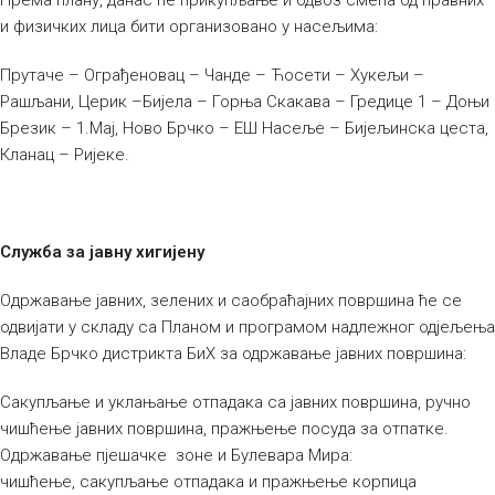
Према плану, данас ће прикупљање и одвоз смећа од правних
и физичких лица бити организовано у насељима:
Прутаче – Ограђеновац – Чанде – Ћосети – Хукељи –
Рашљани, Церик –Бијела – Горња Скакава – Гредице 1 – Доњи
Брезик – 1.Мај, Ново Брчко – ЕШ Насеље – Бијељинска цеста,
Кланац – Ријеке.
Служба за јавну хигијену
Одржавање јавних, зелених и саобраћајних површина ће се
одвијати у складу са Планом и програмом надлежног одјељења
Владе Брчко дистрикта БиХ за одржавање јавних површина:
Сакупљање и уклањање отпадака са јавних површина, ручно
чишћење јавних површина, пражњење посуда за отпатке.
Одржавање пјешачке зоне и Булевара Мира:
чишћење, сакупљање отпадака и пражњење корпица