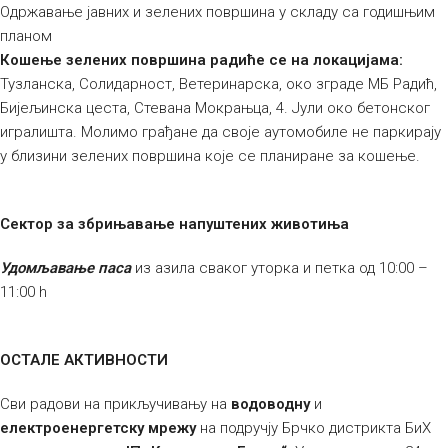
Одржавање јавних и зелених површина у складу са годишњим
планом
Кошење зелених површина радиће се на локацијама:
Тузланска, Солидарност, Ветеринарска, око зграде МБ Радић,
Бијељинска цеста, Стевана Мокрањца, 4. Јули око бетонског
игралишта. Молимо грађане да своје аутомобиле не паркирају
у близини зелених површина које се планиране за кошење.
Сектор за збрињавање напуштених животиња
Удомљавање паса
из азила сваког уторка и петка од 10:00 –
11:00 h
ОСТАЛЕ АКТИВНОСТИ
Сви радови на прикључивању на
водоводну
и
електроенергетску мрежу
на подручју Брчко дистрикта БиХ