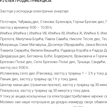
РЈ ЕЛЕКТРОДИСТРИБУЦИЈА
Застоји у испоруци електричне енергије:
Поточари, Чађавац дио, Станови, Бузекара, Горњи Брезик дио,
застој у времену 9:00 – 10:30 h;
Илићка (Илићка I, Илићка VIII, Илићка XII, Илићка XI, Илићка X, Ил
Прелога, Милутина Бојића, Павла Савића, Николе Тесле дио, Т
Мокрањца, Симе Матавуља, Доситеја Обрадовића, Јанка Весели
Ћамила Сијарића, Филипа Вишњића, Радивоја Кораћа и Радоја Дом
Диздаруша дио, Беговача, Боће, Бодериште, Врановача и Горички
Брезово Поље дио, Село Брезово Поље дио, Трњаци, Сандићи, С
застој око 9:00 h;
Исламовац село дио (Раковац), застој у трајању 1 – 2 h у току д
Пањик дио, застој у трајању од 1 h у току дана;
Центар мањи дио (гранични прелаз), застој у трајању од 30 мину
Плазуљска, застој у трајању од 30 минута у току дана;
У току је акција искључења са електродистрибутивне мреже св
Молимо све наше потрошаче да уредно измирују своје обавезе