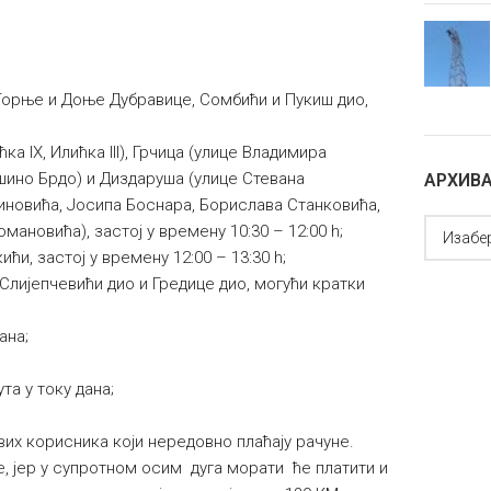
 Горње и Доње Дубравице, Сомбићи и Пукиш дио,
ићка IX, Илићка III), Грчица (улице Владимира
ешино Брдо) и Диздаруша (улице Стевана
АРХИВ
новића, Јосипа Боснара, Борислава Станковића,
ановића), застој у времену 10:30 – 12:00 h;
ћи, застој у времену 12:00 – 13:30 h;
лијепчевићи дио и Гредице дио, могући кратки
ана;
та у току дана;
их корисника који нередовно плаћају рачуне.
, јер у супротном осим дуга морати ће платити и