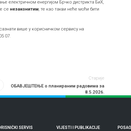
евање електричном енергијом Брчко дистрикта БиХ,
ће се
незаконитим
, те као такви неће моћи бити
сазнати више у корисничком сервису на
05 07.
Старије
ОБАВЈЕШТЕЊЕ о планираним радовима за
8.5.2026.
RISNIČKI SERVIS
VIJESTI I PUBLIKACIJE
POSAO 