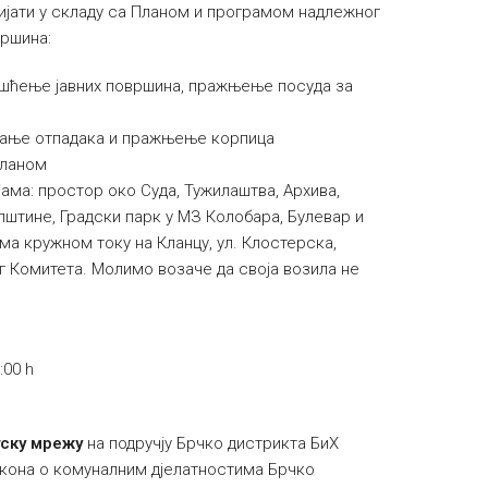
ијати у складу са Планом и програмом надлежног
вршина:
ишћење јавних површина, пражњење посуда за
љање отпадака и пражњење корпица
планом
ама: простор око Суда, Тужилаштва, Архива,
пштине, Градски парк у МЗ Колобара, Булевар и
ема кружном току на Кланцу, ул. Клостерска,
г Комитета. Молимо возаче да своја возила не
:00 h
ску мрежу
на подручју Брчко дистрикта БиХ
 Закона о комуналним дјелатностима Брчко