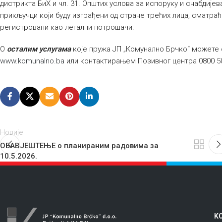
дистрикта БиХ и чл. 31. Општих услова за испоруку и снабдиј
прикључци који буду изграђени од стране трећих лица, сматра
регистровани као легални потрошачи.
О
осталим услугама
које пружа ЈП „Комунално Брчко“ можете 
www.komunalno.ba
или контактирањем Позивног центра 0800 5
Новије
ОБАВЈЕШТЕЊЕ о планираним радовима за
10.5.2026.
KO