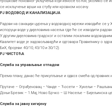
трошкове поновног укључења који износе 65 КМ, уколико се и
се искључење врши на стубу или кровном носачу.
РЈ ВОДОВОД И КАНАЛИЗАЦИЈА
Радови на санацији цурења у водоводној мрежи изводиће се у Хр
испоруци воде у дијеловима насеља гдје ће се изводити радови
У другим дијеловима градског и осталим локалним водоводни
Квалитет воде је задовољавајући и одговара Правилнику о здра
БиХ, бројеви: 40/10, 43/10 и 30/12).
РЈ ЧИСТОЋА
Служба за управљање отпадом
Према плану, данас ће прикупљање и одвоз смећа од правних 
Прутаче – Ограђеновац – Чанде – Ћосети – Хукељи – Рашљани
Доњи Брезик – 1.Мај, Ново Брчко – Ш Насеље – Бијељинска цес
Служба за јавну хигијену