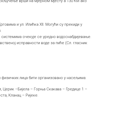
скључење врши на мјерном мјесту а 130 КМ ако
говима и ул. Илићка XII. Могући су прекиди у
.
м системима очекује се уредно водоснабдијевање.
вственој исправности воде за пиће (Сл. гласник
и физичких лица бити организовано у насељима:
, Церик –Бијела – Горња Скакава – Гредице 1 –
та, Кланац – Ријеке.