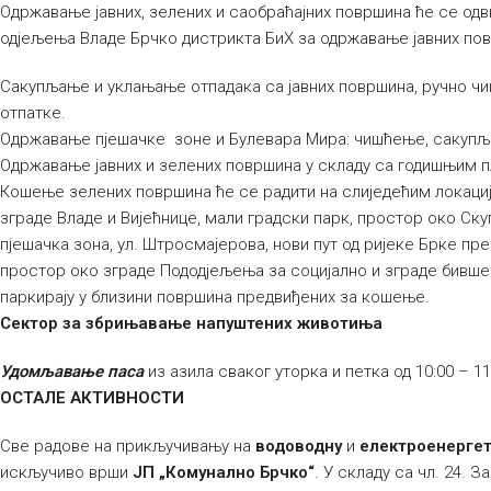
Одржавање јавних, зелених и саобраћајних површина ће се одв
одјељења Владе Брчко дистрикта БиХ за одржавање јавних по
Сакупљање и уклањање отпадака са јавних површина, ручно ч
отпатке.
Одржавање пјешачке зоне и Булевара Мира: чишћење, сакуп
Одржавање јавних и зелених површина у складу са годишњим 
Кошење зелених површина ће се радити на слиједећим локациј
зграде Владе и Вијећнице, мали градски парк, простор око Ску
пјешачка зона, ул. Штросмајерова, нови пут од ријеке Брке пр
простор око зграде Пододјељења за социјално и зграде бивше
паркирају у близини површина предвиђених за кошење.
Сектор за збрињавање напуштених животиња
Удомљавање паса
из азила сваког уторка и петка од 10:00 – 11
ОСТАЛЕ АКТИВНОСТИ
Све радове на прикључивању на
водоводну
и
електроенергет
искључиво врши
ЈП „Комунално Брчко“
. У складу са чл. 24.