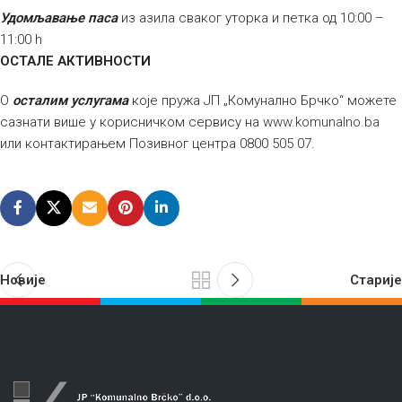
Удомљавање паса
из азила сваког уторка и петка од 10:00 –
11:00 h
ОСТАЛЕ АКТИВНОСТИ
О
осталим услугама
које пружа ЈП „Комунално Брчко“ можете
сазнати више у корисничком сервису на
www.komunalno.ba
или контактирањем Позивног центра 0800 505 07.
Новије
Старије