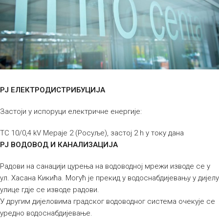
РЈ ЕЛЕКТРОДИСТРИБУЦИЈА
Застоји у испоруци електричне енергије:
ТС 10/0,4 kV Мераје 2 (Росуље), застој 2 h у току дана
РЈ ВОДОВОД И КАНАЛИЗАЦИЈА
Радови на санацији цурења на водоводној мрежи изводе се у
ул. Хасана Кикића. Могућ је прекид у водоснабдијевању у дијелу
улице гдје се изводе радови.
У другим дијеловима градског водоводног система очекује се
уредно водоснабдијевање.