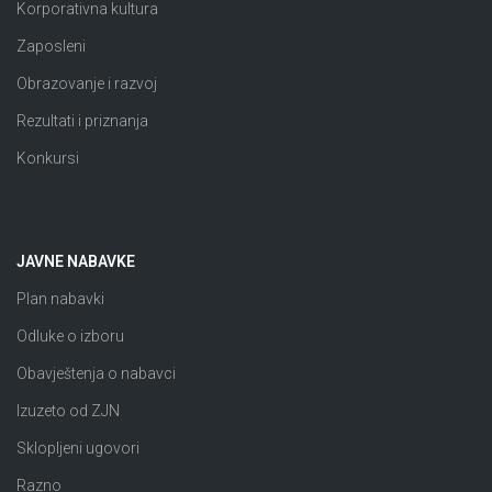
Korporativna kultura
Zaposleni
Obrazovanje i razvoj
Rezultati i priznanja
Konkursi
JAVNE NABAVKE
Plan nabavki
Odluke o izboru
Obavještenja o nabavci
Izuzeto od ZJN
Sklopljeni ugovori
Razno