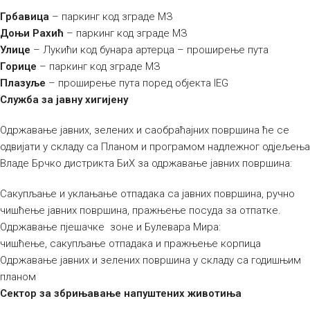
Грбавица
– паркинг код зграде МЗ
Доњи Рахић
– паркинг код зграде МЗ
Улице
– Лукићи код бунара артерца – проширење пута
Горице
– паркинг код зграде МЗ
Плазуље
– проширење пута поред објекта IEG
Служба за јавну хигијену
Одржавање јавних, зелених и саобраћајних површина ће се
одвијати у складу са Планом и програмом надлежног одјељења
Владе Брчко дистрикта БиХ за одржавање јавних површина:
Сакупљање и уклањање отпадака са јавних површина, ручно
чишћење јавних површина, пражњење посуда за отпатке.
Одржавање пјешачке зоне и Булевара Мира:
чишћење, сакупљање отпадака и пражњење корпица
Одржавање јавних и зелених површина у складу са годишњим
планом
Сектор за збрињавање напуштених животиња