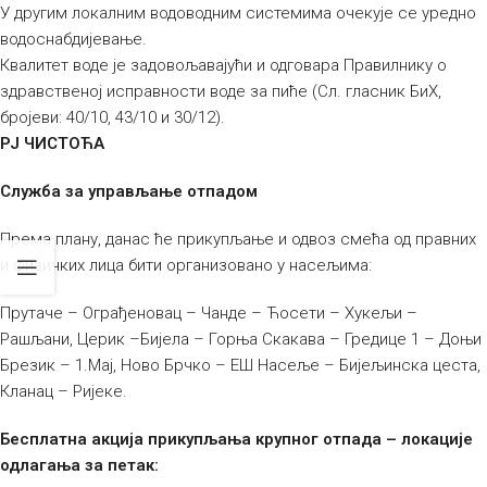
У другим локалним водоводним системима очекује се уредно
водоснабдијевање.
Квалитет воде је задовољавајући и одговара Правилнику о
здравственој исправности воде за пиће (Сл. гласник БиХ,
бројеви: 40/10, 43/10 и 30/12).
РЈ ЧИСТОЋА
Служба за управљање отпадом
Према плану, данас ће прикупљање и одвоз смећа од правних
и физичких лица бити организовано у насељима:
Прутаче – Ограђеновац – Чанде – Ћосети – Хукељи –
Рашљани, Церик –Бијела – Горња Скакава – Гредице 1 – Доњи
Брезик – 1.Мај, Ново Брчко – ЕШ Насеље – Бијељинска цеста,
Кланац – Ријеке.
Бесплатна акција прикупљања крупног отпада – локације
одлагања за петак: