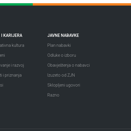
I KARIJERA
JAVNE NABAVKE
tivna kultura
Plan nabavki
eni
Odluke o izboru
anje i razvoj
Obavještenja o nabavci
i i priznanja
Izuzeto od ZJN
si
Sklopljeni ugovori
Razno