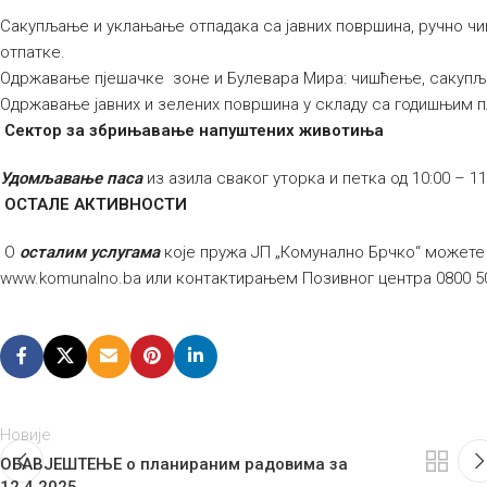
Сакупљање и уклањање отпадака са јавних површина, ручно ч
отпатке.
Одржавање пјешачке зоне и Булевара Мира: чишћење, сакуп
Одржавање јавних и зелених површина у складу са годишњим 
Сектор за збрињавање напуштених животиња
Удомљавање паса
из азила сваког уторка и петка од 10:00 – 11
ОСТАЛЕ АКТИВНОСТИ
О
осталим услугама
које пружа ЈП „Комунално Брчко“ можете
www.komunalno.ba
или контактирањем Позивног центра 0800 5
Новије
ОБАВЈЕШТЕЊЕ о планираним радовима за