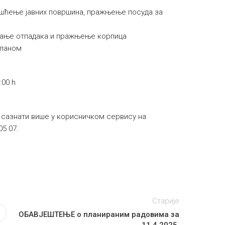
ишћење јавних површина, пражњење посуда за
љање отпадака и пражњење корпица
планом
:00 h
 сазнати више у корисничком сервису на
05 07.
Старије
ОБАВЈЕШТЕЊЕ о планираним радовима за