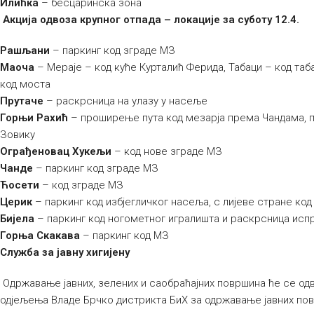
Илићка
– бесцаринска зона
Акција одвоза крупног отпада – локације за суботу 12.4.
Рашљани
– паркинг код зграде МЗ
Маоча
– Мераје – код куће Курталић Ферида, Табаци – код та
код моста
Прутаче
– раскрсница на улазу у насеље
Горњи Рахић
– проширење пута код мезарја према Чандама, п
Зовику
Ограђеновац Хукељи
– код нове зграде МЗ
Чанде
– паркинг код зграде МЗ
Ћосети
– код зграде МЗ
Церик
– паркинг код избјегличког насеља, с лијеве стране код
Бијела
– паркинг код ногометног игралишта и раскрсница исп
Горња Скакава
– паркинг код МЗ
Служба за јавну хигијену
Одржавање јавних, зелених и саобраћајних површина ће се од
одјељења Владе Брчко дистрикта БиХ за одржавање јавних по