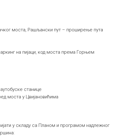
бачког моста, Рашљански пут – проширење пута
аркинг на пијаци, код моста према Горњем
 аутобуске станице
ред моста у Цвијановићима
вијати у складу са Планом и програмом надлежног
вршина: