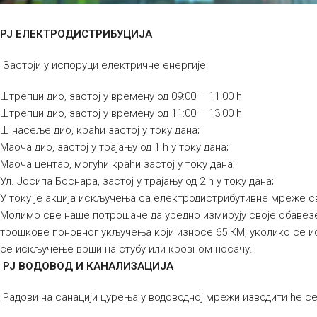
РЈ ЕЛЕКТРОДИСТРИБУЦИЈА
Застоји у испоруци електричне енергије:
Штрепци дио, застој у времену од 09:00 – 11:00 h
Штрепци дио, застој у времену од 11:00 – 13:00 h
Ш насеље дио, краћи застој у току дана;
Маоча дио, застој у трајању од 1 h у току дана;
Маоча центар, могући краћи застој у току дана;
Ул. Јосипа Боснара, застој у трајању од 2 h у току дана;
У току је акција искључења са електродистрибутивне мреже св
Молимо све наше потрошаче да уредно измирују своје обавезе
трошкове поновног укључења који износе 65 КМ, уколико се и
се искључење врши на стубу или кровном носачу.
РЈ ВОДОВОД И КАНАЛИЗАЦИЈА
Радови на санацији цурења у водоводној мрежи изводити ће се 