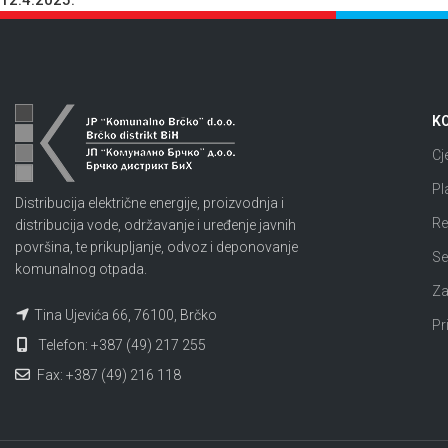
12.4.2025.
KO
Cj
Pl
Distribucija električne energije, proizvodnja i
Re
distribucija vode, održavanje i uređenje javnih
površina, te prikupljanje, odvoz i deponovanje
Se
komunalnog otpada.
Za
Tina Ujevića 66, 76100, Brčko
Pr
Telefon: +387 (49) 217 255
Fax: +387 (49) 216 118