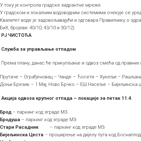
У току је контрола градске хидрантне мреже.
У градском и локалним водоводним системима очекује се уре
Квалитет воде је задовољавајући и одговара Правилнику о здра
БиХ, бројеви: 40/10, 43/10 и 30/12).
РЈ ЧИСТОЋА
Служба за управљање отпадом
Према плану, данас ће прикупљање и одвоз смећа од правних 
Прутаче – Ограђеновац – Чанде – Ћосети – Хукељи – Рашљани
Доњи Брезик – 1.Мај, Ново Брчко – ЕШ Насеље – Бијељинска це
Акција одвоза крупног отпада – локације за петак 11.4.
Брод
– паркинг код зграде МЗ
Бродуша
– паркинг код зграде МЗ
Стари Расадник
– паркинг код зграде МЗ
Бијељинска Цеста
– проширење на дијелу пута код Боснапло