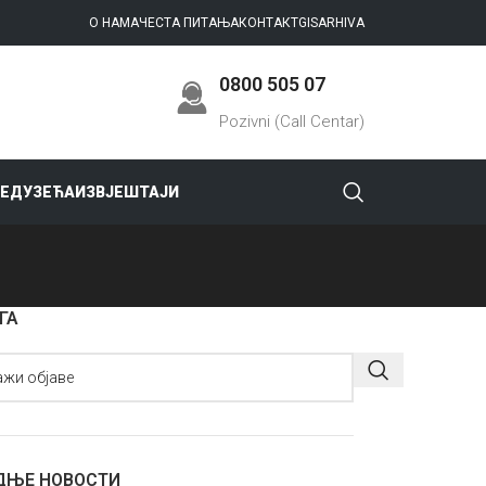
О НАМА
ЧЕСТА ПИТАЊА
КОНТАКТ
GIS
ARHIVA
0800 505 07
Pozivni (Call Centar)
РЕДУЗЕЋА
ИЗВЈЕШТАЈИ
ГА
ДЊЕ НОВОСТИ