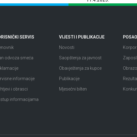
11.4.2025.
RISNIČKI SERVIS
VIJESTI I PUBLIKACIJE
POSAO 
enovnik
Novosti
Korpora
an odvoza smeća
Saopštenja za javnost
Zaposl
klamacije
Obavještenja za kupce
Obrazov
rvisne informacije
Publikacije
Rezultat
htjevi i obrasci
Mjesečni bilten
Konkur
istup informacijama