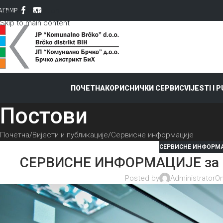
Skip to navigation
AT
ЋИР
Skip to main content
ПОЧЕТНА
КОРИСНИЧКИ СЕРВИС
VIJESTI I 
Постови
Почетна
Вијести и публикације
Сервисне информације
СЕРВИСНЕ ИНФОРМ
СЕРВИСНЕ ИНФОРМАЦИЈЕ за пе
Posted by
Administrator
On