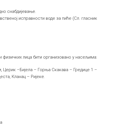
дно снабдијевање.
вственој исправности воде за пиће (Сл. гласник
и физичких лица бити организовано у насељима:
, Церик –Бијела – Горња Скакава – Гредице 1 –
ста, Кланац – Ријеке.
да