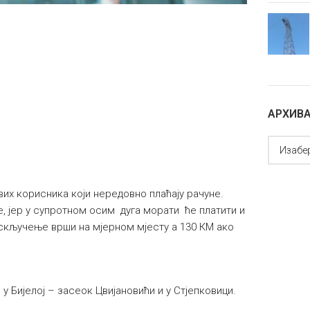
АРХИВ
их корисника који нередовно плаћају рачуне.
, јер у супротном осим дуга морати ће платити и
скључење врши на мјерном мјесту а 130 КМ ако
у Бијелој – засеок Цвијановићи и у Стјепковици.