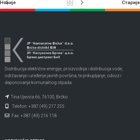
Новије
Старије
Distribucija električne energije, proizvodnja i distribucija vode,
održavanje i uređenje javnih površina, te prikupljanje, odvoz i
deponovanje komunalnog otpada.
Tina Ujevića 66, 76100, Brčko
Telefon: +387 (49) 217 255
Fax: +387 (49) 216 118