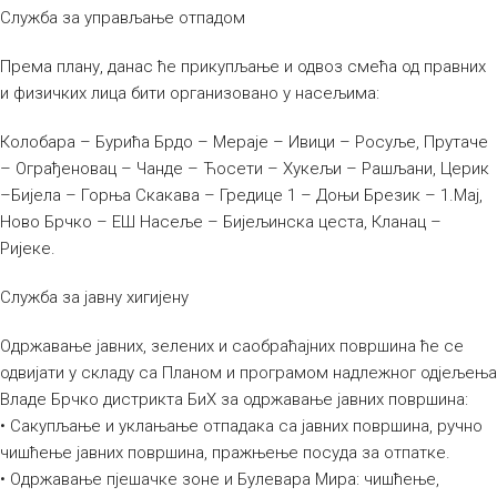
Служба за управљање отпадом
Према плану, данас ће прикупљање и одвоз смећа од правних
и физичких лица бити организовано у насељима:
Колобара – Бурића Брдо – Мераје – Ивици – Росуље, Прутаче
– Ограђеновац – Чанде – Ћосети – Хукељи – Рашљани, Церик
–Бијела – Горња Скакава – Гредице 1 – Доњи Брезик – 1.Мај,
Ново Брчко – ЕШ Насеље – Бијељинска цеста, Кланац –
Ријеке.
Служба за јавну хигијену
Одржавање јавних, зелених и саобраћајних површина ће се
одвијати у складу са Планом и програмом надлежног одјељења
Владе Брчко дистрикта БиХ за одржавање јавних површина:
• Сакупљање и уклањање отпадака са јавних површина, ручно
чишћење јавних површина, пражњење посуда за отпатке.
• Одржавање пјешачке зоне и Булевара Мира: чишћење,