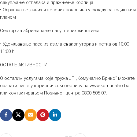
сакупљање отпадака и пражњење корпица
• Одржавање јавних и зелених површина у складу са годишњим
планом
Сектор за збрињавање напуштених животиња
• Удомљавање паса из азила сваког уторка и петка од 10:00 –
11:00 h
ОСТАЛЕ АКТИВНОСТИ
О осталим услугама које пружа ЈП „Комунално Брчко“ можете
сазнати више у корисничком сервису на www.komunalno.ba
или контактирањем Позивног центра 0800 505 07.