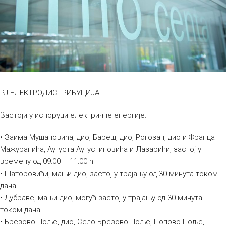
РЈ ЕЛЕКТРОДИСТРИБУЦИЈА
Застоји у испоруци електричне енергије:
• Заима Мушановића, дио, Бареш, дио, Рогозан, дио и Франца
Мажуранића, Аугуста Аугустиновића и Лазарићи, застој у
времену од 09:00 – 11:00 h
• Шаторовићи, мањи дио, застој у трајању од 30 минута током
дана
• Дубраве, мањи дио, могућ застој у трајању од 30 минута
током дана
• Брезово Поље, дио, Село Брезово Поље, Попово Поље,