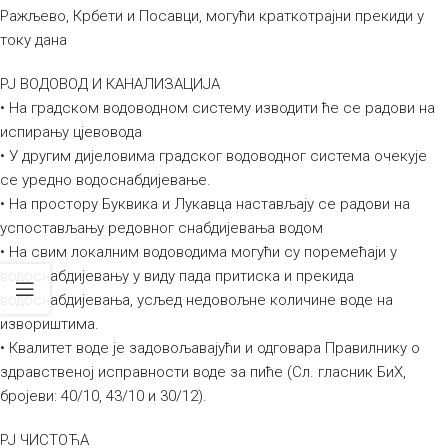
Ражљево, Крбети и Посавци, могући краткотрајни прекиди у
току дана
РЈ ВОДОВОД И КАНАЛИЗАЦИЈА
• На градском водоводном систему изводити ће се радови на
испирању цјевовода
• У другим дијеловима градског водоводног система очекује
се уредно водоснабдијевање.
• На простору Буквика и Лукавца настављају се радови на
успостављању редовног снабдијевања водом
• На свим локалним водоводима могући су поремећаји у
водоснабдијевању у виду пада притиска и прекида
водоснабдијевања, усљед недовољне количине воде на
извориштима.
• Квалитет воде је задовољавајући и одговара Правилнику о
здравственој исправности воде за пиће (Сл. гласник БиХ,
бројеви: 40/10, 43/10 и 30/12).
РЈ ЧИСТОЋА