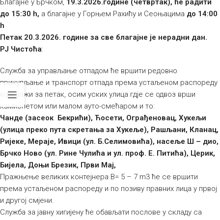
Благајне у Брчком,
19.3.2026.године (четвртак), ће радити
до 15:30 h,
а благајне у Горњем Рахићу и Сеоњацима
до 14:00
h
Петак 20.3.2026. године за све благајне је нерадни дан.
РЈ Чистоћа
:
Служба за управљање отпадом ће вршити редовно
прикупљање и транспорт отпада према устаљеном распореду
који важи за петак, осим уских улица гдје се одвоз врши
камионетом или малом ауто-смећаром и то:
Чанде (засеок Бекрићи), Ћосети, Ограђеновац, Хукељи
(улица преко пута скретања за Хукеље), Рашљани, Кланац,
Ријеке, Мераје, Ивици (ул. Б.Селимовића), насеље Ш – дио,
Брчко Ново (ул. Рине Чулића и ул. проф. Е. Питића), Церик,
Бијела, Доњи Брезик, Први Мај,
Пражњење великих контејнера В= 5 – 7 m3 ће се вршити
према устаљеном распореду и по позиву правних лица у првој
и другој смјени.
Служба за јавну хигијену ће обављати послове у складу са