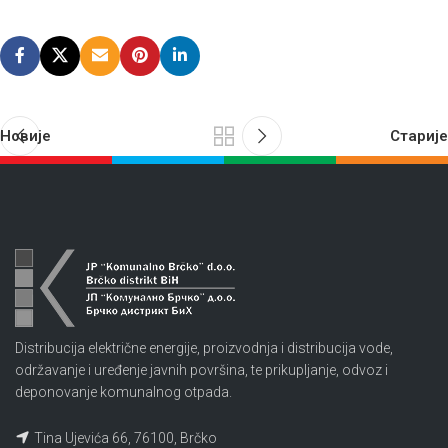
Новије
Старије
Distribucija električne energije, proizvodnja i distribucija vode,
održavanje i uređenje javnih površina, te prikupljanje, odvoz i
deponovanje komunalnog otpada.
Tina Ujevića 66, 76100, Brčko