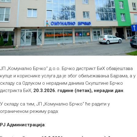
ЈП „Комунално Брчко“ д.о.о. Брчко дистрикт БиХ обавјештава
купце и кориснике услуга да је због обиљежавања Бајрама, а у
складу са Одлуком о нерадним данима Скупштине Брчко
дистрикта БиХ,
20.3.2026. године (петак), нерадни дан
.
У складу са тим, ЈП „Комунално Брчко“ ће радити у
ограниченом режиму рада:
РЈ Администрација
: