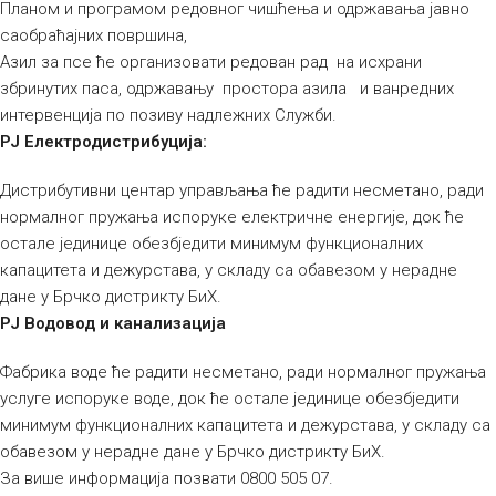
Планом и програмом редовног чишћења и одржавања јавно
саобраћајних површина,
Азил за псе ће организовати редован рад на исхрани
збринутих паса, одржавању простора азила и ванредних
интервенција по позиву надлежних Служби.
РЈ Електродистрибуција:
Дистрибутивни центар управљања ће радити несметано, ради
нормалног пружања испоруке електричне енергије, док ће
остале јединице обезбједити минимум функционалних
капацитета и дежурстава, у складу са обавезом у нерадне
дане у Брчко дистрикту БиХ.
РЈ Водовод и канализација
Фабрика воде ће радити несметано, ради нормалног пружања
услуге испоруке воде, док ће остале јединице обезбједити
минимум функционалних капацитета и дежурстава, у складу са
обавезом у нерадне дане у Брчко дистрикту БиХ.
За више информација позвати 0800 505 07.