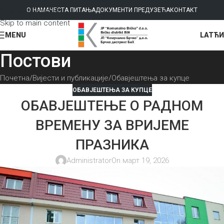
Skip to navigation
О НАМА
ЧЕСТА ПИТАЊА
ДОКУМЕНТИ ПРЕДУЗЕЋА
КОНТАКТ
Skip to main content
LAT
ЋИ
MENU
Постови
Почетна
Вијести и публикације
Обавјештења за купце
ОБАВЈЕШТЕЊА ЗА КУПЦЕ
ОБАВЈЕШТЕЊЕ О РАДНОМ
ВРЕМЕНУ ЗА ВРИЈЕМЕ
ПРАЗНИКА
Administrator
On март 19, 2026