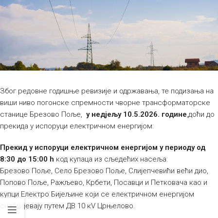
Због редовне годишње ревизије и одржавања, те подизања на
виши ниво погонске спремности чворне трансформаторске
станице Брезово Поље,
у недјељу 10.5.2026. године
,доћи до
прекида у испоруци електричном енергијом:
Прекид у испоруци електричном енергијом у периоду од
8:30 до 15:00 h
код купаца из сљедећих насеља:
Брезово Поље, Село Брезово Поље, Слијепчевићи већи дио,
Попово Поље, Ражљево, Крбети, Посавци и Петковача као и
купци Електро Бијељине који се електричном енергијом
снабдијевају путем ДВ 10 кV Црњелово.