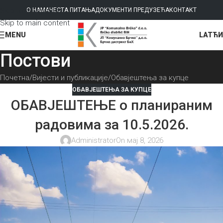
Skip to navigation
О НАМА
ЧЕСТА ПИТАЊА
ДОКУМЕНТИ ПРЕДУЗЕЋА
КОНТАКТ
Skip to main content
LAT
ЋИ
MENU
Постови
Почетна
Вијести и публикације
Обавјештења за купце
ОБАВЈЕШТЕЊА ЗА КУПЦЕ
ОБАВЈЕШТЕЊЕ о планираним
радовима за 10.5.2026.
Administrator
On мај 8, 2026