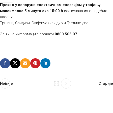
Прекид у испоруци електричном енергијом у трајању
максимално 5 минута
око 15:00 h
код купаца из сљедећих
насеља:
Трњаци, Сандићи, Слијепчевићи дио и Гредице дио.
За више информација позвати
0800 505 07
.
Новије
Старије