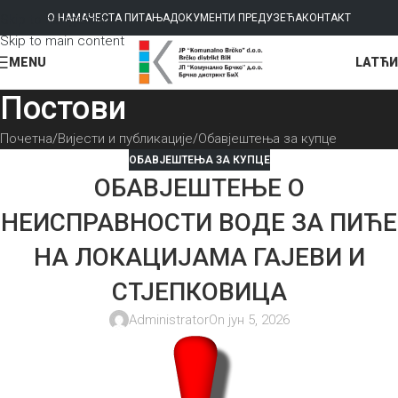
Skip to navigation
О НАМА
ЧЕСТА ПИТАЊА
ДОКУМЕНТИ ПРЕДУЗЕЋА
КОНТАКТ
Skip to main content
LAT
ЋИ
MENU
Постови
Почетна
Вијести и публикације
Обавјештења за купце
ОБАВЈЕШТЕЊА ЗА КУПЦЕ
ОБАВЈЕШТЕЊЕ О
НЕИСПРАВНОСТИ ВОДЕ ЗА ПИЋЕ
НА ЛОКАЦИЈАМА ГАЈЕВИ И
СТЈЕПКОВИЦА
Administrator
On јун 5, 2026