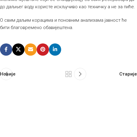
до даљњег воду користе искључиво као техничку а не за пиће.
О свим даљим корацима и поновним анализама јавност ће
бити благовремено обавијештена.
Новије
Старије