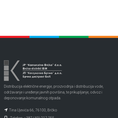
Distribucija električne energije, proizvodnja i distribucija vode,
održavanje i uređenje javnih površina, te prikupljanje, odvoz i
deponovanje komunalnog otpada.
Tina Ujevića 66, 76100, Brčko