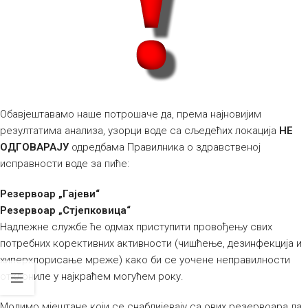
Обавјештавамо наше потрошаче да, према најновијим
резултатима анализа, узорци воде са сљедећих локација
НЕ
ОДГОВАРАЈУ
одредбама Правилника о здравственој
исправности воде за пиће:
Резервоар „Гајеви“
Резервоар „Стјепковица“
Надлежне службе ће одмах приступити провођењу свих
потребних корективних активности (чишћење, дезинфекција и
хиперхлорисање мреже) како би се уочене неправилности
отклониле у најкраћем могућем року.
Молимо мјештане који се снабдијевају са ових резервоара да