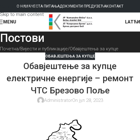
Skip to navigation
О НАМА
ЧЕСТА ПИТАЊА
ДОКУМЕНТИ ПРЕДУЗЕЋА
КОНТАКТ
Skip to main content
LAT
ЋИ
MENU
Постови
Почетна
Вијести и публикације
Обавјештења за купце
ОБАВЈЕШТЕЊА ЗА КУПЦЕ
Обавјештење за купце
електричне енергије – ремонт
ЧТС Брезово Поље
Administrator
On јул 28, 2023