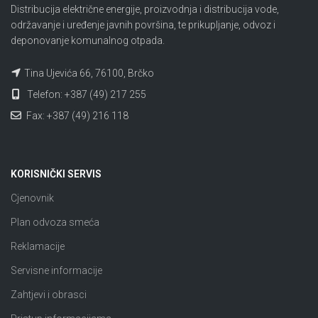
Distribucija električne energije, proizvodnja i distribucija vode,
održavanje i uređenje javnih površina, te prikupljanje, odvoz i
deponovanje komunalnog otpada.
Tina Ujevića 66, 76100, Brčko
Telefon: +387 (49) 217 255
Fax: +387 (49) 216 118
KORISNIČKI SERVIS
Cjenovnik
Plan odvoza smeća
Reklamacije
Servisne informacije
Zahtjevi i obrasci