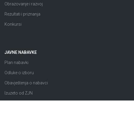
Obrazovanje i razvoj
Rezultati i priznanja
Konkursi
JAVNE NABAVKE
Plan nabavki
Odluke o izboru
Obavještenja o nabavci
Izuzeto od ZJN
Sklopljeni ugovori
Razno