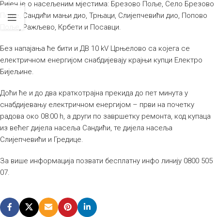
Ријеч је о насељеним мјестима: Брезово Поље, Село Брезово
Поље, Сандићи мањи дио, Трњаци, Слијепчевићи дио, Попово
Поље, Ражљево, Крбети и Посавци.
Без напајања ће бити и ДВ 10 kV Црњелово са којега се
електричном енергијом снабдијевају крајњи купци Електро
Бијељине.
Доћи ће и до два краткотрајна прекида до пет минута у
снабдијевању електричном енергијом – први на почетку
радова око 08:00 h, а други по завршетку ремонта, код купаца
из већег дијела насеља Сандићи, те дијела насеља
Слијепчевићи и Гредице.
За више информација позвати бесплатну инфо линију 0800 505
07.