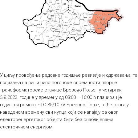
У циљу провођења редовне годишње ревизије и одржавања, те
подизања на виши ниво погонске спремности чворне
трансформаторске станице Брезово Поље, у четвртак
3.8.2023. године у времену од 08:00 – 16:00 h планиран је
годишњи ремонт ЧТС 35/10 kV Брезово Поље, те ће стога у
наведеном времену сви купци који се напајају са овог
електроенергетског објекта бити без снабдијевања
електричном енергијом.