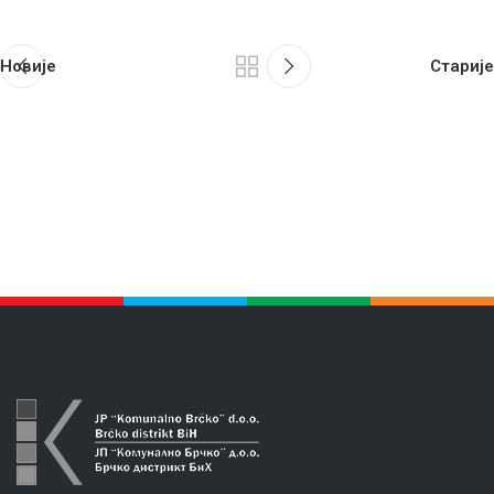
Новије
Старије