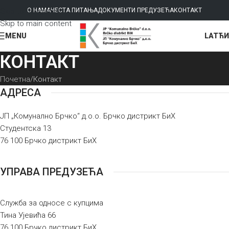
Skip to navigation
О НАМА
ЧЕСТА ПИТАЊА
ДОКУМЕНТИ ПРЕДУЗЕЋА
КОНТАКТ
Skip to main content
LAT
ЋИ
MENU
КОНТАКТ
Почетна
Контакт
АДРЕСА
ЈП „Комунално Брчко“ д.о.о. Брчко дистрикт БиХ
Студентска 13
76 100 Брчко дистрикт БиХ
УПРАВА ПРЕДУЗЕЋА
Служба за односе с купцима
Тина Ујевића 66
76 100 Брчко дистрикт БиХ