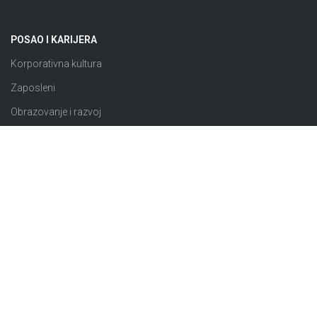
POSAO I KARIJERA
Korporativna kultura
Zaposleni
Obrazovanje i razvoj
Rezultati i priznanja
Konkursi
JAVNE NABAVKE
Plan nabavki
Odluke o izboru
Obavještenja o nabavci