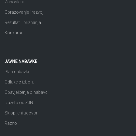
Zaposleni
Obrazovanje i razvoj
Rezultati i priznanja
Konkursi
JAVNE NABAVKE
Plan nabavki
Odluke o izboru
Obavještenja o nabavci
Izuzeto od ZJN
Sklopljeni ugovori
Razno