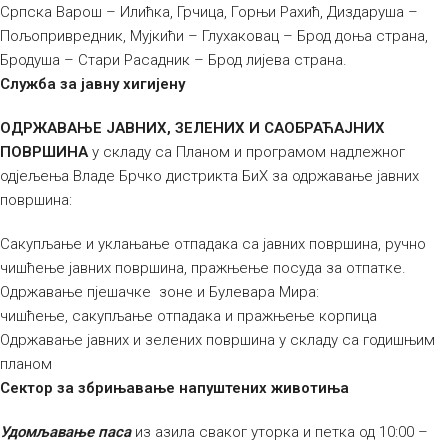
Српска Варош – Илићка, Грчица, Горњи Рахић, Диздаруша –
Пољопривредник, Мујкићи – Глухаковац – Брод доња страна,
Бродуша – Стари Расадник – Брод лијева страна.
Служба за јавну хигијену
ОДРЖАВАЊЕ ЈАВНИХ, ЗЕЛЕНИХ И САОБРАЋАЈНИХ
ПОВРШИНА
у складу са Планом и програмом надлежног
одјељења Владе Брчко дистрикта БиХ за одржавање јавних
површина:
Сакупљање и уклањање отпадака са јавних површина, ручно
чишћење јавних површина, пражњење посуда за отпатке.
Одржавање пјешачке зоне и Булевара Мира:
чишћење, сакупљање отпадака и пражњење корпица
Одржавање јавних и зелених површина у складу са годишњим
планом
Сектор за збрињавање напуштених животиња
Удомљавање паса
из азила сваког уторка и петка од 10:00 –