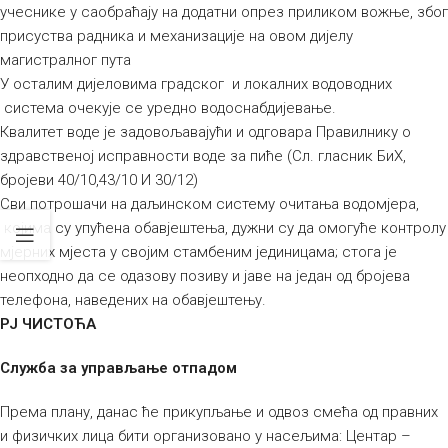
учеснике у саобраћају на додатни опрез приликом вожње, због
присуства радника и механизације на овом дијелу
магистралног пута
У осталим дијеловима градског и локалних водоводних
система очекује се уредно водоснабдијевање.
Квалитет воде је задовољавајући и одговара Правилнику о
здравственој исправности воде за пиће (Сл. гласник БиХ,
бројеви 40/10,43/10 И 30/12)
Сви потрошачи на даљинском систему очитања водомјера,
којима су упућена обавјештења, дужни су да омогуће контролу
мјерних мјеста у својим стамбеним јединицама; стога је
неопходно да се одазову позиву и јаве на један од бројева
телефона, наведених на обавјештењу.
РЈ ЧИСТОЋА
Служба за управљање отпадом
Према плану, данас ће прикупљање и одвоз смећа од правних
и физичких лица бити организовано у насељима: Центар –