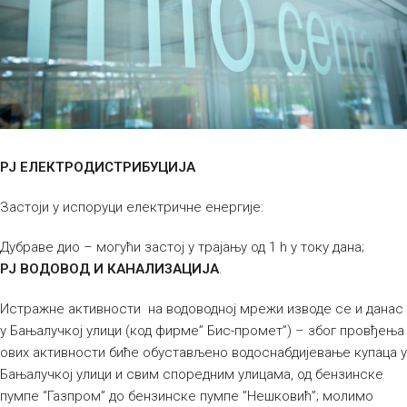
РЈ ЕЛЕКТРОДИСТРИБУЦИЈА
Застоји у испоруци електричне енергије:
Дубраве дио – могући застој у трајању од 1 h у току дана;
РЈ ВОДОВОД И КАНАЛИЗАЦИЈА
.
Истражне активности на водоводној мрежи изводе се и данас
у Бањалучкој улици (код фирме” Бис-промет”) – због провђења
ових активности биће обустављено водоснабдијевање купаца у
Бањалучкој улици и свим споредним улицама, од бензинске
пумпе “Газпром” до бензинске пумпе ”Нешковић”; молимо