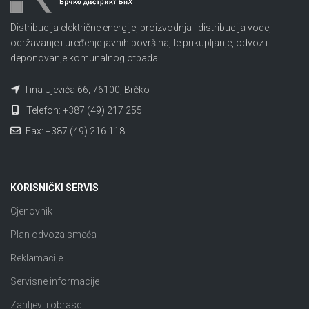
Distribucija električne energije, proizvodnja i distribucija vode,
održavanje i uređenje javnih površina, te prikupljanje, odvoz i
deponovanje komunalnog otpada.
Tina Ujevića 66, 76100, Brčko
Telefon: +387 (49) 217 255
Fax: +387 (49) 216 118
KORISNIČKI SERVIS
Cjenovnik
Plan odvoza smeća
Reklamacije
Servisne informacije
Zahtjevi i obrasci