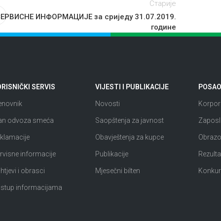
Старије
ЕРВИСНЕ ИНФОРМАЦИЈЕ за сриједу 31.07.2019.
године
RISNIČKI SERVIS
VIJESTI I PUBLIKACIJE
POSAO 
enovnik
Novosti
Korpora
an odvoza smeća
Saopštenja za javnost
Zaposl
klamacije
Obavještenja za kupce
Obrazov
rvisne informacije
Publikacije
Rezultat
htjevi i obrasci
Mjesečni bilten
Konkur
istup informacijama