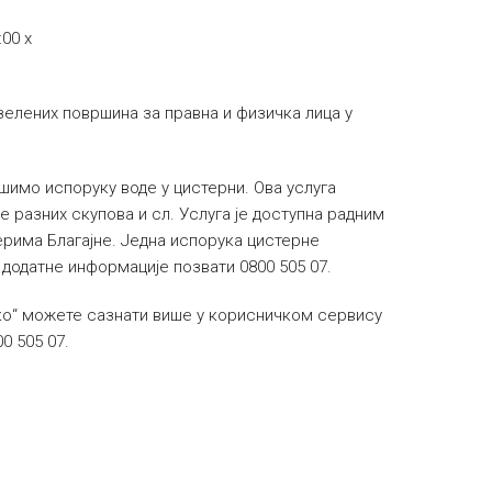
00 х
лених површина за правна и физичка лица у
шимо испоруку воде у цистерни. Ова услуга
 разних скупова и сл. Услуга је доступна радним
ерима Благајне. Једна испорука цистерне
а додатне информације позвати 0800 505 07.
чко“ можете сазнати више у корисничком сервису
0 505 07.