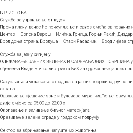
РЈ ЧИСТОЋА
Служба за управљање отпадом
Према плану, данас ће прикупљање и одвоз смећа од правних 
Центар – Српска Варош – Илићка, Грчица, Горњи Рахић, Дизда
Брод доња страна, Бродуша – Стари Расадник – Брод лијева ст
Служба за јавну хигијену
ОДРЖАВАЊЕ ЈАВНИХ ЗЕЛЕНИХ И САОБРАЋАЈНИХ ПОВРШИНА у с
ођељења Владе Брчко дистрикта БиХ за одржавање јавних пов
Сакупљање и уклањање отпадака са јавних површина, ручно ч
отпатке.
Одржавање пјешачке зоне и Булевара мира: чишћење, сакупљ
двије смјене од 05:00 до 22:00 х
Окопавање и заливање биљног материјала
Орезивање зелене ограде у градском подручју
Сектор за збрињавање напуштених животиња