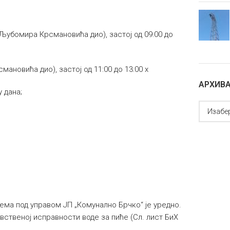
Љубомира Крсмановића дио), застој од 09:00 до
новића дио), застој од 11:00 до 13:00 х
АРХИВ
у дана;
ема под управом ЈП „Комунално Брчко“ је уредно.
вственој исправности воде за пиће (Сл. лист БиХ