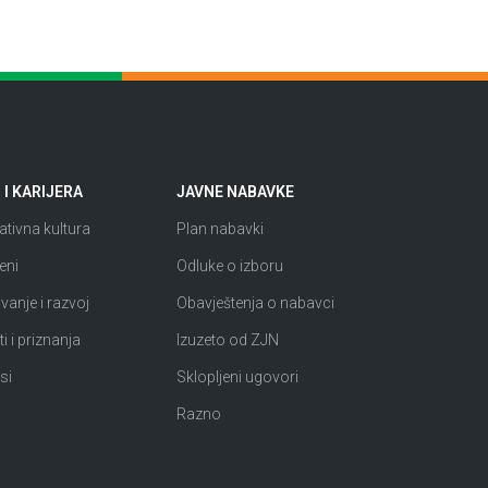
I KARIJERA
JAVNE NABAVKE
tivna kultura
Plan nabavki
eni
Odluke o izboru
anje i razvoj
Obavještenja o nabavci
i i priznanja
Izuzeto od ZJN
si
Sklopljeni ugovori
Razno