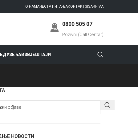
О НАМА
ЧЕСТА ПИТАЊА
КОНТАКТ
GIS
ARHIVA
0800 505 07
Pozivni (Call Centar)
РЕДУЗЕЋА
ИЗВЈЕШТАЈИ
ГА
ДЊЕ НОВОСТИ