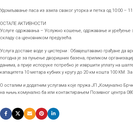
Удомљавање паса из азила сваког уторка и петка од 10:00 – 11:
ОСТАЛЕ АКТИВНОСТИ
Услуге одржавања – Услужно кошење, одржавање и уређење зе
складу са цјеновником предузећа.
Услуга доставе воде у цистерни : Обавјештавамо грађане да вр
погодна је за пуњење дворишних базена, приликом организације
данима, а прије испоруке потребно је извршити уплату на шалт
капацитета 10 метара кубних у кругу до 20 км кошта 100 КМ. З
О осталим и додатним услугама које пружа ЈП „Комунално Бр
на њњњ.комунално.ба или контактирањем Позивног центра 080