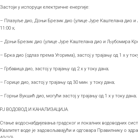
Застоји у испоруци електричне енергије:
– Плазуље дио, Доњи Брезик дио (улице Јуре Каштелана дио и 
11:00 х;
– Доњи Брезик дио (улице Јуре Каштелана дио и Љубомира Крсма
– Брка дио (одлаз према Угорима), застој у трајању од 1 х у ток
– Грбавица дио, застој у трајању од 2 х у току дана;
– Горице дио, застој у трајању од 30 мин. у току дана;
– Горњи Вукшић дио, могући застој у трајању од 1 х у току дана;
РЈ ВОДОВОД И КАНАЛИЗАЦИЈА.
Стање водоснабдијевања градског и локалних водоводних сист
Квалитет воде је задовољавајући и одговара Правилнику о здра
40/10).