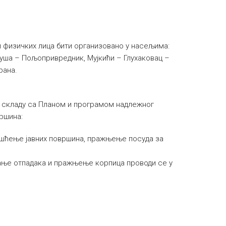
и физичких лица бити организовано у насељима:
руша – Пољопривредник, Мујкићи – Глухаковац –
рана.
кладу са Планом и програмом надлежног
ршина:
ишћење јавних површина, пражњење посуда за
ање отпадака и пражњење корпица проводи се у