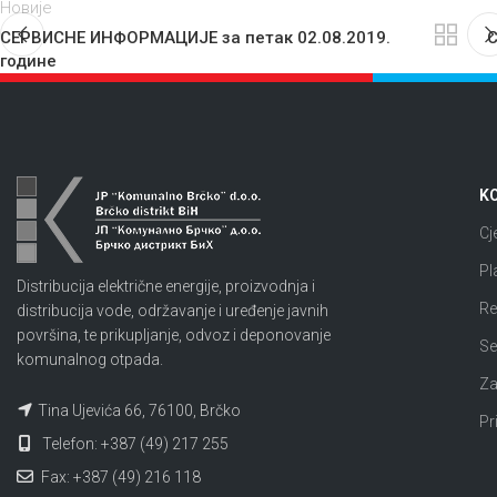
Новије
СЕРВИСНЕ ИНФОРМАЦИЈЕ за петак 02.08.2019.
С
године
KO
Cj
Pl
Distribucija električne energije, proizvodnja i
Re
distribucija vode, održavanje i uređenje javnih
površina, te prikupljanje, odvoz i deponovanje
Se
komunalnog otpada.
Za
Tina Ujevića 66, 76100, Brčko
Pr
Telefon: +387 (49) 217 255
Fax: +387 (49) 216 118