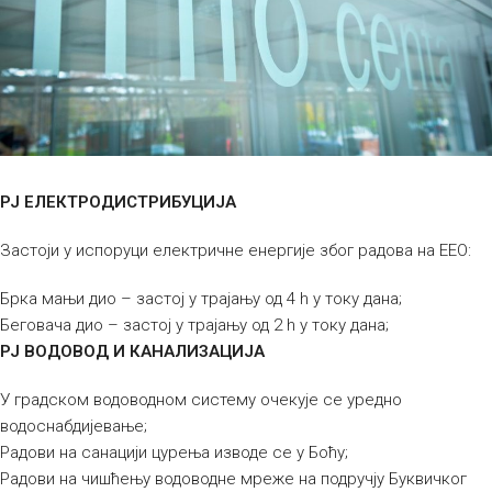
РЈ ЕЛЕКТРОДИСТРИБУЦИЈА
Застоји у испоруци електричне енергије због радова на ЕЕО:
Брка мањи дио – застој у трајању од 4 h у току дана;
Беговача дио – застој у трајању од 2 h у току дана;
РЈ ВОДОВОД И КАНАЛИЗАЦИЈА
У градском водоводном систему очекује се уредно
водоснабдијевање;
Радови на санацији цурења изводе се у Боћу;
Радови на чишћењу водоводне мреже на подручју Буквичког