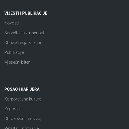
VIJESTI I PUBLIKACIJE
Novosti
Saopštenja za javnost
Obavještenja za kupce
Publikacije
Mjesečni bilten
POSAO I KARIJERA
Korporativna kultura
Zaposleni
Obrazovanje i razvoj
Rezultati i priznanja