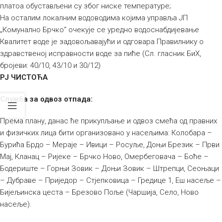
платоа обустављени су због ниске температуре;
На осталим локалним водоводима којима управља ЈП
„Комунално Брчко“ очекује се уредно водоснабдијевање
Квалитет воде је задовољавајући и одговара Правилнику о
здравственој исправности воде за пиће (Сл. гласник БиХ,
бројеви: 40/10, 43/10 и 30/12)
РЈ ЧИСТОЋА
Служба за одвоз отпада:
Према плану, данас ће прикупљање и одвоз смећа од правних
и физичких лица бити организовано у насељима: Колобара –
Бурића Брдо – Мераје – Ивици – Росуље, Доњи Брезик – Први
Мај, Кланац – Ријеке – Брчко Ново, Омербеговача – Боће –
Бодериште – Горњи Зовик – Доњи Зовик – Штрепци, Сеоњаци
– Дубраве – Приједор – Стјепковица – Гредице 1, Еш насеље –
Бијељинска цеста – Брезово Поље (Чаршија, Село, Ново
насеље).