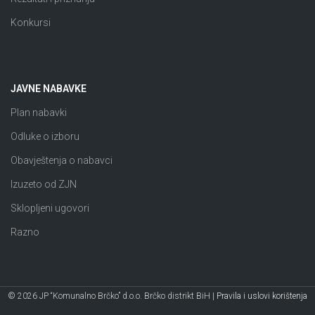
Konkursi
JAVNE NABAVKE
Plan nabavki
Odluke o izboru
Obavještenja o nabavci
Izuzeto od ZJN
Sklopljeni ugovori
Razno
© 2026 JP “Komunalno Brčko” d.o.o. Brčko distrikt BiH |
Pravila i uslovi korištenja