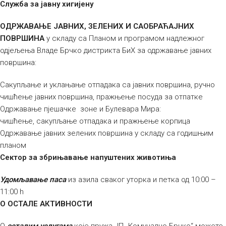
Служба за јавну хигијену
ОДРЖАВАЊЕ ЈАВНИХ, ЗЕЛЕНИХ И САОБРАЋАЈНИХ
ПОВРШИНА
у складу са Планом и програмом надлежног
одјељења Владе Брчко дистрикта БиХ за одржавање јавних
површина:
Сакупљање и уклањање отпадака са јавних површина, ручно
чишћење јавних површина, пражњење посуда за отпатке
Одржавање пјешачке зоне и Булевара Мира:
чишћење, сакупљање отпадака и пражњење корпица
Одржавање јавних зелених површина у складу са годишњим
планом
Сектор за збрињавање напуштених животиња
Удомљавање паса
из азила сваког уторка и петка од 10:00 –
11:00 h
О
ОСТАЛЕ АКТИВНОСТИ