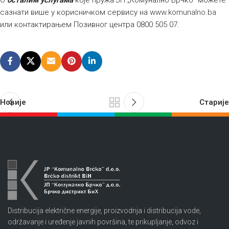
О
осталим услугама
које пружа ЈП „Комунално Брчко“ можете
сазнати више у корисничком сервису на
www.komunalno.ba
или контактирањем Позивног центра 0800 505 07.
Новије
Старије
Distribucija električne energije, proizvodnja i distribucija vode,
održavanje i uređenje javnih površina, te prikupljanje, odvoz i