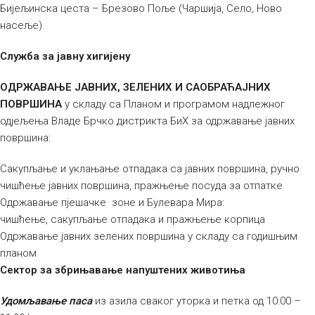
Бијељинска цеста – Брезово Поље (Чаршија, Село, Ново
насеље).
Служба за јавну хигијену
ОДРЖАВАЊЕ ЈАВНИХ, ЗЕЛЕНИХ И САОБРАЋАЈНИХ
ПОВРШИНА
у складу са Планом и програмом надлежног
одјељења Владе Брчко дистрикта БиХ за одржавање јавних
површина:
Сакупљање и уклањање отпадака са јавних површина, ручно
чишћење јавних површина, пражњење посуда за отпатке
Одржавање пјешачке зоне и Булевара Мира:
чишћење, сакупљање отпадака и пражњење корпица
Одржавање јавних зелених површина у складу са годишњим
планом
Сектор за збрињавање напуштених животиња
Удомљавање паса
из азила сваког уторка и петка од 10:00 –