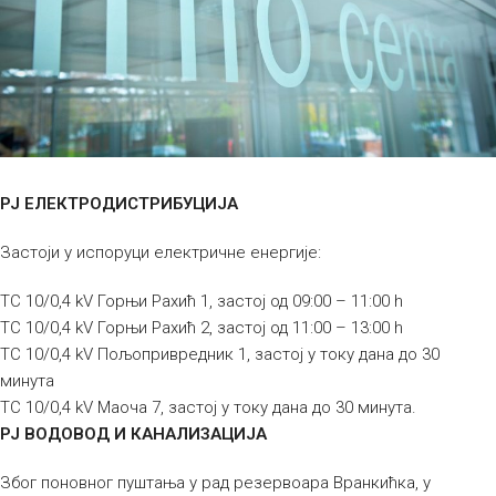
РЈ ЕЛЕКТРОДИСТРИБУЦИЈА
Застоји у испоруци електричне енергије:
ТС 10/0,4 kV Горњи Рахић 1, застој од 09:00 – 11:00 h
ТС 10/0,4 kV Горњи Рахић 2, застој од 11:00 – 13:00 h
ТС 10/0,4 kV Пољопривредник 1, застој у току дана до 30
минута
ТС 10/0,4 kV Маоча 7, застој у току дана до 30 минута.
РЈ ВОДОВОД И КАНАЛИЗАЦИЈА
Због поновног пуштања у рад резервоара Вранкићка, у