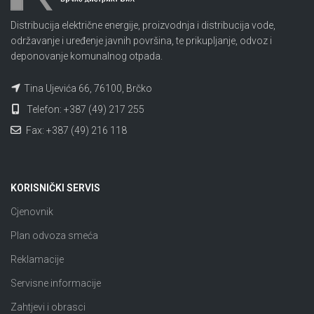
Distribucija električne energije, proizvodnja i distribucija vode,
održavanje i uređenje javnih površina, te prikupljanje, odvoz i
deponovanje komunalnog otpada.
Tina Ujevića 66, 76100, Brčko
Telefon: +387 (49) 217 255
Fax: +387 (49) 216 118
KORISNIČKI SERVIS
Cjenovnik
Plan odvoza smeća
Reklamacije
Servisne informacije
Zahtjevi i obrasci