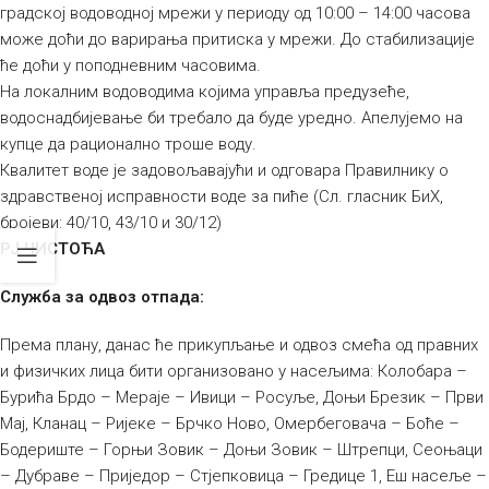
градској водоводној мрежи у периоду од 10:00 – 14:00 часова
може доћи до варирања притиска у мрежи. До стабилизације
ће доћи у поподневним часовима.
На локалним водоводима којима управља предузеће,
водоснадбијевање би требало да буде уредно. Апелујемо на
купце да рационално троше воду.
Квалитет воде је задовољавајући и одговара Правилнику о
здравственој исправности воде за пиће (Сл. гласник БиХ,
бројеви: 40/10, 43/10 и 30/12)
РЈ ЧИСТОЋА
Служба за одвоз отпада:
Према плану, данас ће прикупљање и одвоз смећа од правних
и физичких лица бити организовано у насељима: Колобара –
Бурића Брдо – Мераје – Ивици – Росуље, Доњи Брезик – Први
Мај, Кланац – Ријеке – Брчко Ново, Омербеговача – Боће –
Бодериште – Горњи Зовик – Доњи Зовик – Штрепци, Сеоњаци
– Дубраве – Приједор – Стјепковица – Гредице 1, Еш насеље –