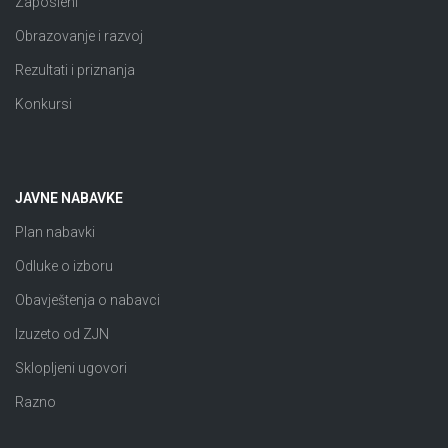
Zaposleni
Obrazovanje i razvoj
Rezultati i priznanja
Konkursi
JAVNE NABAVKE
Plan nabavki
Odluke o izboru
Obavještenja o nabavci
Izuzeto od ZJN
Sklopljeni ugovori
Razno