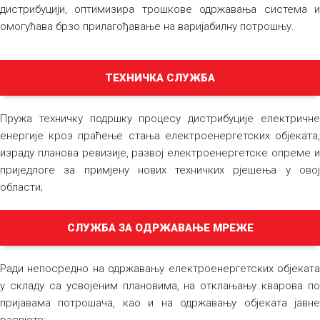
дистрибуцији, оптимизира трошкове одржавања система и
омогућава брзо прилагођавање на варијабилну потрошњу.
ТЕХНИЧКА СЛУЖБА
Пружа техничку подршку процесу дистрибуције електричне
енергије кроз праћење стања електроенергетских објеката,
израду планова ревизије, развој електроенергетске опреме и
приједлоге за примјену нових техничких рјешења у овој
области;
СЛУЖБА ЗА ОДРЖАВАЊЕ МРЕЖЕ
Ради непосредно на одржавању електроенергетских објеката
у складу са усвојеним плановима, на отклањању кварова по
пријавама потрошача, као и на одржавању објеката јавне