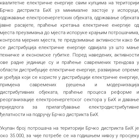
квалитетне електричне енергије свим купцима на територији
Брчко дистрикта БиХ уз минималне застоје у испоруци,
одржавање електроенергетских објеката, одржавање објеката
јавне расвјете, праћење кретања електричне енергије од
мјеста преузимања до мјеста испоруке крајњим потрошачима,
контрола мјерних мјеста, те предузимање активности како би
се дистрибуција електричне енергије одвијала уз што мање
техничке и економске губитке. Поред наведених, активности
ове радне јединице су и праћење савремених трендова у
области дистрибуције електричне енергије, развијање опреме
и уређаја који се користе у дистрибуцији електричне енергије,
примјена савремених рјешења и модернизација
дистрибутивних објеката, праћење процеса реформе и
реорганизације електроенергетског сектора у БиХ и давање
приједлога за прилагођавање електродистрибутивне
ђелатности на подручју Брчко дистрикта БиХ.
Укупан број потрошача на територији Брчко дистрикта БиХ је
око 35.000, за чије потребе се на годишњем нивоу у просјеку