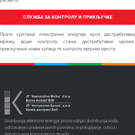
расвјете;
СЛУЖБА ЗА КОНТРОЛУ И ПРИКЉУЧКЕ
Прати кретање електричне енергије кроз дистрибутивну
мрежу, врши контролу стања дистрибутивне мреже,
прикључење нових купаца те контролу мјерних мјеста.
Distribucija električne energije, proizvodnja i distribucija vode,
održavanje i uređenje javnih površina, te prikupljanje, odvoz i
deponovanje komunalnog otpada.