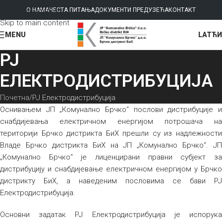
Skip to navigation
О НАМА
ЧЕСТА ПИТАЊА
ДОКУМЕНТИ ПРЕДУЗЕЋА
КОНТАКТ
Skip to main content
LAT
ЋИ
MENU
РЈ
ЕЛЕКТРОДИСТРИБУЦИЈА
Почетна
РЈ Електродистрибуција
Оснивањем ЈП „Комунално Брчко“ послови дистрибуције и
снабдијевања електричном енергијом потрошача на
територији Брчко дистрикта БиХ прешли су из надлежности
Владе Брчко дистрикта БиХ на ЈП „Комунално Брчко“. ЈП
„Комунално Брчко“ је лиценцирани правни субјект за
дистрибуцију и снабдијевање електричном енергијом у Брчко
дистрикту БиХ, а наведеним пословима се бави РЈ
Електродистрибуција.
Основни задатак РЈ Електродистрибуција је испорука