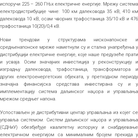
испоручи 225 – 260 ГЊх електричне енергије. Мрежу система
електродистрибуције чине: 100 км далековода 35 кВ, 410 км
далековода 10 кВ, осам чворних трафостаница 35/10 кВ и 476
трафостаница 10(20)/0,4 кВ.
Нови трендови у структурама нисконапонске и
средњенапонске мреже наметнули су и стална унапређења у
дистрибуцији електричне енергије, које наше предузеће прати
и усваја. Осим значајних инвестиција у реконструкцију и
изградњу далековода, трафостаница, трансформатора и
других електроенергетских објеката, у претходном периоду
значајна финансијска средстава инвестирана су и у
имплементацију система даљинског наџора и управљања
мрежом средњег напона.
Успостављен је дистрибутивни центар управљања из којег се
управља системом. Систем даљинског наџора и управљања
(СДНиУ) обезбјеђује квалитетну испоруку и снабдијевање
електричном енергијом са минималним бројем прекида у