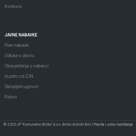
Konkursi
JAVNE NABAVKE
Plan nabavki
Odluke o izboru
Obavještenja o nabavci
Izuzeto od ZJN
Sklopljeni ugovori
Razno
© 2026 JP “Komunalno Brčko” d.o.o. Brčko distrikt BiH |
Pravila i uslovi korištenja