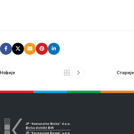
Новије
Старије