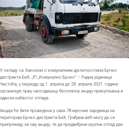
У складу са Законом о комуналним дјелатностима Брчко
дистрикта БиХ, ЈП „Комунално Брчко“ – Радна јединица
Чистоћа, у периоду од 1. априла до 29. априла 2021. године
организује прву овогодишњу бесплатну акцију прикупљања и
одвоза кабастог отпада.
Акција ће бити проведена у свих 78 мјесних заједница на
територији Брчко дистрикта БиХ. Грађани већ могу да се
припремају за ову акцију, те да предвиђени крупни отпад дан