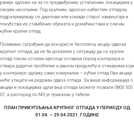
раније одложе на за то предвиђеним, устаљеним, локацијама у
својим насељима. Под крупним, односно кабастим отпадом,
подразумијевају се дијелови или комади старог намјештаја и
покућства из стамбених објеката и домаћинстава и сличан
кућни крупни отпад.
Позивамо суграђане да искористе бесплатну акцију одвоза
крупног отпада, да не би долазили у ситуацију да се крупни
отпад током осталих мјесеци оставља поред контејнера и
ствара додатне проблеме и јавном предузећу и станарима који
у контејнере одлажу само комунални – кућни отпад.Ова акција
неће утицати на редован одвоз отпада. За више информација о
акцији и локацијама одлагања отпада можете позвати 0800 505
07, а распоред по МЗ је приказан у табели.
ПЛАН ПРИКУПЉАЊА КРУПНОГ ОТПАДА У ПЕРИОДУ ОД
01.04. – 29.04.2021. ГОДИНЕ