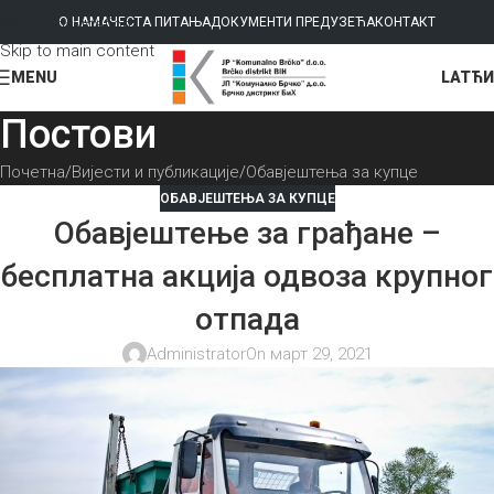
Skip to navigation
О НАМА
ЧЕСТА ПИТАЊА
ДОКУМЕНТИ ПРЕДУЗЕЋА
КОНТАКТ
Skip to main content
LAT
ЋИ
MENU
Постови
Почетна
Вијести и публикације
Обавјештења за купце
ОБАВЈЕШТЕЊА ЗА КУПЦЕ
Обавјештење за грађане –
бесплатна акција одвоза крупног
отпада
Administrator
On март 29, 2021