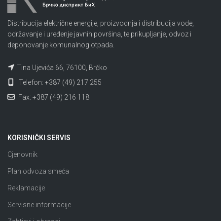
Distribucija električne energije, proizvodnja i distribucija vode,
održavanje i uređenje javnih površina, te prikupljanje, odvoz i
deponovanje komunalnog otpada.
Tina Ujevića 66, 76100, Brčko
Telefon: +387 (49) 217 255
Fax: +387 (49) 216 118
KORISNIČKI SERVIS
Cjenovnik
Plan odvoza smeća
Reklamacije
Servisne informacije