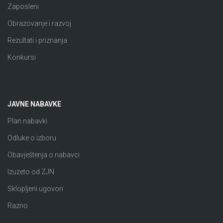
Zaposleni
Obrazovanje i razvoj
Rezultati i priznanja
Konkursi
JAVNE NABAVKE
Plan nabavki
Odluke o izboru
Obavještenja o nabavci
Izuzeto od ZJN
Sklopljeni ugovori
Razno